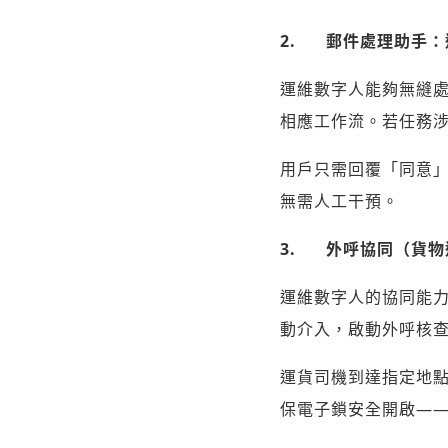
2.
郵件處理助手：
運維數字人能夠無縫
相應工作流。若任務涉
用戶只需回覆「同意
無需人工干預。
3.
外呼協同（貨物
運維數字人的協同能
動介入，啟動外呼核
運貨司機到達指定地
保電子鎖安全開啟—