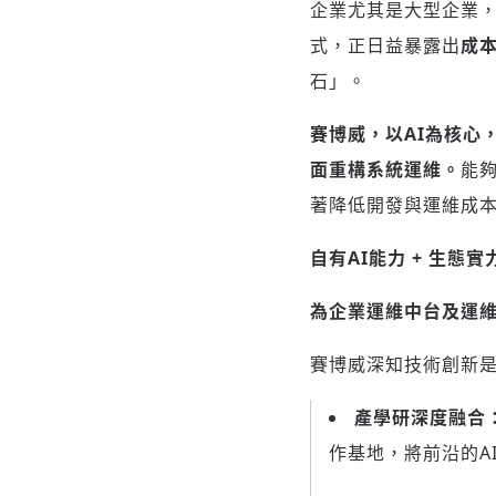
企業尤其是大型企業，
式，正日益暴露出
成
石」。
賽博威，以
AI為核心
面重構系統運維。
能
著降低開發與運維成
自有
AI能力 + 生態
為企業運維中台及運
賽博威深知技術創新是
產學研深度融合
作基地，將前沿的A