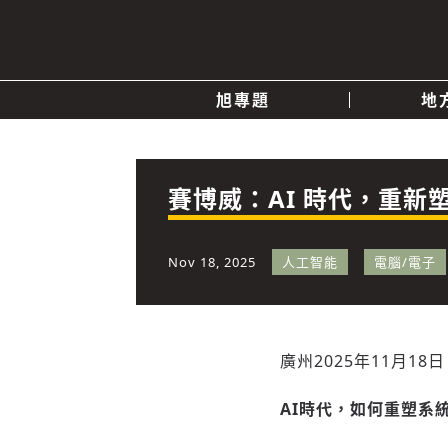
旭專題
地
產業消息
關於我們
追蹤
政治
賽博威：AI 時代，重新
快速連結
Nov 18, 2025
人工智能
電腦/電子
廣州
2025年11月18日
AI時代，如何重塑系