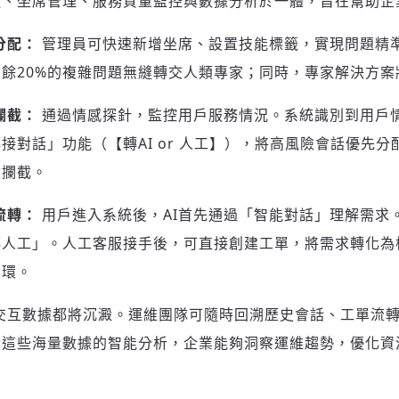
通、坐席管理、服務質量監控與數據分析於一體，旨在幫助企
分配：
管理員可快速新增坐席、設置技能標籤，實現問題精準分
餘20%的複雜問題無縫轉交人類專家；同時，專家解決方案
攔截：
通過情感探針，監控用戶服務情況。系統識別到用戶
接對話」功能（【轉AI or 人工】），將高風險會話優先
險攔截。
登入或註冊
輸入 Email 驗證碼
流轉：
用戶進入系統後，AI首先通過「智能對話」理解需求
轉人工」。人工客服接手後，可直接創建工單，將需求轉化為
請輸入發送到
的驗證碼
(十分鐘內有效)
閉環。
交互數據都將沉澱。運維團隊可隨時回溯歷史會話、工單流
對這些海量數據的智能分析，企業能夠洞察運維趨勢，優化資
歡迎您加入《旭時報》
掌握國際政經脈動
參與下一波全球科技革命