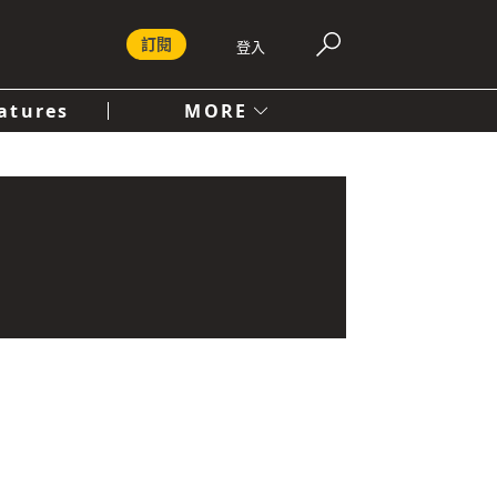
訂閱
登入
atures
MORE
付費內容服務條款
社會
人文