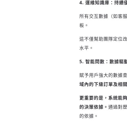
4. 運維知識庫：持
所有交互數據（如客
板。
這不僅幫助團隊定位改
水平。
5. 智能問數：數據驅
賦予用戶強大的數據
域內的下級訂單及相
更重要的是，系統能
的決策依據。
通過對
的依據。