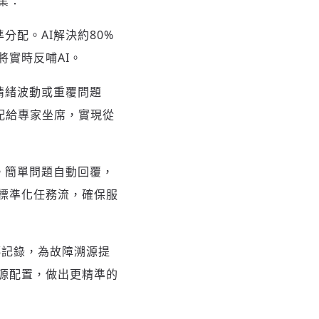
業：
配。AI解決約80%
將實時反哺AI。
情緒波動或重覆問題
分配給專家坐席，實現從
。簡單問題自動回覆，
標準化任務流，確保服
轉記錄，為故障溯源提
源配置，做出更精準的