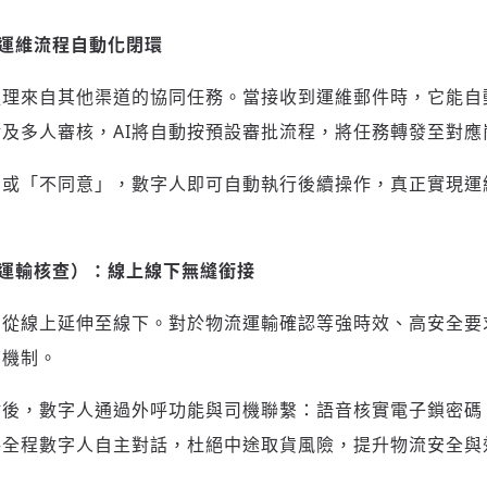
驗證
運維流程自動化閉環
處理來自其他渠道的協同任務。當接收到運維郵件時，它能自
及多人審核，AI將自動按預設審批流程，將任務轉發至對應
」或「不同意」，數字人即可自動執行後續操作，真正實現運
運輸核查）：線上線下無縫銜接
力從線上延伸至線下。對於物流運輸確認等強時效、高安全要
查機制。
點後，數字人通過外呼功能與司機聯繫：語音核實電子鎖密碼
—全程數字人自主對話，杜絕中途取貨風險，提升物流安全與