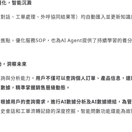
續優化，智能沉澱
服對話、工單處理、外呼協同結果等）均自動匯入並更新知識
進點，優化服務SOP，也為AI Agent提供了持續學習的養
動，洞察未來
查詢與分析能力。
用戶不僅可以查詢個人訂單、產品信息，還
關數據，精準掌握銷售層級動態。
夠根據用戶的查詢需求，進行
AI數據分析及AI數據總結，為
歷史會話和工單流轉記錄的深度挖掘，智能問數功能還能為故