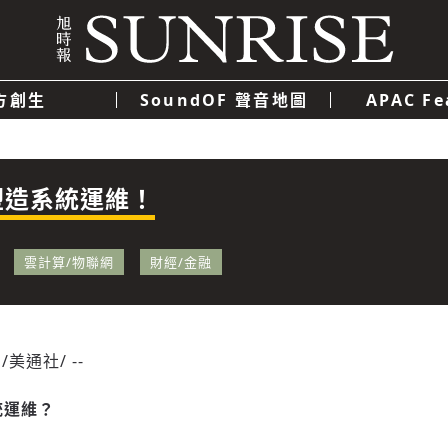
方創生
SoundOF 聲音地圖
APAC Fe
我們
聯絡我們
隱私權政策
使用者條款
經濟
科技
塑造系統運維！
雲計算/物聯網
財經/金融
/美通社/ --
統運維？