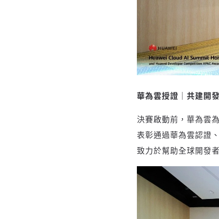
華為雲授證｜共建開
決賽啟動前，華為雲為
表彰通過華為雲認證、
致力於幫助全球開發