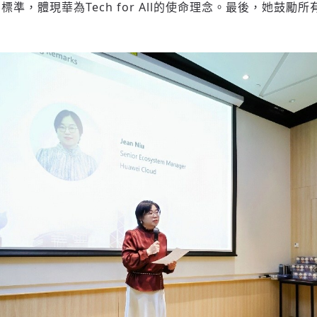
準，體現華為Tech for All的使命理念。最後，她鼓勵
登入或註冊
輸入 Email 驗證碼
請輸入發送到
的驗證碼
(十分鐘內有效)