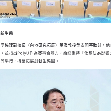
創新生態
大學協理副校長（內地研究拓展）董澄教授發表開幕致辭。他
，並指出PolyU作為賽事合辦方，始終秉持「化想法為影
院等舉措，持續拓展創新生態圈。