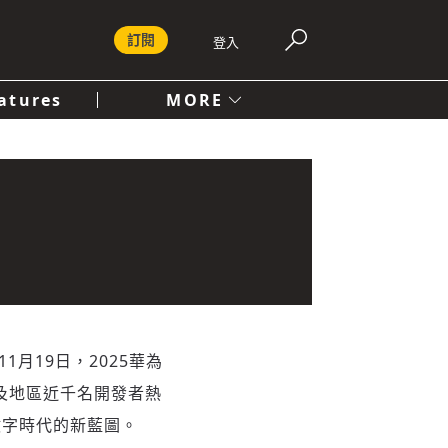
訂閱
登入
atures
MORE
付費內容服務條款
社會
人文
1月19日，2025華為
及地區近千名開發者熱
數字時代的新藍圖。