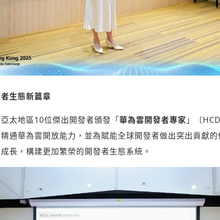
歡迎您加入《旭時報》
掌握國際政經脈動
參與下一波全球科技革命
驗證
發者生態新篇章
亞太地區10位傑出開發者頒發「
華為雲開發者專家
」（HC
精通華為雲開放能力，並為賦能全球開發者做出突出貢獻的個
者成長，構建更加繁榮的開發者生態系統。