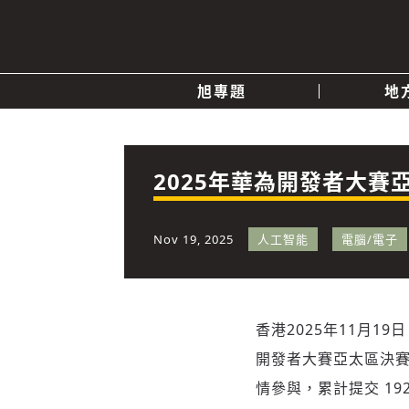
旭專題
地
產業消息
關於我們
追蹤
政治
2025年華為開發者大
快速連結
Nov 19, 2025
人工智能
電腦/電子
香港
2025年11月19日
開發者大賽亞太區決賽
情參與，累計提交 1