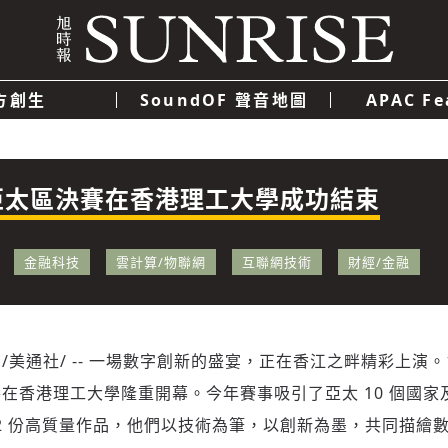
方創生
SoundOF 聲音地圖
APAC Fe
我們
聯絡我們
隱私權政策
使用者條款
經濟
科技
賽亞太區決賽在香港理工大學成功結束
金融科技
雲計算/物聯網
互聯網技術
財經/金融
/美通社/ -- 一場數字創新的盛宴，正在香江之畔精彩上演。1
在香港理工大學隆重開幕。今年賽事吸引了亞太 10 個國家
92 份高質量作品，他們以技術為筆，以創新為墨，共同描繪