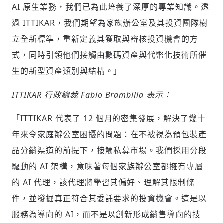
AI 原生業務，我們已為此培養了深厚的專業知識。透
過 ITTIKAR，我們期望為家族辦公室及其投資團隊樹
立全新標準，重新定義其獲取與審核投資機會的方
式，同時引領他們接觸由數碼資產與代幣化技術所催
生的新型資產類別與結構。」
ITTIKAR 行政總裁
Fabio Brambilla
表示：
輸入 Email 驗證碼
登入或註冊
「ITTIKAR 代表了 12 個月的密集發展，解決了幾十
年來令家庭辦公室困擾的問題：在不被視為預包裝產
請輸入發送到
的驗證碼
品分銷渠道的前提下，接觸私募市場。我們採用分段
(十分鐘內有效)
驅動的 AI 架構，意味著每個家族辦公室都擁有專屬
的 AI 代理，該代理將學習其偏好、理解其限制條
件，並發掘真正符合其委託要求的投資機會。這是以
歡迎您加入《旭時報》
服務為導向的 AI，而不是以創新形成銷售導向的技
掌握國際政經脈動