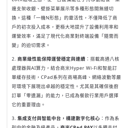
邊支架收銀、壁掛菜單展示等多種形態間無縫切
換。這種「一機N形態」的靈活性，不僅降低了商
戶的初次投入成本，更極大地提升了設備利用率和
運營效率，滿足了現代化商業對終端設備「隨需而
變」的迫切需求。
商業級性能保障運營穩定與連續
：搭載高通八核
處理器與AI算力，結合商米Hyper Wi-Fi和智能訂
單緩存技術，CPad系列在商場高峰、網絡波動等嚴
苛環境下展現出卓越的穩定性。尤其是其確保後廚
訂單「零遺漏」的能力，已成為餐飲行業用戶選擇
輸入 Email 驗證碼
登入或註冊
它的重要理由。
集成支付與智能中台，構建數字化核心
：作為系
請輸入發送到
的驗證碼
(十分鐘內有效)
列中的金融及級產品，
商米
CPad PAY
以多種支付