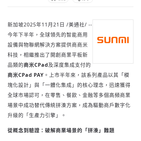
新加坡
2025年11月21日
/美通社/ --
社會
今年下半年，全球領先的智能商用
設備與物聯網解決方案提供商商米
科技，相繼推出了開創商業平板新
品類的
商米
CPad
及深度集成支付的
人文
商米
CPad PAY
。上市半年來，該系列產品以其「模
塊化設計」與「一體化集成」的核心理念，迅速獲得
全球市場認可，在零售、餐飲、金融等多個高頻商業
場景中成功替代傳統拼湊方案，成為驅動商戶數字化
升級的「生產力引擎」。
從概念到驗證：破解商業場景的「
拼湊」難題