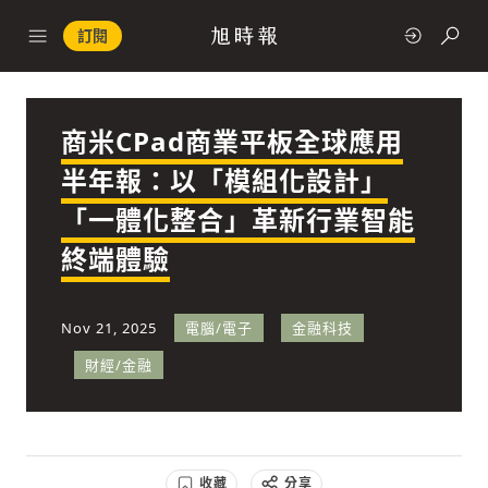
訂閱
商米CPad商業平板全球應用
政治
半年報：以「模組化設計」
「一體化整合」革新行業智能
快速連結
終端體驗
經濟
Nov 21, 2025
電腦/電子
金融科技
財經/金融
科技
收藏
分享