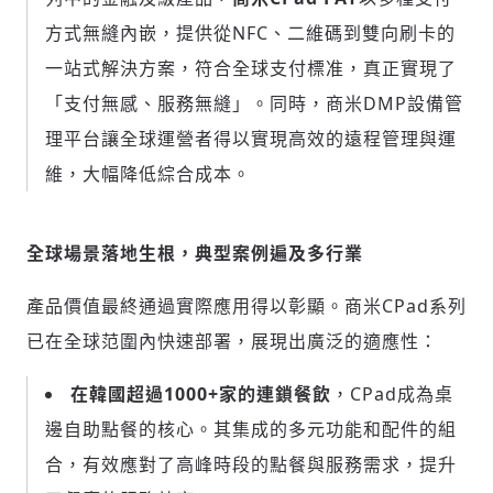
方式無縫內嵌，提供從NFC、二維碼到雙向刷卡的
一站式解決方案，符合全球支付標准，真正實現了
歡迎您加入《旭時報》
「支付無感、服務無縫」。同時，商米DMP設備管
掌握國際政經脈動
理平台讓全球運營者得以實現高效的遠程管理與運
參與下一波全球科技革命
維，大幅降低綜合成本。
驗證
全球場景落地生根，典型案例遍及多行業
產品價值最終通過實際應用得以彰顯。商米CPad系列
已在全球范圍內快速部署，展現出廣泛的適應性：
在韓國超過
1000+家的連鎖餐飲
，CPad成為桌
邊自助點餐的核心。其集成的多元功能和配件的組
合，有效應對了高峰時段的點餐與服務需求，提升