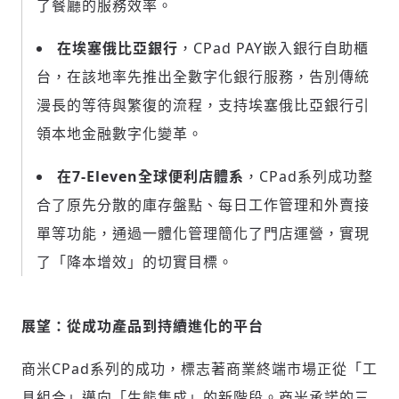
了餐廳的服務效率。
在埃塞俄比亞銀行
，CPad PAY嵌入銀行自助櫃
台，在該地率先推出全數字化銀行服務，告別傳統
漫長的等待與繁復的流程，支持埃塞俄比亞銀行引
領本地金融數字化變革。
在
7-Eleven全球便利店體系
，CPad系列成功整
合了原先分散的庫存盤點、每日工作管理和外賣接
單等功能，通過一體化管理簡化了門店運營，實現
了「降本增效」的切實目標。
展望：從成功產品到持續進化的平台
商米CPad系列的成功，標志著商業終端市場正從「工
具組合」邁向「生態集成」的新階段。商米承諾的三