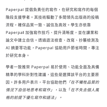
Paperpal 提倡負責任的寫作，在研究和寫作的每個
歡迎您加入《旭時報》
階段支援學者。其技術驅動了多間領先出版商的投稿
掌握國際政經脈動
流程，確保品質一致、誠信及高效。學生亦依靠
參與下一波全球科技革命
Paperpa
l
加強寫作技巧、提升清晰度，並在課業和
驗證
論文中建立自信。透過語法檢查、改寫、抄襲檢測及
AI 摘要等功能，Paperpal 協助用戶節省時間，專注
於研究本身。
學者一致推崇 Paperpal 易於使用、功能全面及具備
精準的學科針對性建議，這些是選擇該平台的主要原
因。許多用戶表示，平台協助他們
「在不犧牲品質的
情況下自信地思考和寫作」
，以及「
在不失去個人風
格的前提下優化寫作和語法」。