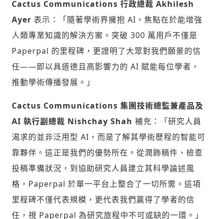
Cactus Communications 行政總裁
Akhilesh
Ayer
表示：「隨著學術界擁抱 AI，焦點在於能增強
人類專業知識的解決方案。突破 300 萬用戶不僅是
Paperpal 的里程碑，更證明了大眾對我們願景的信
任——即以具道德且高影響力的 AI 賦能每位學者，
推動學術傳播發展。」
Cactus Communications 集團技術總監兼產品及
AI 執行副總裁 Nishchay Shah
補充：「研究人員
渴求的並非泛用型 AI，而是了解其學術歷程的智能可
靠夥伴。這正是我們的優勢所在。從潤飾稿件、檢查
輸入 Email 驗證碼
登入或註冊
投稿準備狀況，到協助研究人員建立其科學論述風
格，Paperpal 於單一平台上整合了一切所需。這項
請輸入發送到
的驗證碼
里程碑不僅代表規模，更代表我們贏得了學者的信
(十分鐘內有效)
任，視 Paperpal 為研究旅程中不可或缺的一環。」