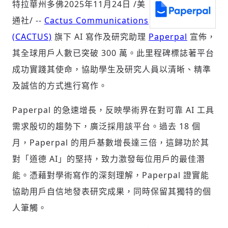
特拉華州多佛
2025年11月24日
/美
通社/ --
Cactus Communications
(CACTUS)
旗下 AI 寫作及研究助理
Paperpal
宣佈，
社會
其全球用戶人數已突破 300 萬。此里程碑標誌著平台
成功實踐其使命，協助學生及研究人員以清晰、精準
及誠信的方式進行寫作。
人文
Paperpal 的急速增長，反映學術界在對可靠 AI 工具
需求殷切的趨勢下，廣泛採用該平台。過去 18 個
月，Paperpal 的用戶基數增長達三倍，這歸功於其
對「道德 AI」的堅持，致力激發每位用戶的最佳潛
能。憑藉對學術寫作的深刻理解，Paperpal 證實能
協助用戶自信地發表研究成果，同時保留其獨特的個
人筆觸。