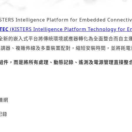
STERS Intelligence Platform for Embedded Connectiv
TEC
(KISTERS Intelligence Platform Technology for 
全新的嵌入式平台將傳統環境感應器轉化為全面整合而自主運
解調器、複雜佈線及多重裝置配對，縮短安裝時間，並將耗電
組件，而是將所有處理、動態記
錄、遙測及電源管理直接整
登入或註冊
輸入 Email 驗證碼
連網
記錄
請輸入發送到
的驗證碼
(十分鐘內有效)