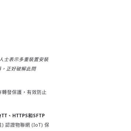
人士表示多重裝置安裝
器，正好破解此問
儲存轉發保護，有效防止
TT
、
HTTPS
和
SFTP
證物聯網 (IoT) 保