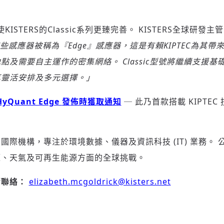
ISTERS的Classic系列更臻完善。 KISTERS全球研發主管Kla
些感應器被稱為『
Edge』
感應器，這是有賴
KIPTEC
為其帶
地點及需要自主運作的密集網絡。
Classic
型號將繼續支援基
享靈活安排及多元選擇。」
yQuant Edge
發
佈時獲取通知
─ 此乃首款搭載 KIPTE
國際機構，專注於環境數據、儀器及資訊科技 (IT) 業務。
源、天氣及可再生能源方面的全球挑戰。
請聯絡：
elizabeth.mcgoldrick@kisters.net