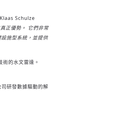
as Schulze
來真正優勢。
它們非常
礎設施型系統，並提供
C 技術的水文雷達。
 公司研發數據驅動的解