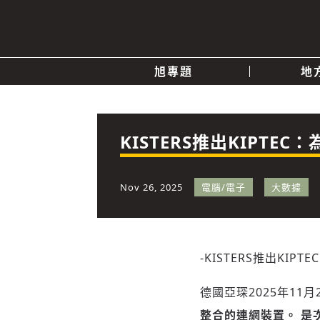
旭專題
地
產業消息
關於我們
追蹤
政治
KISTERS推出KIPT
快速連結
Nov 26, 2025
電腦/電子
大數據
-KISTERS推出K
德國亞琛
2025年11月
整合的連網裝置。
是