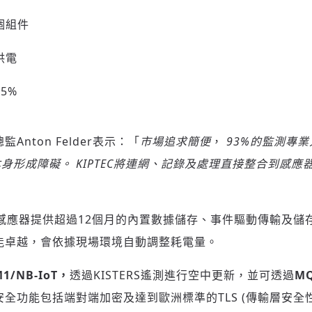
個組件
歡迎您加入《旭時報》
供電
掌握國際政經脈動
參與下一波全球科技革命
驗證
5%
t總監Anton Felder表示：「
市場追求簡便
，
93%
的監測專業
本身形成障礙。
KIPTEC
將連網、記
錄及處理直接整合到感應
EC感應器提供超過12個月的內置數據儲存、事件驅動傳輸及
能卓越，會依據現場環境自動調整耗電量。
M1/NB-IoT
，
透過KISTERS遙測進行空中更新，並可透過
MQ
全功能包括端對端加密及達到歐洲標準的TLS (傳輸層安全性) 認