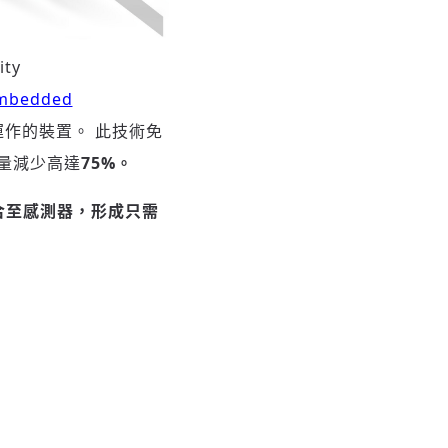
ity
Embedded
作的裝置。 此技術免
量減少高達
75%
。
合至感測器，形成只需