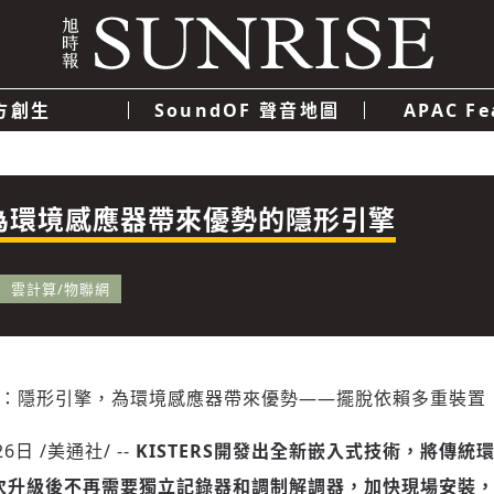
方創生
SoundOF 聲音地圖
APAC Fe
我們
聯絡我們
隱私權政策
使用者條款
經濟
科技
EC：為環境感應器帶來優勢的隱形引擎
雲計算/物聯網
IPTEC：隱形引擎，為環境感應器帶來優勢——擺脫依賴多重裝置
26日
/美通社/ --
KISTERS
開發出全新嵌入式技術，將傳統
次升級後不再需要獨立記
錄器和調制解調器，加快現場安裝