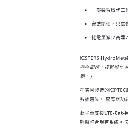
一部裝置取代三
安裝簡便，只需
耗電量減少高達7
KISTERS HydroMe
存在問題，複雜操作
題。」
在德國製造的KIPT
數據遺失。 感應器功
此平台支援
LTE-Cat-
輕鬆整合現有系統
。
安