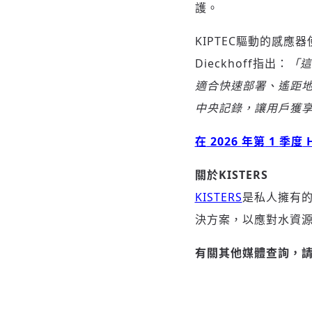
護。
KIPTEC驅動的感應器使K
Dieckhoff指出：
「這
適合快速部署、遙距
中央記
錄，讓用戶獲
在
2026
年第
1
季度
H
關於
KISTERS
KISTERS
是私人擁有的
決方案，以應對水資
有關其他媒體
查詢，