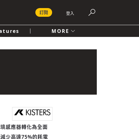
訂閱
登入
atures
MORE
付費內容服務條款
社會
人文
環境感應器轉化為全面
，減少高達
75%
的耗電