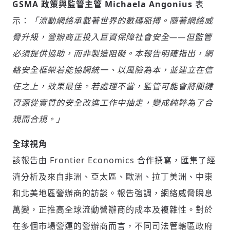
GSMA 政策與監管主管 Michaela Angonius
表
示：
「流動網絡承載著世界的數碼脈搏。隨著網絡威
脅升級，營辦商正投入巨資保障社會安全——但監管
必須提供協助，而非製造阻礙。本報告明確指出，網
絡安全框架若能協調統一、以風險為本，並建立在信
任之上，效果最佳。若處理不當，監管可能會將關鍵
資源從實質的安全改進工作中抽走，變成純粹為了合
規而合規。」
全球視角
該報告由 Frontier Economics 合作撰寫，匯集了經
濟分析及來自非洲、亞太區、歐洲、拉丁美洲、中東
和北美地區營辦商的訪談。報告強調，網絡威脅瞬息
萬變，正推高全球流動營辦商的成本及複雜性。對於
在多個市場營運的營辦商而言，不同司法管轄區政府