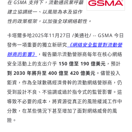
在 GSMA 支持下，流動通訊業呼籲
建立協調統一、以風險為本及協作
性的政策框架，以加強全球網絡韌性。
社會
卡塔爾多哈
2025年11月27日
/美通社/ -- GSMA 今日
發佈一項重要的獨立新研究
《網絡安全監管對流動營
辦商的影響》
，報告顯示流動營辦商每年在核心網絡
人文
安全活動上的支出介乎
150 億至 190 億美元
，預計
到 2030 年將升至 400 億至 420 億美元
。儘管投入
鉅資，作為全球數碼經濟骨幹的流動網絡營辦商，仍
受到設計不良、不協調或過於指令式的監管影響。這
導致不必要的成本，將資源從真正的風險緩減工作中
分散，在某些情況下甚至增加了面對網絡威脅的風
險。