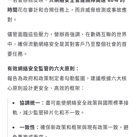
一名營辦商反映，其
網絡安全營運團隊高達 80% 的
時間
花在審計和合規任務上，而非威脅檢測或事故應
對。
儘管面臨這些壓力，營辦商強調，在數碼互聯的世界
中，確保流動網絡安全是其對客戶乃至整個社會的首
要任務。
有效網絡安全監管的六大原則：
報告為政府和政策制定者勾勒藍圖，建議根據六大核
心原則設計更安全、高效的框架：
協調統一：
盡可能使網絡安全政策與國際標準接
軌，減少監管碎片化和不一致。
一致性：
確保新政策和框架與現有政策一致，避
輸入 Email 驗證碼
登入或註冊