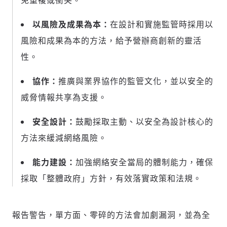
免重複或衝突。
以風險及成果為本：
在設計和實施監管時採用以
請輸入發送到
的驗證碼
(十分鐘內有效)
風險和成果為本的方法，給予營辦商創新的靈活
性。
協作：
推廣與業界協作的監管文化，並以安全的
歡迎您加入《旭時報》
掌握國際政經脈動
威脅情報共享為支援。
參與下一波全球科技革命
驗證
安全設計：
鼓勵採取主動、以安全為設計核心的
方法來緩減網絡風險。
能力建設：
加強網絡安全當局的體制能力，確保
採取「整體政府」方針，有效落實政策和法規。
報告警告，單方面、零碎的方法會加劇漏洞，並為全