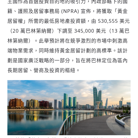
王國作為首選投資目的地的吸引力，內政部轄下的國
籍、護照及居留事務局 (NPRA) 宣佈，將獲取「黃金
居留權」所需的最低房地產投資額，由 530,555 美元
社會
（20 萬巴林第納爾）下調至 345,000 美元（13 萬巴
林第納爾）。此舉預計將在競爭激烈的市場中刺激高
端物業需求，同時維持黃金居留計劃的高標準。該計
劃是國家廣泛戰略的一部分，旨在將巴林定位為區內
人文
長期居留、營商及投資的樞紐。