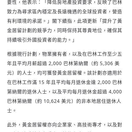
要性，他表示：「降低房地產投資要求，反映了巴林
請輸入發送到
的驗證碼
(十分鐘內有效)
致力為尋求區內穩定及長遠機遇的全球投資者，營造
有利環境的承諾。」閣下續指，此項更新「提升了黃
金居留計劃的競爭力，同時保持其尊貴地位，確保其
歡迎您加入《旭時報》
持續吸引外國投資者的能力。」
掌握國際政經脈動
參與下一波全球科技革命
根據現行計劃，物業擁有者，以及在巴林工作至少五
驗證
年且平均月薪超過 2,000 巴林第納爾（約 5,306 美
元）的人士，均可獲發黃金居留權。該計劃亦適用於
在巴林工作滿 15 年且平均每月退休金達 2,000 巴林
第納爾的退休人士，以及平均每月退休金超過 4,000
巴林第納爾（約 10,624 美元）的非本地居住退休人
士。
此外，黃金居留權亦向企業家、高技術專才，以及對