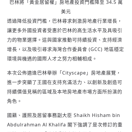
巴林將「黃金居留權」房地產投資門檻降至 34.5 萬
美元
透過降低投資門檻，巴林尋求刺激房地產行業增長，
讓更多外國投資者受惠於巴林的高生活水平及具吸引
力的物業選擇。這與國家推動可持續投資、支持經濟
增長，以及吸引尋求海灣合作委員會 (GCC) 地區穩定
環境與機遇的國際人才之努力相輔相成。
本次公佈適逢巴林舉辦「Cityscape」房地產展覽，
進一步突顯了王國在支持充滿活力、以創新及創造可
持續價值見稱的區域及本地房地產市場方面所扮演的
角色。
輸入 Email 驗證碼
登入或註冊
國籍、護照及居留事務副大臣
Shaikh Hisham bin
Abdulrahman Al Khalifa
閣下強調了是次修訂的重