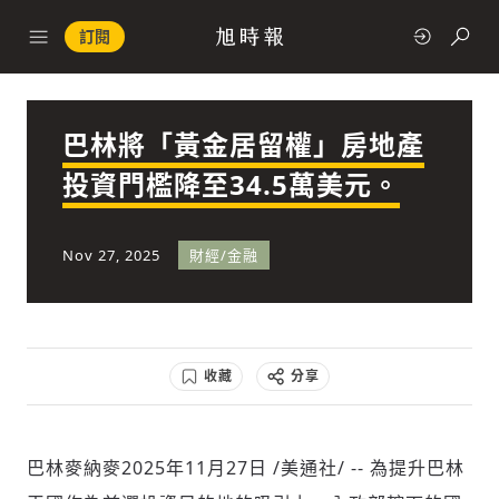
訂閱
巴林將「黃金居留權」房地產
政治
投資門檻降至34.5萬美元。
快速連結
Nov 27, 2025
財經/金融
經濟
收藏
分享
科技
巴林麥納麥
2025年11月27日
/美通社/ -- 為提升巴林