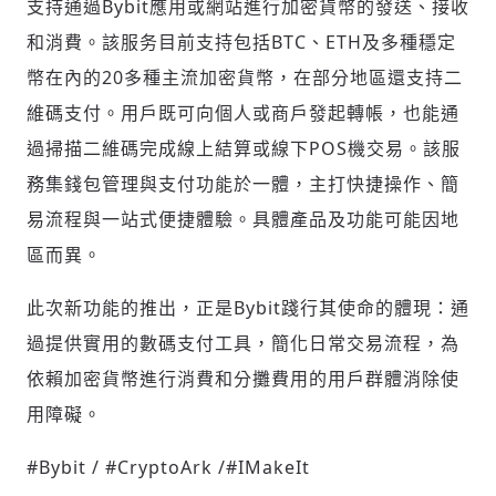
支持通過Bybit應用或網站進行加密貨幣的發送、接收
和消費。該服务目前支持包括BTC、ETH及多種穩定
幣在內的20多種主流加密貨幣，在部分地區還支持二
維碼支付。用戶既可向個人或商戶發起轉帳，也能通
過掃描二維碼完成線上結算或線下POS機交易。該服
務集錢包管理與支付功能於一體，主打快捷操作、簡
易流程與一站式便捷體驗。具體產品及功能可能因地
區而異。
此次新功能的推出，正是Bybit踐行其使命的體現：通
過提供實用的數碼支付工具，簡化日常交易流程，為
依賴加密貨幣進行消費和分攤費用的用戶群體消除使
用障礙。
#Bybit / #CryptoArk /#IMakeIt