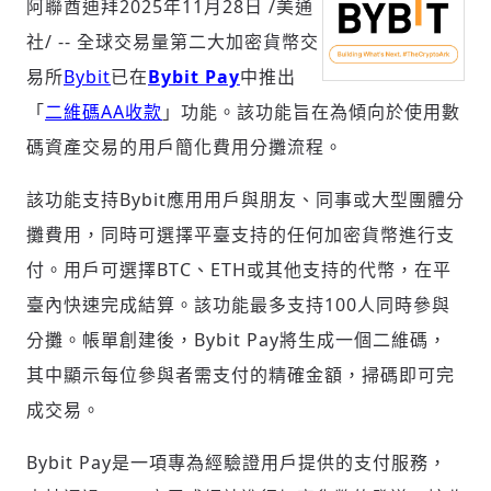
阿聯酋迪拜
2025年11月28日
/美通
社/ -- 全球交易量第二大加密貨幣交
易所
Bybit
已在
Bybit Pay
中推出
社會
「
二維碼AA收款
」功能。該功能旨在為傾向於使用數
碼資產交易的用戶簡化費用分攤流程。
該功能支持Bybit應用用戶與朋友、同事或大型團體分
攤費用，同時可選擇平臺支持的任何加密貨幣進行支
人文
付。用戶可選擇BTC、ETH或其他支持的代幣，在平
臺內快速完成結算。該功能最多支持100人同時參與
分攤。帳單創建後，Bybit Pay將生成一個二維碼，
其中顯示每位參與者需支付的精確金額，掃碼即可完
成交易。
Bybit Pay是一項專為經驗證用戶提供的支付服務，