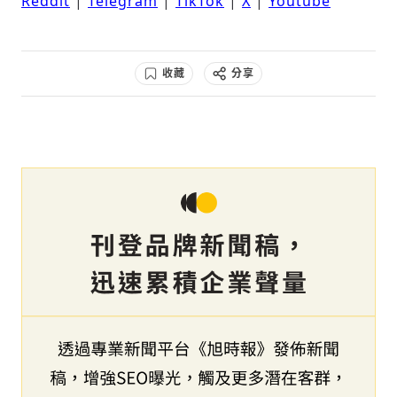
Reddit
|
Telegram
|
TikTok
|
X
|
Youtube
收藏
分享