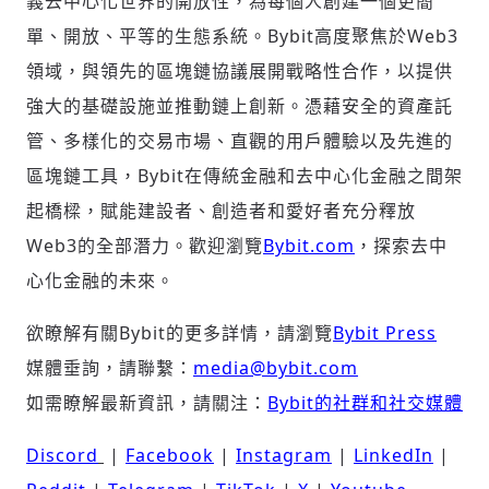
義去中心化世界的開放性，為每個人創建一個更簡
單、開放、平等的生態系統。Bybit高度聚焦於Web3
領域，與領先的區塊鏈協議展開戰略性合作，以提供
強大的基礎設施並推動鏈上創新。憑藉安全的資產託
管、多樣化的交易市場、直觀的用戶體驗以及先進的
區塊鏈工具，Bybit在傳統金融和去中心化金融之間架
起橋樑，賦能建設者、創造者和愛好者充分釋放
Web3的全部潛力。歡迎瀏覽
Bybit.com
，探索去中
心化金融的未來。
欲瞭解有關Bybit的更多詳情，請瀏覽
Bybit Press
媒體垂詢，請聯繫：
media@bybit.com
如需瞭解最新資訊，請關注：
Bybit的社群和社交媒體
Discord
|
Facebook
|
Instagram
|
LinkedIn
|