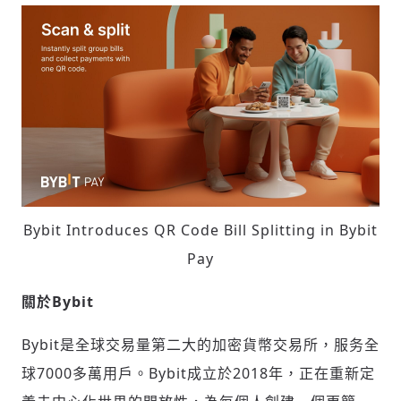
輸入 Email 驗證碼
登入或註冊
請輸入發送到
的驗證碼
(十分鐘內有效)
歡迎您加入《旭時報》
掌握國際政經脈動
參與下一波全球科技革命
Bybit Introduces QR Code Bill Splitting in Bybit
驗證
Pay
關於
Bybit
Bybit是全球交易量第二大的加密貨幣交易所，服务全
球7000多萬用戶。Bybit成立於2018年，正在重新定