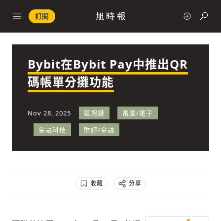
訂閱
Bybit在Bybit Pay中推出QR
政治
碼帳單分攤功能
快速連結
Nov 28, 2025
區塊鏈
電腦/電子
經濟
金融科技
財經/金融
收藏
分享
科技