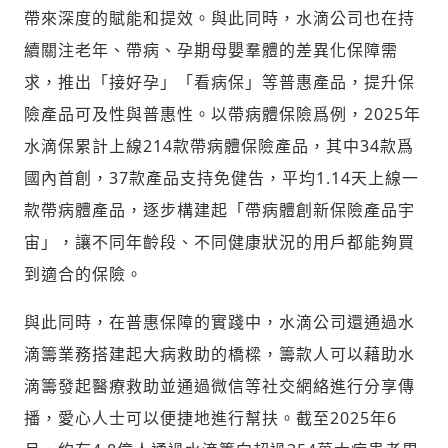
帶來深度的賦能和提效。與此同時，水滴公司也在持
續關注老年、帶病、孕期母嬰羣體的差異化保障需
求，推出「接好孕」「看病保」等普惠產品，提升保
險產品可及性與普惠性。以帶病體保險爲例，2025年
水滴保累計上線214款帶病體保險產品，其中34款爲
國內首創，37款產品支持免健告，平均1.14天上線一
款帶病體產品，逐步構建起「帶病體創新保險產品宇
宙」，讓不同年齡段、不同健康狀況的用戶都能夠買
到適合的保險。
與此同時，在普惠保障的實踐中，水滴公司還通過水
滴籌業務搭建起大病救助的橋樑，籌款人可以藉助水
滴籌發起醫療救助並通過微信等社交網絡進行分享傳
播，愛心人士可以便捷地進行幫扶。截至2025年6