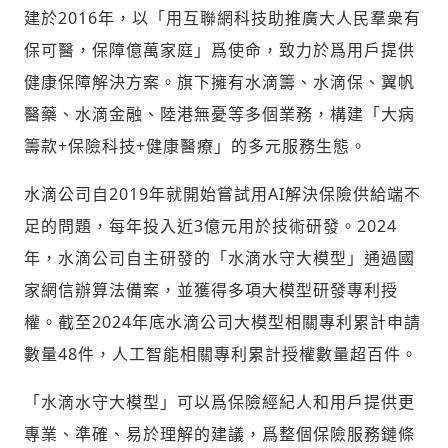
建於2016年，以「用互聯網科技助推廣大人民羣衆有
請輸入發送到
的驗證碼
保可醫，保障億萬家庭」爲使命，致力於爲用戶提供
(十分鐘內有效)
健康保障解決方案。旗下擁有水滴籌、水滴保、翼帆
醫藥、水滴金融、陸港無憂等多個業務，構建「大病
籌款+保險科技+健康醫療」的多元服務生態。
歡迎您加入《旭時報》
掌握國際政經脈動
水滴公司自2019年就開始嘗試用AI解決保險供給端不
參與下一波全球科技革命
足的問題，每年投入近3億元用於技術研發。2024
驗證
年，水滴公司自主研發的「水滴水守大模型」通過國
家網信辦算法備案，並獲得多項大模型研發專利授
權。截至2024年底水滴公司大模型相關專利累計申請
數量48件，人工智能相關專利累計授權數量超百件。
「水滴水守大模型」可以爲保險經紀人和用戶提供更
專業、準確、易於理解的建議，爲整個保險服務鏈條