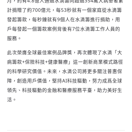
月，約有4.8億人通過水滴籌向超過354萬大病患者累
計捐贈了約700億元，每53秒就有一個家庭從水滴籌
發起籌款，每秒鐘就有9個人在水滴籌進行捐助，用
戶每發起一個籌款案例背後有7位水滴籌工作人員的
服務。
此次榮膺全球最佳案例品牌獎，再次體現了水滴「大
病籌款+保險科技+健康醫療」這一創新商業模式路徑
的科學研究價值。未來，水滴公司將更多關注普惠保
障，創造用戶價值，堅持AI科技驅動，努力成爲全球
領先、科技驅動的金融和醫療服務平臺，助力美好生
活。