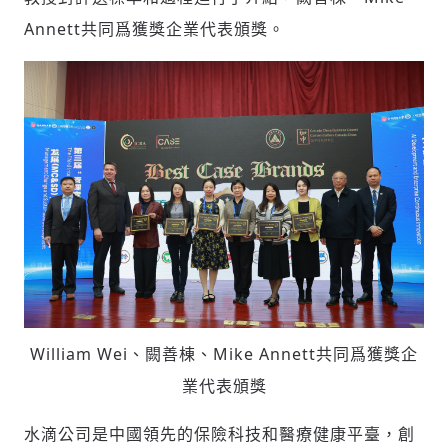
Annett共同爲獲獎企業代表頒獎。
William Wei、闕善棟、Mike Annett共同爲獲獎企
業代表頒獎
輸入 Email 驗證碼
登入或註冊
水滴公司是中國領先的保險科技和醫療健康平臺，創