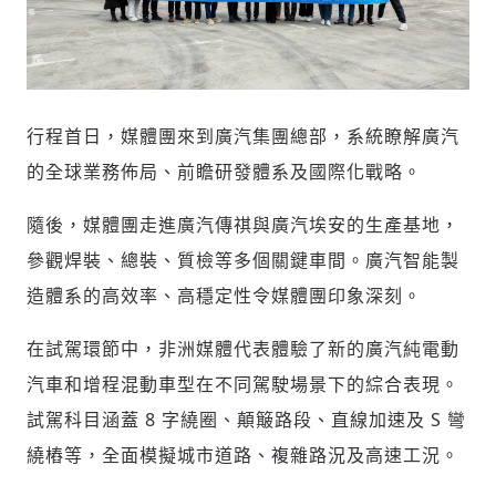
行程首日，媒體團來到廣汽集團總部，系統瞭解廣汽
的全球業務佈局、前瞻研發體系及國際化戰略。
隨後，媒體團走進廣汽傳祺與廣汽埃安的生產基地，
參觀焊裝、總裝、質檢等多個關鍵車間。廣汽智能製
輸入 Email 驗證碼
登入或註冊
造體系的高效率、高穩定性令媒體團印象深刻。
請輸入發送到
的驗證碼
在試駕環節中，非洲媒體代表體驗了新的廣汽純電動
(十分鐘內有效)
汽車和增程混動車型在不同駕駛場景下的綜合表現。
試駕科目涵蓋 8 字繞圈、顛簸路段、直線加速及 S 彎
繞樁等，全面模擬城市道路、複雜路況及高速工況。
歡迎您加入《旭時報》
掌握國際政經脈動