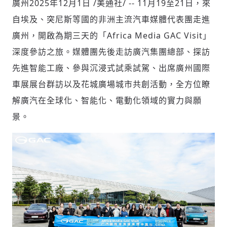
廣州
2025年12月1日
/美通社/ -- 11月19至21日，來
自埃及、突尼斯等國的非洲主流汽車媒體代表團走進
廣州，開啟為期三天的「Africa Media GAC Visit」
社會
深度參訪之旅。媒體團先後走訪廣汽集團總部、探訪
先進智能工廠、參與沉浸式試乘試駕、出席廣州國際
車展展台群訪以及花城廣場城市共創活動，全方位瞭
解廣汽在全球化、智能化、電動化領域的實力與願
人文
景。