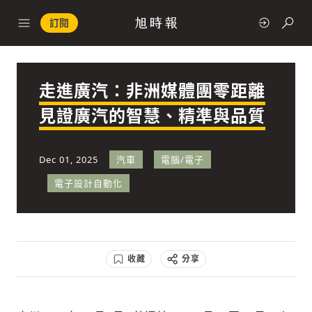
訂閱
走進廣汽：非洲媒體團零距離
政治
見證廣汽的智慧、精準與品質
快速連結
Dec 01, 2025
汽車
電腦/電子
經濟
電子設計自動化
收藏
分享
科技