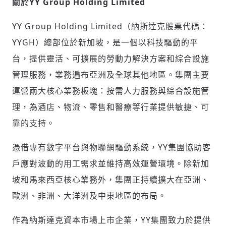
關於
YY Group Holding Limited
請輸入發送到
的驗證碼
YY Group Holding Limited（納斯達克股票代碼：
(十分鐘內有效)
YYGH）總部位於新加坡，是一個以科技驅動的平
台，提供靈活、可擴展的勞動力解決方案和綜合設施
管理服務，業務遍布亞洲及全球其他地區。集團主要
歡迎您加入《旭時報》
運營兩大核心業務板塊：按需人力服務與綜合設施管
掌握國際政經脈動
參與下一波全球科技革命
理，為酒店、物流、零售和醫療等行業提供敏捷、可
驗證
靠的支持。
憑借專有數字平台與物聯網驅動系統，YY集團協助客
戶應對波動的用工需求並維持高效運營環境。除新加
坡和馬來西亞核心業務外，集團正持續擴大在亞洲、
歐洲、非洲、大洋洲及中東地區的布局。
作為納斯達克資本市場上市企業，YY集團致力於提供