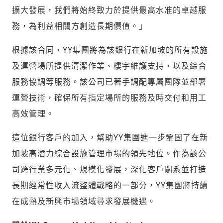
擴大發展，我們將始終致力於提供最高水准的卓越服
務，為利益相關方創造長期價值。」
根據該合同，YY集團將為該銀行在新加坡的所有設施
及運營場所提供清潔作業、樓宇維護支持，以及綜合
服務協調等服務。該公司已著手調配專屬團隊並部署
運營技術，確保所有指定場所的服務及時交付和用工
高效管理。
這位銀行客戶的加入，幫助YY集團進一步鞏固了在新
加坡高潛力綜合設施管理市場的領先地位。作為該公
司跨行業多元化、規模化發展，深化客戶關系並打造
長期經常性收入流整體戰略的一部分，YY集團將持續
在成熟及新興市場領域尋求發展機遇。
輸入 Email 驗證碼
登入或註冊