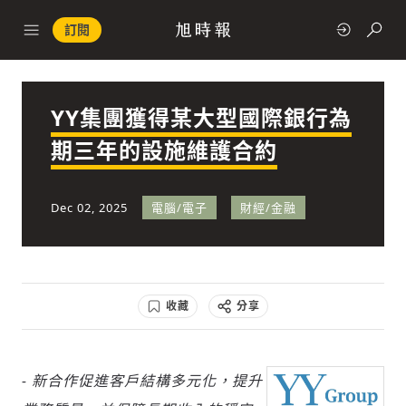
訂閱
YY集團獲得某大型國際銀行為
政治
期三年的設施維護合約
快速連結
Dec 02, 2025
電腦/電子
財經/金融
經濟
收藏
分享
科技
- 新合作促進客戶結構多元化，提升