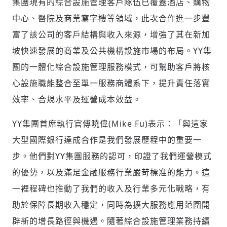
集團現有的綜合設施管理客戶隊伍已覆蓋酒店、購物
中心、醫院及商業寫字樓等領域，此次合作進一步豐
富了該公司的客戶結構與收入來源，增強了其在新加
坡快速發展的商業及公共機構設施市場的布局。YY集
團的一體化綜合設施管理服務模式，可幫助客戶將核
心設施職能整合至單一服務商體系下，提升責任落實
效率、合規水平及運營成本效益。
YY集團首席執行官傅曉偉(
Mike Fu
)表示：「與這家
大型國際銀行達成合作是我們發展歷程中的重要一
步。他們對YY集團服務的認可，印證了我們運營模式
的優勢，以及滿足金融服務行業嚴苛標准的能力。這
一裡程碑也推動了我們的收入及行業多元化戰略，有
助於保障長期收入穩定，同時為擴大服務應用范圍開
辟新的增長路徑與機遇。隨著綜合設施管理業務持續