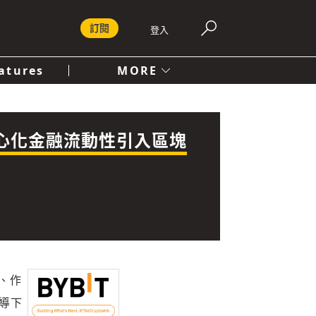
訂閱
登入
atures
MORE
付費內容服務條款
社會
人文
去中心化金融流動性引入區塊
t、作
主導下