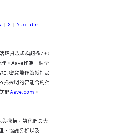
k
|
X
|
Youtube
活躍貸款規模超過230
理。Aave作為一個全
以加密貨幣作為抵押品
依托透明的智能合約運
訪問
Aave.com
。
個人與機構，讓他們最大
管理、協議分析以及