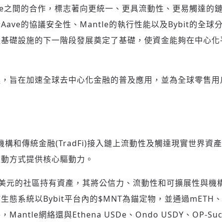
e與Aave之間的合作，標志著向更統一、更具流動性、更易觸達
ave的協議安全性、Mantle的執行性能以及Bybit的全
融基礎設施的下一階段發展奠定了基礎，使資金能夠在中心化
進，旨在加速全球去中心化金融的普及應用，並為全球零售用
為機構和傳統金融(TradFi)接入鏈上流動性及觸達現實世界
流動方式提供核心驅動力。
40億美元的社區持有資產，其將公信力、流動性和可擴展性與
態系統以Bybit平台內的$MNT為錨定物，並通過mETH、f
tle網絡還與Ethena USDe、Ondo USDY、OP-Succi