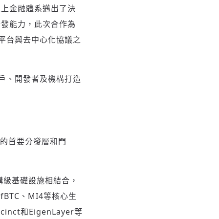
的鏈上金融體系邁出了決
球分發能力，此次合作為
平台與去中心化協議之
戶、開發者及機構打造
資產的首要分發層和門
機構級基礎設施相結合，
BTC、MI4等核心生
nct和EigenLayer等