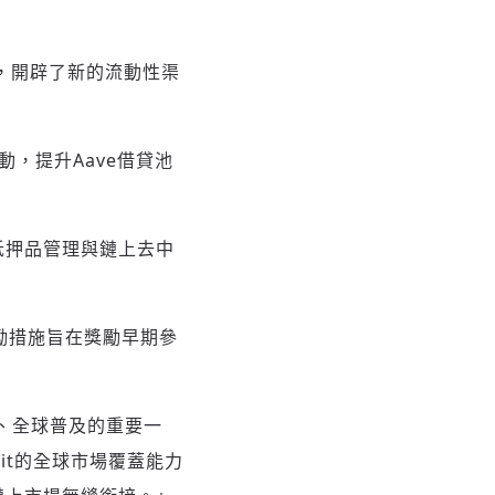
礎，開辟了新的流動性渠
動，提升Aave借貸池
抵押品管理與鏈上去中
。
勵措施旨在獎勵早期參
、全球普及的重要一
bit的全球市場覆蓋能力