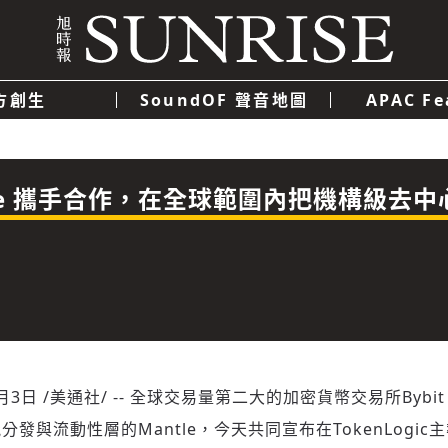
方創生
SoundOF 聲音地圖
APAC Fe
我們
聯絡我們
隱私權政策
使用者條款
經濟
科技
和 Aave 攜手合作，在全球範圍內把機構級
2月3日
/美通社/ -- 全球交易量第二大的加密貨幣交易所Bybi
發與流動性層的Mantle，今天共同宣布在TokenLogic