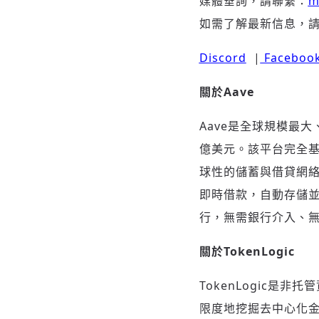
媒體垂詢，請聯繫：
m
如需了解最新信息，
Discord
|
Faceboo
關於
Aave
Aave是全球規模最
億美元。該平台完全基
球性的儲蓄與借貸網
即時借款，自動存儲
行，無需銀行介入、無
關於
TokenLogic
TokenLogic
限度地挖掘去中心化金融