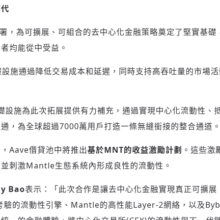
時代
e上的部署，為可擴展、可組合的去中心化金融策略奠定了堅實基
與者均能從中受益。
r-2基礎設施通過降低交易成本和延遲，同時支持高吞吐量的市場活
所基礎設施為此次拓展提供有力補充，通過實現中心化流動性、
通，為全球超過7000萬用戶打造一條無縫銜接的整合通道
，Aave借貸池中將推出
基於
MNT的收益激勵計劃
。這些激
並刺激Mantle生態系統內形成良性的流動性。
y Bao
表示：「此次合作是讓去中心化金融實現真正可擴展
驗的流動性引擎、Mantle的高性能Layer-2網絡，以及By