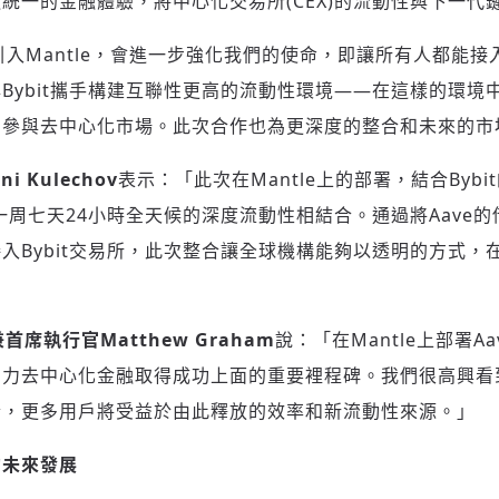
統一的金融體驗，將中心化交易所(CEX)的流動性與下一代
e引入Mantle，會進一步強化我們的使命，即讓所有人都能
Bybit攜手構建互聯性更高的流動性環境——在這樣的環境
內參與去中心化市場。此次合作也為更深度的整合和未來的市
ni Kulechov
表示：「此次在Mantle上的部署，結合Byb
登入或註冊
輸入 Email 驗證碼
一周七天24小時全天候的深度流動性相結合。通過將Aave的借
入Bybit交易所，此次整合讓全球機構能夠以透明的方式，
請輸入發送到
的驗證碼
(十分鐘內有效)
人兼首席執行官Matthew Graham
說：「在Mantle上部署A
助力去中心化金融取得成功上面的重要裡程碑。我們很高興看
歡迎您加入《旭時報》
t的整合，更多用戶將受益於由此釋放的效率和新流動性來源。」
掌握國際政經脈動
參與下一波全球科技革命
的未來發展
驗證