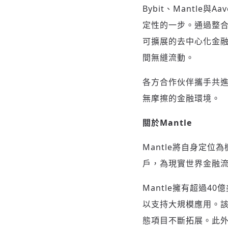
Bybit、Mantl
定性的一步。通過整合A
可擴展的去中心化金
間無縫流動。
各方合作伙伴攜手共
無摩擦的金融環境。
關於
Mantle
Mantle將自身定位
戶，為現實世界金融
Mantle擁有超過
以支持大規模應用。該生
態項目不斷拓展。此外，Man