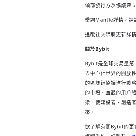
頭部發行方及協議建
垂詢Mantle詳情，
追蹤社交媒體更新詳
關於
Bybit
Bybit是全球交易量
去中心化世界的開放性
的區塊鏈協議進行戰略
的市場、直觀的用戶
梁，使建設者、創造者
來。
欲了解有關Bybit的