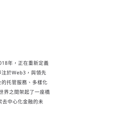
2018年，正在重新定義
注於Web3，與領先
全的托管服務、多樣化
世界之間架起了一座橋
索去中心化金融的未