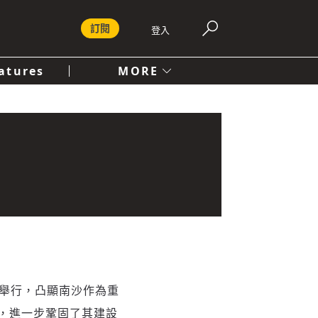
訂閱
登入
atures
MORE
付費內容服務條款
社會
人文
心舉行，凸顯南沙作為重
，進一步鞏固了其建設