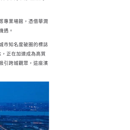
等專業場館，憑借華潤
機遇。
城市知名度破圈的標誌
念，正在加速成為高質
吸引跨城觀眾，這座濱