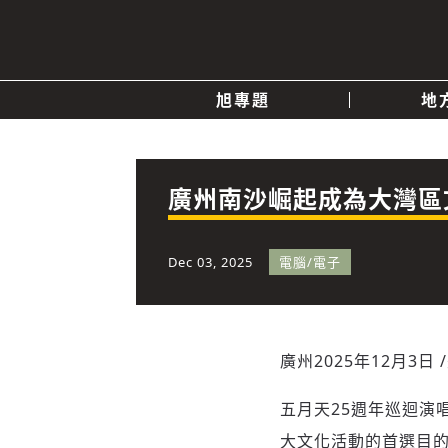
旭專題
地
產業消息
關於我們
追蹤
政治
廣州南沙崛起成為大灣區
快速連結
Dec 03, 2025
電腦/電子
廣州
2025年12月3日
五月天25週年巡迴演
大文化活動的首選目