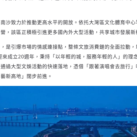
，南沙致力於推動更高水平的開放。依托大灣區文化體育中心
登入或註冊
輸入 Email 驗證碼
運營，該區正積極引進更多國內外大型活動，共享城市發展新
後，是引爆市場的情感連接點，整條文旅消費鏈的全面拉動，
請輸入發送到
的驗證碼
(十分鐘內有效)
年迎來成立20週年，秉持「以年輕的城，服務年輕的人」的理
。通過大型文娛活動的快速落地，憑借「跟著演唱會去旅行」
演藝新高地」闊步前進。
歡迎您加入《旭時報》
掌握國際政經脈動
參與下一波全球科技革命
驗證