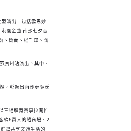
大型演出，包括雲思妙
會、港風金曲·南沙七夕音
蔚、衛蘭、楊千嬅、陶
電音節廣州站演出。其中，
觀燈，彰顯出南沙更廣泛
以三場體育賽事拉開帷
容納6萬人的體育場、2
區群眾共享文體生活的