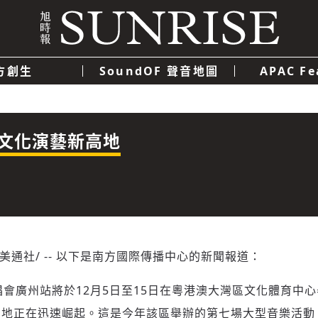
方創生
SoundOF 聲音地圖
APAC Fe
我們
聯絡我們
隱私權政策
使用者條款
經濟
科技
文化演藝新高地
/美通社/ -- 以下是南方國際傳播中心的新聞報道：
唱會廣州站將於12月5日至15日在粵港澳大灣區文化體育中
的地正在迅速崛起。這是今年該區舉辦的第七場大型音樂活動