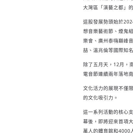
大灣區「演藝之都」
這股發展勢頭始於20
想音樂藝術節、煙鬼組合（
樂會、廣州泰嗨巔峰
喆、溫兆倫等國際知
除了五月天，12月，南
電音節連續兩年落地南
文化活力的展現不僅限
的文化吸引力。
這一系列活動的核心
幕後，即將迎來首項大
萬人的體育館和400