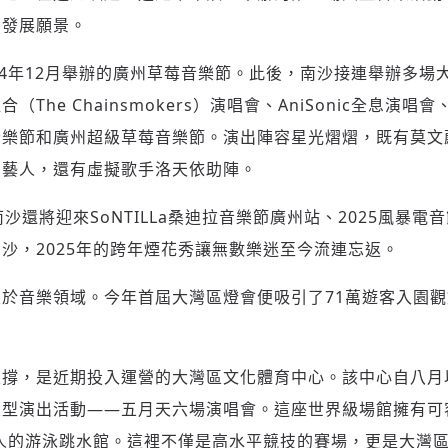
的發展願景。
24年12月舉辦的廣州草莓音樂節。此後，南沙接連舉辦多場
The Chainsmokers）演唱會、AniSonic全息演唱
音樂節和廣州超級草莓音樂節。演出陣容星光熠熠，既有莫文
名藝人，還有虛擬歌手洛天依助陣。
沙還將迎來SoNTILLa桑迪拉音樂節廣州站、2025風暴
沙，2025年的跨年煙花秀讓無數樂迷至今流連忘返。
於音樂領域。今年首屆大灣區燈會便吸引了71萬遊客入園
支撐，是近期投入運營的大灣區文化體育中心。該中心自八月
型演出活動——五月天六場演唱會。這座世界級場館擁有可
0人的游泳跳水館。這裡不僅是高水平競技的賽場，更是大灣