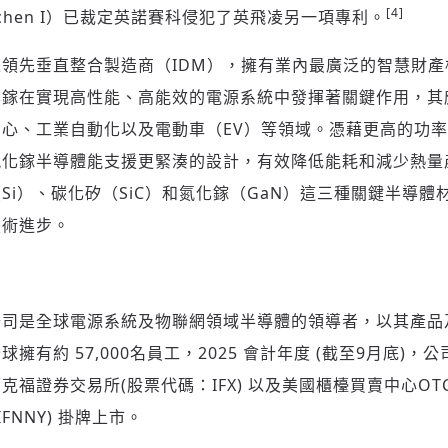
[4]
 München I）已裁定英諾賽科侵犯了英飛凌另一項專利。
領先垂直整合製造商（IDM），擁有業內最廣泛的智慧財產
化鎵在實現高性能、高能效的電源系統中發揮著關鍵作用，其
登入或註冊
輸入 Email 驗證碼
心、工業自動化以及電動車（EV）等領域。憑藉更高的功
氮化鎵半導體能支援更緊湊的設計，有效降低能耗和減少熱量
請輸入發送到
的驗證碼
Si）、碳化矽（SiC）和氮化鎵（GaN）這三種關鍵半導體
(十分鐘內有效)
技術進步。
歡迎您加入《旭時報》
公司是全球電源系統及物聯網領域半導體的領導者，以其產品
掌握國際政經脈動
有約 57,000名員工，2025 會計年度 (截至9月底)，公
參與下一波全球科技革命
驗證
證券交易所(股票代碼：IFX) 以及美國櫃檯買賣中心OTCQX In
IFNNY) 掛牌上市。