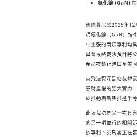
氮化鎵
(GaN)
在
德國慕尼黑
2025年1
項氮化鎵（GaN）技
中主張的兩項專利均
員會最終裁決預計將於
產品被禁止進口至美
英飛凌資深副總裁暨氮化
慧財產權的強大實力
於推動創新與推進半
此項裁決是又一次具有
的另一項並行的相關
該專利。英飛凌正在