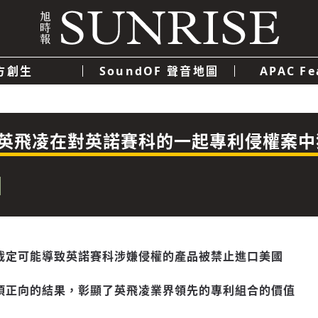
方創生
SoundOF 聲音地圖
APAC Fe
我們
聯絡我們
隱私權政策
使用者條款
經濟
科技
英飛凌在對英諾賽科的一起專利侵權案中
裁定可能導致英諾賽科涉嫌侵權的產品被禁止進口美國
項正向的結果，彰顯了英飛凌業界領先的專利組合的價值