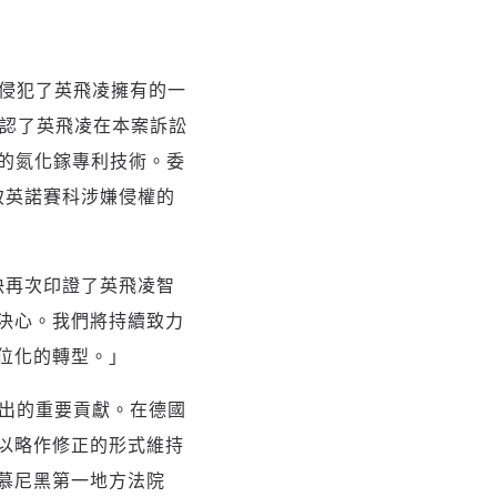
賽科侵犯了英飛凌擁有的一
認了英飛凌在本案訴訟
的氮化鎵專利技術。委
致英諾賽科涉嫌侵權的
裁決再次印證了英飛凌智
決心。我們將持續致力
位化的轉型。」
作出的重要貢獻。在德國
以略作修正的形式維持
，慕尼黑第一地方法院