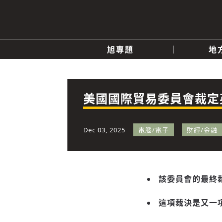
旭專題
地
產業消息
關於我們
追蹤
政治
美國國際貿易委員會裁定
快速連結
Dec 03, 2025
電腦/電子
財經/金融
該委員會的最終
這項裁決是又一