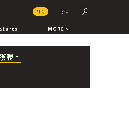
訂閱
登入
atures
MORE
付費內容服務條款
社會
人文
獲勝。