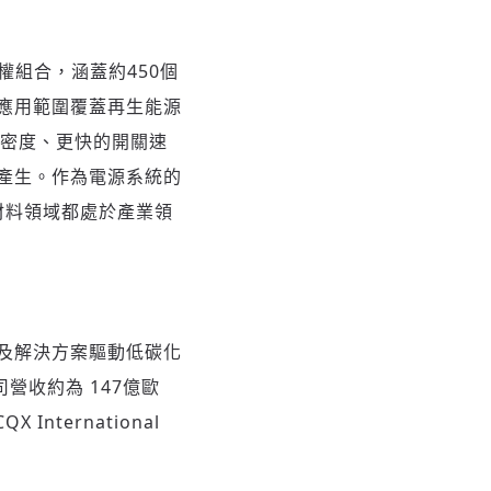
權組合，涵蓋約450個
應用範圍覆蓋再生能源
率密度、更快的開關速
產生。作為電源系統的
材料領域都處於產業領
及解決方案驅動低碳化
司營收約為 147億歐
ternational