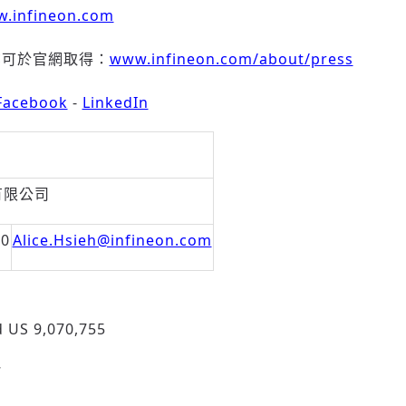
.infineon.com
亦可於官網取得：
www.infineon.com/about/press
Facebook
-
LinkedIn
有限公司
40
Alice.Hsieh@infineon.com
d US 9,070,755
7