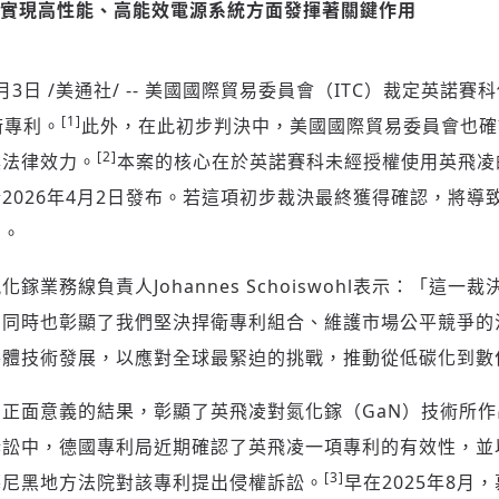
實現高性能、高能效
電源
系統方面發揮著關鍵作用
2月3日
/美通社/ -- 美國國際貿易委員會（ITC）裁定英諾
[1]
術專利。
此外，在此初步判決中，美國國際貿易委員會也確
[2]
具法律效力。
本案的核心在於英諾賽科未經授權使用英飛凌
2026年4月2日發布。若這項初步裁決最終獲得確認，將導
國。
鎵業務線負責人Johannes Schoiswohl表示：「這一
，同時也彰顯了我們堅決捍衛專利組合、維護市場公平競爭的
導體技術發展，以應對全球最緊迫的挑戰，推動從低碳化到數
正面意義的結果，彰顯了英飛凌對氮化鎵（GaN）技術所
訴訟中，德國專利局近期確認了英飛凌一項專利的有效性，並
[3]
慕尼黑地方法院對該專利提出侵權訴訟。
早在2025年8月