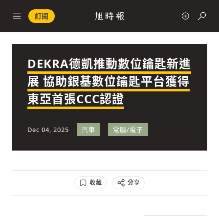
訂閱
DEKRA德凱推動數位鑰匙新進
政治
展 協助銀基數位鑰匙平台獲得
東亞首張CCC認證
快速連結
經濟
Dec 04, 2025
汽車
電腦/電子
收藏
分享
科技