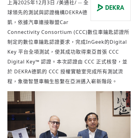
上海
2025年12月3日
/美通社/ --
全
球領先的測試與認證機構
DEKRA
德
凱，依據汽車連接聯盟
Car
社會
Connectivity Consortium (CCC)
數位車鑰匙認證所
制定的數位車鑰匙認證要求，完成
InGeek
的
Digital
Key
平台全項測試，使其成功取得東亞首張
CCC
Digital Key
™
認證。本次認證由
CCC
正式核發，並
人文
於
DEKRA
德凱的
CCC
授權實驗室完成所有測試流
程，象徵智慧車輛生態繫在亞洲邁入嶄新階段。