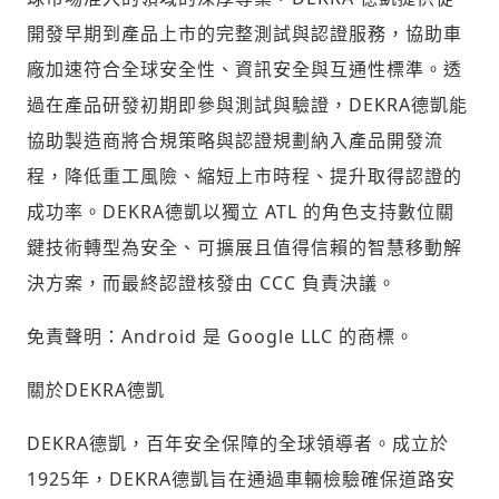
開發早期到產品上市的完整測試與認證服務，協助車
廠加速符合全球安全性、資訊安全與互通性標準。透
過在產品研發初期即參與測試與驗證，
DEKRA
德凱能
協助製造商將合規策略與認證規劃納入產品開發流
程，降低重工風險、縮短上市時程、提升取得認證的
成功率。
DEKRA
德凱以獨立
ATL
的角色支持數位關
鍵技術轉型為安全、可擴展且值得信賴的智慧移動解
決方案，而最終認證核發由
CCC
負責決議。
免責聲明：
Android
是
Google LLC
的商標。
關於
DEKRA
德凱
DEKRA德凱，百年安全保障的全球領導者。成立於
1925年，DEKRA德凱旨在通過車輛檢驗確保道路安