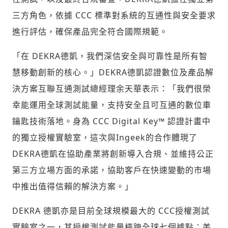
三方角色，依據
CCC
標準對系統的互通性與安全要求
進行評估，確保產品完全符合國際規範。
「在
DEKRA
德凱，我們深信安全與可靠性是所有智
慧移動創新的核心。」
DEKRA
德凱認證數位及產品解
決方案互聯互通測試總經理余天華表示：「我們很榮
幸能運用全球測試能量，支持安全且可互通的數位車
鑰匙技術落地。身為
CCC Digital Key
™
認證計畫中
的獨立授權實驗室，這次與
Ingeek
的合作體現了
DEKRA
德凱在協助產業將創新導入合規、並維持公正
第三方立場方面的承諾，協助客戶在快速變動的市場
中推出值得信賴的解決方案。」
DEKRA
德凱亦是目前全球規模最大的
CCC
授權測試
輸入 Email 驗證碼
登入或註冊
實驗室之一，其授權測試能量橫跨全球七個據點：美