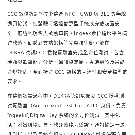
CCC
數位鑰匙
™
技術整合
NFC
、
UWB
與
BLE
等無線
通訊協議，使駕駛可透過智慧型手機或穿戴裝置安
全、無縫地解鎖與啟動車輛。
Ingeek
數位鑰匙平台橫
跨軟體、硬體到雲端架構等完整技術鏈，並在
DEKRA
德凱
CCC
授權實驗室完成全方位測試，包含
硬體與軟體能力分析、通訊協定驗、雲端驗證及最終
合規評估，全面符合
CCC
嚴格的互通性和安全標準的
要求。
在整個認證過程中，
DEKRA
德凱以獨立
CCC
授權測
試實驗室（
Authorized Test Lab, ATL
）身份，負責
Ingeek
的
Digital Key
系統的全方位測試，其中包
括：測試環境建置、軟硬體能力驗證、通訊協定一致
性測試，以及最終合規審查。
DEKRA
德凱擔任獨立第