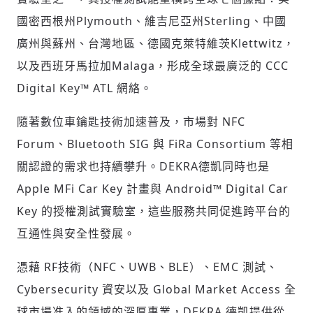
國密西根州
Plymouth
、維吉尼亞州
Sterling
、中國
請輸入發送到
的驗證碼
廣州與蘇州、台灣地區、德國克萊特維茨
Klettwitz
，
(十分鐘內有效)
以及西班牙馬拉加
M
a
laga
，形成全球最廣泛的
CCC
Digital Key
™
ATL
網絡。
歡迎您加入《旭時報》
隨著數位車鑰匙技術加速普及，市場對
NFC
掌握國際政經脈動
Forum
、
Bluetooth SIG
與
FiRa Consortium
等相
參與下一波全球科技革命
驗證
關認證的需求也持續攀升。
DEKRA
德凱同時也是
Apple MFi Car Key
計畫與
Android
™
Digital Car
Key
的授權測試實驗室，這些服務共同促進跨平台的
互通性與安全性發展。
憑藉
RF
技術（
NFC
、
UWB
、
BLE
）、
EMC
測試、
Cybersecurity
資安以及
Global Market Access
全
球市場准入的領域的深厚專業，
DEKRA
德凱提供從