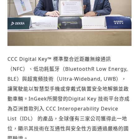
CCC Digital Key™
標準整合近距離無線通訊
（
NFC
）、低功耗藍牙（
BluetoothR Low Energy,
BLE
）與超寬頻技術（
Ultra-Wideband, UWB
），
讓駕駛能以智慧型手機或穿戴式裝置安全地解鎖並啟
動車輛。
InGeek
所開發的
Digital Key
技術平台亦成
為亞洲首款列入
CCC Interoperability Device
List
（
IDL
）
的產品，全球僅有三家公司獲得此一地
位，顯示其技術在互通性與安全性方面通過嚴格的國
際驗證。