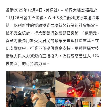
香港
2025年12月4日
/美通社/ -- 新界大埔宏福苑於
11月26日發生火災後，Web3及金融科技行業迅速集
社會
結，以創新性的援助模式展現新興行業的社會擔當。
據不完全統計，行業慈善捐款總額已突破1.3億港元，
善款將優先用於受災居民的緊急安置與社區重建。在
此次響應中，行業不僅提供資金支持，更積極探索技
人文
術能力與人力資源的直接投入，為傳統慈善注入「科
技向善」的可持續力量。