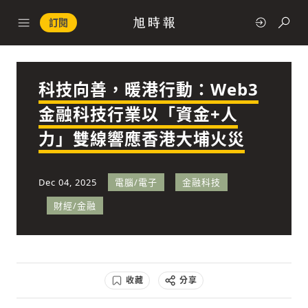
訂閱
科技向善，暖港行動：Web3
政治
金融科技行業以「資金+人
力」雙線響應香港大埔火災
快速連結
經濟
Dec 04, 2025
電腦/電子
金融科技
財經/金融
科技
收藏
分享