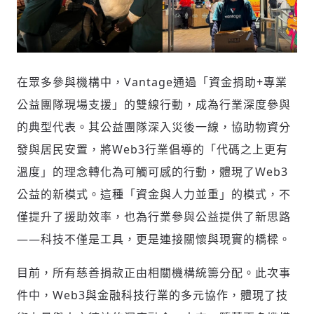
輸入 Email 驗證碼
登入或註冊
請輸入發送到
的驗證碼
在眾多參與機構中，Vantage通過「資金捐助+專業
(十分鐘內有效)
公益團隊現場支援」的雙線行動，成為行業深度參與
的典型代表。其公益團隊深入災後一線，協助物資分
發與居民安置，將Web3行業倡導的「代碼之上更有
歡迎您加入《旭時報》
溫度」的理念轉化為可觸可感的行動，體現了
W
eb3
掌握國際政經脈動
參與下一波全球科技革命
公益的新模式。這種「資金與人力並重」的模式，不
驗證
僅提升了援助效率，也為行業參與公益提供了新思路
——科技不僅是工具，更是連接關懷與現實的橋樑。
目前，所有慈善捐款正由相關機構統籌分配。此次事
件中，Web3與金融科技行業的多元協作，體現了技