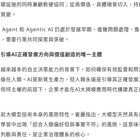
基礎設施的同時兼顧軟硬協同；從高價值、具體場景切入，持
來質變。
gent 和 Agentic AI 仍處於發展早期，復雜問題處
戰，需要行業共同探索與突破。
是引導
AI正確發展方向與價值創造的唯一主體
備越來越多的自主決策能力的背景下，如何確保有效監督和問
遠在人類。AI是新質生產力，但人類永遠是引導其正確發展
登入或註冊
保持主權的前提下，企業才能在AI大規模應用時代構建真正
輸入 Email 驗證碼
請輸入發送到
的驗證碼
當前大模型技術本身的風險特性。崔麗指出，大模型天然具有
(十分鐘內有效)
學習中出現「迎合人類偏好但與事實不符」的風險。這意味著
值判斷與責任，是企業治理體系的核心。