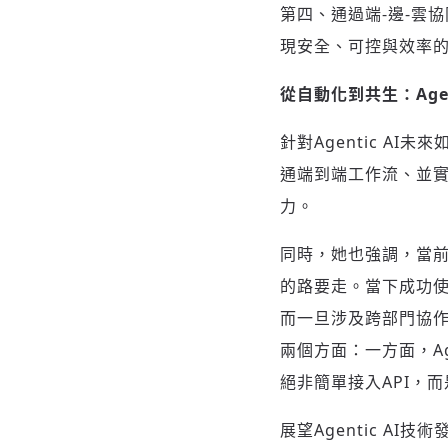
第四、通過端-邊-雲
現安全、可控與效率
從自動化到共生：
Ag
針對Agentic AI
通端到端工作流、並
力。
同時，她也強調，當前無
的路要走。當下成功使
而一旦涉及跨部門協作
兩個方面：一方面，A
絕非簡單接入API，
展望Agentic A