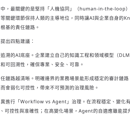
，最關鍵的是堅持「人機協同」（human-in-the-loo
歡迎您加入《旭時報》
掌握國際政經脈動
等關鍵環節保持人類的主導地位，同時讓AI與企業自身的Kno
參與下一波全球科技革命
有根基的責任鏈路。
驗證
她提出四點建議：
追溯的AI底座。企業建立自己的知識工程和領域模型（DLM
性和可回溯性，確保專業、安全、可靠。
任鏈路越清晰。明確邊界的業務場景能形成穩定的審計鏈路；
反而會弱化可控性，帶來不可預測的治理風險。
進行「Workflow vs Agent」治理。在流程穩定、變
審計、可控性與准確性；在高變化場景，Agent的自適應雖能