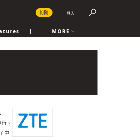
訂閱
登入
atures
MORE
付費內容服務條款
社會
人文
t
坡舉行。
享了中