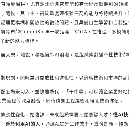
會側重在垂直領域深耕，尤其聚焦信息密集型和有清晰反饋機制的領
升；隨後，其自主、高質量處理復雜任務的能力將持續提升，
處理更模糊和開放性的復雜問題，且具備自主學習和自我進化
前發布的Gemini3，再一次定義了SOTA，在推理、多模
立了新的能力標桿。
 AI發展大勢，她說，積極擁抱AI浪潮，是組織應對變革性技
長期規劃，同時兼具開放性和進化性，以適應技術和市場的高
配度場景切入，並快速迭代。「干中學」可以讓企業更好地熟
w、企業流程等深度融合，同時積累工程經驗和培養技術隊伍。
要適應性變化。她強調，未來組織需要三類關鍵人才：
懂
AI
步；
善於利用
AI的人
，通過AI提升工作效率，激發創新，推