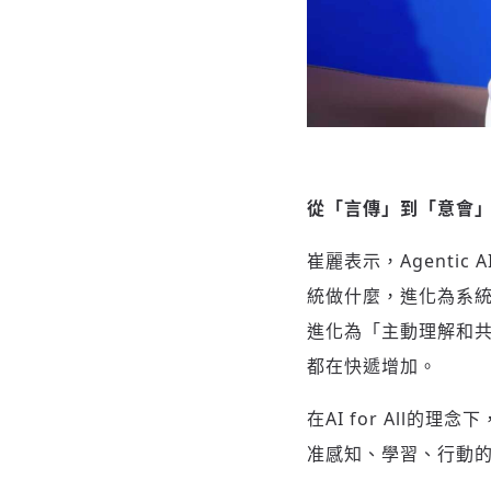
從
「言傳」到「意會」：
崔麗表示，Agent
統做什麼，進化為系
進化為「主動理解和共
都在快遞增加。
在AI for All的
准感知、學習、行動