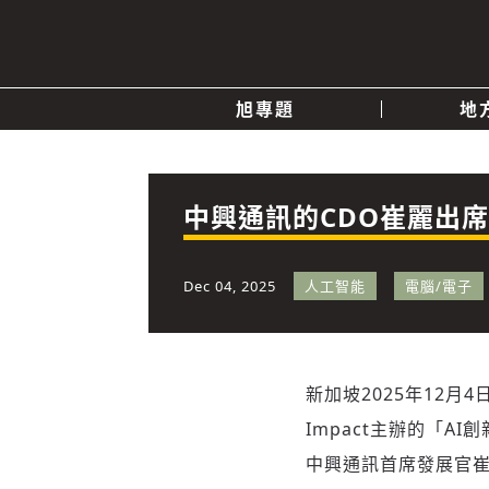
旭專題
地
產業消息
關於我們
追蹤
政治
中興通訊的CDO崔麗出席
快速連結
Dec 04, 2025
人工智能
電腦/電子
新加坡
2025年12月4
Impact主辦的「AI創新
中興通訊首席發展官崔麗