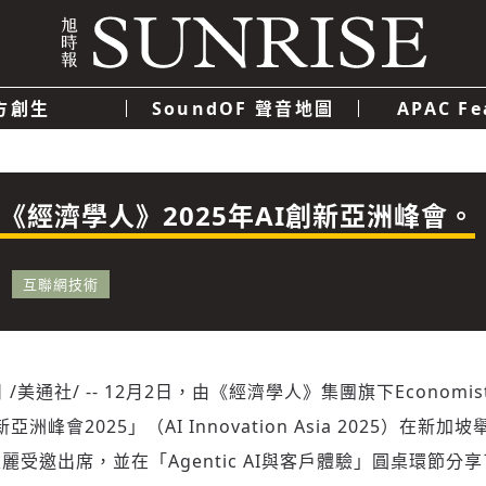
方創生
SoundOF 聲音地圖
APAC Fe
我們
聯絡我們
隱私權政策
使用者條款
經濟
科技
《經濟學人》2025年AI創新亞洲峰會。
互聯網技術
日
/美通社/ -- 12月2日，由《經濟學人》集團旗下Economis
亞洲峰會2025」（AI Innovation Asia 2025）在新加
受邀出席，並在「Agentic AI與客戶體驗」圓桌環節分