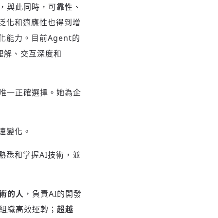
域，與此同時，可靠性、
泛化和適應性也得到增
能力。目前Agent的
態理解、交互深度和
術的唯一正確選擇。她為企
速變化。
悉和掌握AI技術，並
技術的人
，負責AI的開發
動組織高效運轉；
超越