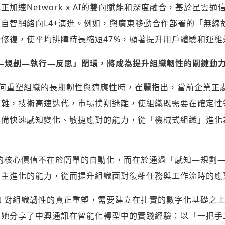
加速Network x AI的雙向賦能和深度融合，基於星雲
自智網絡向L4+演進。例如，與廣東移動合作部署的「無線
修復，使平均排障時長縮短47%，顯著提升用戶體驗和運維
「感知—規劃—執行—反思」閉環，將成為提升組織韌性的關鍵動
 AI 如何重塑組織的長期韌性與適應性時，崔麗指出，當前企業
復雜，技術高速迭代，市場撲朔迷離，使組織既需要在確定性
具備快速感知變化、敏捷應對的能力，從「機械式組織」進化
 AI 的核心價值不在於簡單的自動化，而在於通過「感知—規
自主進化的能力，從而提升組織面對復雜任務與工作流時的應
c AI 對組織韌性的真正重塑，需要建立在扎實的數字化基礎
。她分享了中興通訊在智能化轉型中的實踐經驗：以「一把手