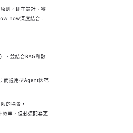
p）原則，即在設計、審
w-how深度結合，
），並結合RAG和數
而通用型Agent因范
化有限的場景，
提升效率，但必須配套更