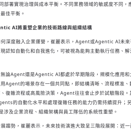
協同部署實現治理與成本平衡。不同業務領域的敏感度不同，
的最佳平衡。
entic AI將重塑企業的技術路線與組織結構
未來如何深度融入企業運營，崔麗表示，Agent或Agentic A
實現認知自動化和自我進化，可被視為能夠主動執行任務、解
論Agent還是Agentic AI都處於早期階段，規模化應
用Agent的場景存在一個共同點，即結構清晰、流程標准
、復雜流程或高風險決策，Agent往往會止步於試驗階段
gents的自動化水平和處理復雜任務的能力仍需持續提升；另
而是涉及企業流程、組織架構與員工隊伍的系統性重塑。
I技術發展趨勢，崔麗表示，未來技術演進大致呈三階段展開：近一兩