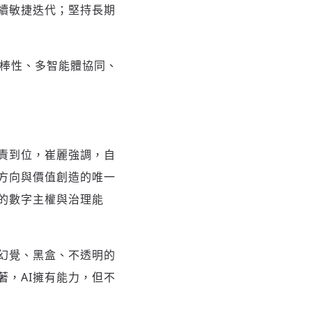
續敏捷迭代；堅持長期
理、魯棒性、多智能體協同、
責到位，崔麗強調，自
方向與價值創造的唯一
的數字主權與治理能
幻覺、黑盒、不透明的
，AI擁有能力，但不