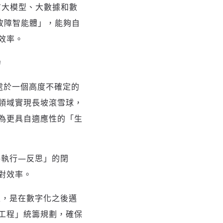
通信大模型、大數據和數
故障智能體」，能夠自
效率。
力
正處於一個高度不確定的
領域實現長坡滾雪球，
為更具自適應性的「生
劃—執行—反思」的閉
對效率。
之上，是在數字化之後邁
工程」統籌規劃，確保