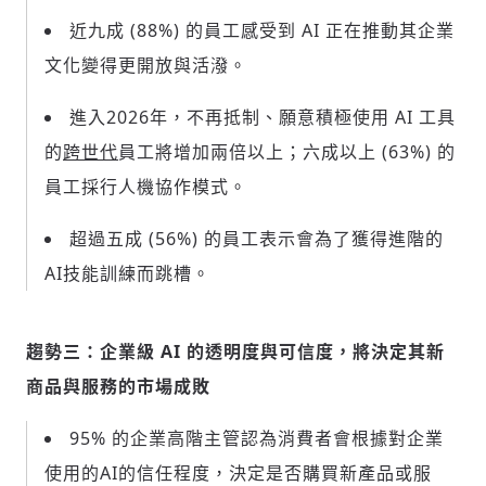
近九成 (88%) 的員工感受到 AI 正在推動其企業
文化變得更開放與活潑。
輸入 Email 驗證碼
登入或註冊
進入2026年，不再抵制、願意積極使用 AI 工具
的
跨世代
員工將增加兩倍以上；六成以上 (63%) 的
請輸入發送到
的驗證碼
員工採行人機協作模式。
(十分鐘內有效)
超過五成 (56%) 的員工表示會為了獲得進階的
AI技能訓練而跳槽。
歡迎您加入《旭時報》
掌握國際政經脈動
趨勢三：企業級 AI 的透明度與可信度，將決定其新
參與下一波全球科技革命
商品與服務的市場成敗
驗證
95% 的企業高階主管認為消費者會根據對企業
使用的AI的信任程度，決定是否購買新產品或服