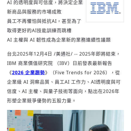
AI 的透明度與可信度，將決定企業
新商品與服務的市場成敗
員工不再懼怕與抵抗AI，甚至為了
社會
取得更好的AI技能訓練而跳槽
AI 主權與 AI 韌性成為企業新的業務連續性議題
台北
2025年12月4日
/美通社/ -- 2025年即將結束，
人文
IBM 商業價值研究院 （IBV）日前發表最新報告
《
2026 企業趨勢
》（Five Trends for 2026），從
企業級 AI 洞察品質、員工AI 工作力、AI透明度與可
信度、AI 主權、與量子技術等面向，點出在2026年
形塑企業競爭優勢的五股力量。