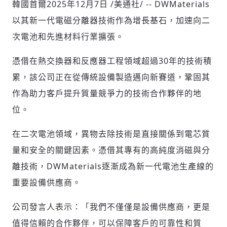
韓國首爾
2025年12月7日
/美通社/ -- DWMaterials
以其新一代電磁分離器技術作為增長基石，加速向二
次電池和先進材料行業擴張。
社會
憑借在熱交換器和反應器工程領域超過30年的技術積
累，該公司正在從傳統設備製造邁向新賽道，鞏固其
作為助力客戶提升質量競爭力的技術合作夥伴的地
人文
位。
在二次電池領域，異物去除技術是直接關係到電芯質
輸入 Email 驗證碼
登入或註冊
量和安全的關鍵因素。憑借其專有的高純度消磁與分
離技術，DWMaterials逐漸成為新一代電池生產線的
請輸入發送到
的驗證碼
重要設備供應商。
(十分鐘內有效)
公司發言人表示：「我們不僅僅是設備供應商，更是
值得信賴的合作夥伴，可以保障客戶的可靠性和質