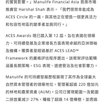
的實質影響。」Manulife Financial Asia 首席市場
推廣官
Harshal Shah
表示，「我們很榮幸能成為
ACES Circle 的一員，與其他正在塑造一個更具活力
和包容性地區的變革者並肩同行。」
ACES Awards 現已踏入第 12 屆，旨在表揚在領導
力、可持續發展及企業增長方面表現卓越的亞洲領袖
及機構。獲獎者是經過基於 ACES LEAD™
Framework 的嚴格評估程序選出，該框架評估範疇
涵蓋長期策略、ESG 表現、道德管治及社會影響力。
Manulife 的可持續發展歷程展現了其作為全球最大
自然資本管理者的領導地位，管理著超過 220 億加元
的林地和農業資產 (AUM)。公司已實現範圍一及範圍
二排放量減少 27%，種植了超過 14 億棵樹，並透過