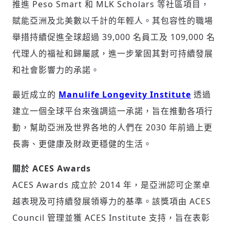
推進 Peso Smart 和 MLK Scholars 等社區項目，
賦能亞洲及北美數以千計的年輕人。其包容性的職場
舉措持續促進全球超過 39,000 名員工及 109,000 名
代理人的福祉和歸屬感，進一步鞏固其對可持續發展
和社會影響力的承諾。
輸入 Email 驗證碼
登入或註冊
最近成立的
Manulife Longevity Institute
透過
建立一個全球平台來強調這一承諾，旨在推動各項行
請輸入發送到
的驗證碼
動，幫助亞洲及世界各地的人們在 2030 年前過上更
(十分鐘內有效)
長壽、更健康及財政更穩健的生活。
關於 ACES Awards
歡迎您加入《旭時報》
ACES Awards 成立於 2014 年，是亞洲認可企業卓
掌握國際政經脈動
參與下一波全球科技革命
越表現及可持續發展領導力的基準。該獎項由 ACES
驗證
Council 管理並獲 ACES Institute 支持，旨在表彰