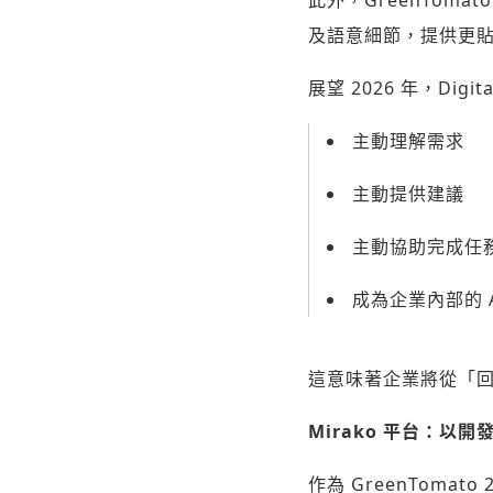
此外，GreenToma
及語意細節，提供更
展望 2026 年，Digi
主動理解需求
主動提供建議
主動協助完成任
成為企業內部的 A
這意味著企業將從「
Mirako
平台：以開
作為 GreenTomato 