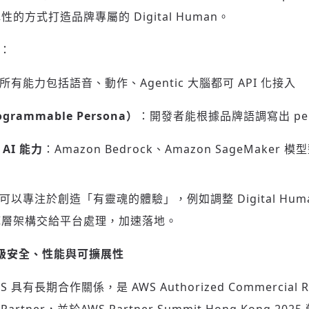
方式打造品牌專屬的 Digital Human。
歡迎您加入《旭時報》
掌握國際政經脈動
括：
參與下一波全球科技革命
驗證
所有能力包括語音、動作、Agentic 大腦都可 API 化接入
ogrammable Persona
）
：開發者能根據品牌語調寫出 persona
 AI
能力
：Amazon Bedrock、Amazon SageMake
者可以專注於創造「有靈魂的體驗」，例如調整 Digital Hu
底層架構交給平台處理，加速落地。
級安全、性能與可擴展性
WS 具有長期合作關係，是 AWS Authorized Commercial Re