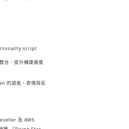
lity script
r 模型整合，提升構建速度
man 的語氣、表情與反
seller 及 AWS