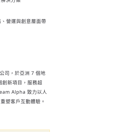
發解決方案
服務、營運與創意層面帶
問公司，於亞洲 7 個地
0 個創新項目，服務超
am Alpha 致力以人
效率並重塑客戶互動體驗。