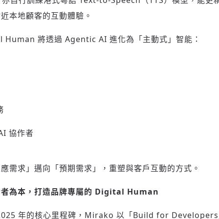
to 亦自行訓練港式粵語 Text-to-Speech（TTS）模型
貼近本地顧客的互動體驗。
tal Human 將透過 Agentic AI 進化為「主動式」智能：
務
I 協作者
登入或註冊
輸入 Email 驗證碼
回應需求」邁向「預期需求」，重塑與客戶互動的方式。
請輸入發送到
的驗證碼
(十分鐘內有效)
發者為本，打造品牌專屬的
Digital Human
2025 年的核心里程碑，Mirako 以「Build for Developers,