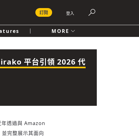
訂閱
登入
atures
MORE
付費內容服務條款
社會
人文
irako 平台引領 2026 代
近年透過與 Amazon
 平台，並完整展示其面向