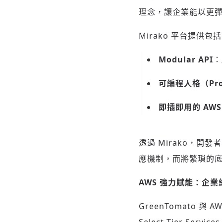
理念，讓企業能以更彈性的
Mirako 平台提供包
Modular API
：
可編程人格（
Pr
即插即用的
AWS
透過 Mirako，開發
應機制，而將繁瑣的
AWS
強力賦能：企業
GreenTomato 與 A