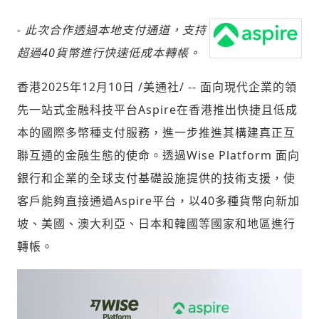
-
此次合作
透過
本地支付通道，
支持
超過
40
貨幣進行快速低成本轉帳。
社會
香港
2025年12月10日
/美通社/ -- 面向現代企業的領
先一站式金融科技平台Aspire在香港推出快捷且低成
本的國際多幣種支付服務，進一步推進其構建真正互
人文
聯互通的金融生態的使命。透過Wise Platform 面向
銀行和企業的全球支付基礎設施提供的技術支援，使
客戶能夠直接通過Aspire平台，以40多種貨幣向新加
坡、美國、澳大利亞、日本和韓國等國家和地區進行
轉帳。