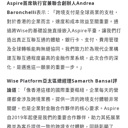
Aspire
首席執行官兼聯合創
辦
人Andrea
Baronchelli
表示：「跨境支付是全球商業的支柱，
對於香港的企業而言，速度和成本效益至關重要。通
過將Wise的基礎設施直接嵌入Aspire平臺，讓我們打
造出真正互聯互通的體驗，銀行卡、支付、費用管理
及全球轉帳能夠無縫協同。我們致力於為現代企業構
建互聯互通程度最高的金融作業系統，此次合作的深
化，是邁進這一願景的重要一步。」
Wise Platform
亞太區總經理Samarth Bansal評
輸入 Email 驗證碼
登入或註冊
論道
：「像香港這樣的國際重要樞紐，企業每天的營
運都會涉及跨境業務，提供一流的跨境支付體驗非常
請輸入發送到
的驗證碼
關鍵，也是企業對金融合作夥伴的核心要求。Aspire
(十分鐘內有效)
自2019年起便是我們的重要合作夥伴，助力其拓展業
務並為客戶提供一致的跨境支付體驗，同時彰顯了