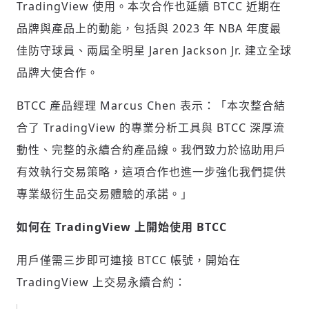
TradingView 使用。本次合作也延續 BTCC 近期在
品牌與產品上的動能，包括與 2023 年 NBA 年度最
佳防守球員、兩屆全明星
Jaren Jackson Jr.
建立全球
品牌大使合作。
BTCC 產品經理
Marcus Chen
表示：「本次整合結
合了 TradingView 的專業分析工具與 BTCC 深厚流
動性、完整的永續合約產品線。我們致力於協助用戶
有效執行交易策略，這項合作也進一步強化我們提供
專業級衍生品交易體驗的承諾。」
輸入 Email 驗證碼
登入或註冊
如何在 TradingView 上開始使用 BTCC
用戶僅需三步即可連接 BTCC 帳號，開始在
請輸入發送到
的驗證碼
(十分鐘內有效)
TradingView 上交易永續合約：