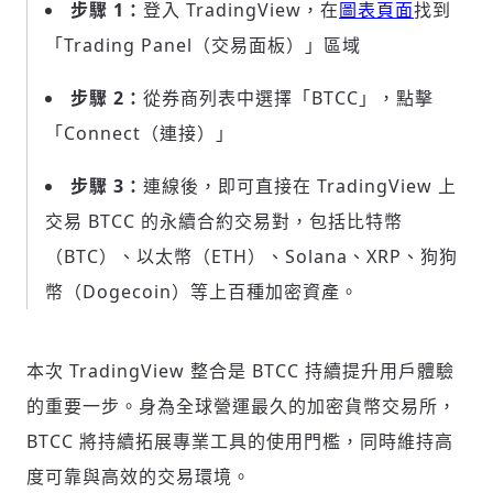
步驟 1：
登入 TradingView，在
圖表頁面
找到
「Trading Panel（交易面板）」區域
歡迎您加入《旭時報》
掌握國際政經脈動
步驟 2：
從券商列表中選擇「BTCC」，點擊
參與下一波全球科技革命
「Connect（連接）」
驗證
步驟 3：
連線後，即可直接在 TradingView 上
交易 BTCC 的永續合約交易對，包括比特幣
（BTC）、以太幣（ETH）、Solana、XRP、狗狗
幣（Dogecoin）等上百種加密資產。
本次 TradingView 整合是 BTCC 持續提升用戶體驗
的重要一步。身為全球營運最久的加密貨幣交易所，
BTCC 將持續拓展專業工具的使用門檻，同時維持高
度可靠與高效的交易環境。