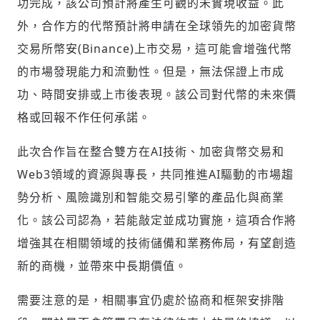
功完成，該公司預計將產生可觀的未實現收益。此
外，合作方的代幣預計將申請在全球領先的加密貨幣
交易所幣安(Binance)上市交易，這可能會增強代幣
輸入 Email 驗證碼
登入或註冊
的市場發現能力和流動性。但是，無法保證上市成
功、時間安排或上市後表現。該公司對代幣的未來價
格或回報不作任何承諾。
請輸入發送到
的驗證碼
(十分鐘內有效)
此次合作旨在整合雙方在AI技術、加密貨幣交易和
Web3領域的資源與專長，共同推進AI驅動的市場趨
勢分析、風險識別和智能交易引擎的產品化與商業
歡迎您加入《旭時報》
化。該公司認為，若能敲定並成功實施，這項合作將
掌握國際政經脈動
參與下一波全球科技革命
增強其在相關領域的技術儲備和業務佈局，有望創造
驗證
新的商機，並帶來中長期價值。
需要注意的是，相關事宜仍處於協商和框架安排階