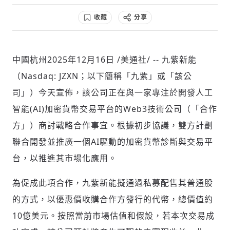
收藏
分享
社會
中國杭州
2025年12月16日
/美通社/ -- 九紫新能
（Nasdaq: JZXN；以下簡稱「九紫」或「該公
司」）今天宣佈，該公司正在與一家專注於開發人工
智能(AI)加密貨幣交易平台的Web3技術公司（「合作
人文
方」）商討戰略合作事宜。根據初步協議，雙方計劃
聯合開發並推廣一個AI驅動的加密貨幣診斷與交易平
台，以推進其市場化應用。
為促成此項合作，九紫新能擬通過私募配售其普通股
的方式，以優惠價收購合作方發行的代幣，總價值約
10億美元。按照當前市場估值和假設，若本次交易成