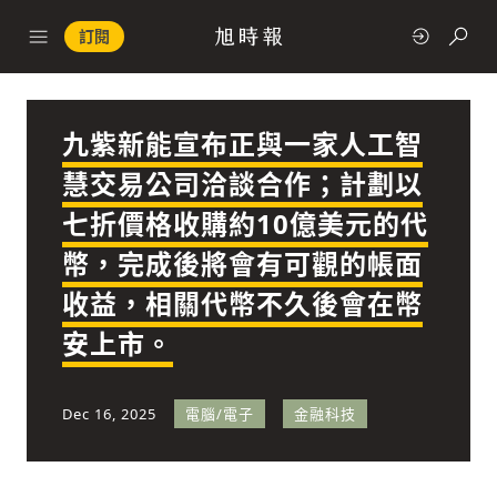
訂閱
九紫新能宣布正與一家人工智
政治
慧交易公司洽談合作；計劃以
七折價格收購約10億美元的代
快速連結
幣，完成後將會有可觀的帳面
經濟
收益，相關代幣不久後會在幣
安上市。
Dec 16, 2025
電腦/電子
金融科技
科技