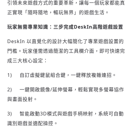
引領未來遊戲方式的重要革新，讓每一個玩家都能真
正實現「隨時隨地，暢玩無界」的遊戲生活。
玩家無需專業知識：三步完成DeskIn高階遊戲設置
DeskIn 以直覺化的設計大幅簡化了專業遊戲設置的
門檻。玩家僅需透過簡潔的工具欄介面，即可快速完
成三大核心設定：
1) 自訂虛擬鍵鼠組合鍵，一鍵釋放複雜連招。
2) 一鍵開啟鏡像/延伸螢幕，輕鬆實現多螢幕協作
與畫面投射。
3) 智能啟動3D模式與遊戲手柄映射，系統可自動
識別遊戲並適配操控。