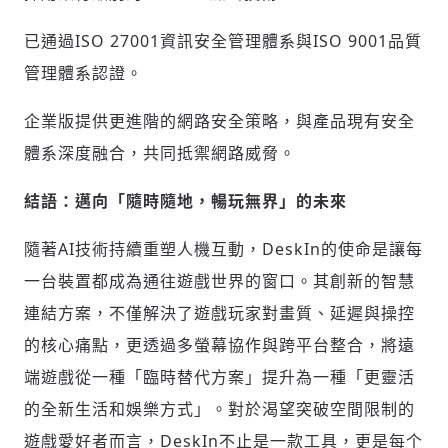
已通過ISO 27001資訊安全管理體系與ISO 9001品質
管理體系認證。
企業版提供更進階的網路安全策略，與產品現有安全
體系深度融合，共同抵禦網路威脅。
結語：邁向「隨時隨地，暢玩無界」的未來
隨著AI技術持續重塑人機互動，DeskIn的使命是讓每
一台裝置都成為通往遊戲世界的窗口。其創新的智慧
連結方案，不僅解決了遊戲玩家對畫質、延遲與操控
的核心痛點，更透過多螢幕協作與跨平台整合，將遠
端遊戲從一種「臨時替代方案」提升為一種「更靈活
的全新生活和娛樂方式」。對於渴望突破空間限制的
遊戲愛好者而言，DeskIn不止是一款工具，更是每个