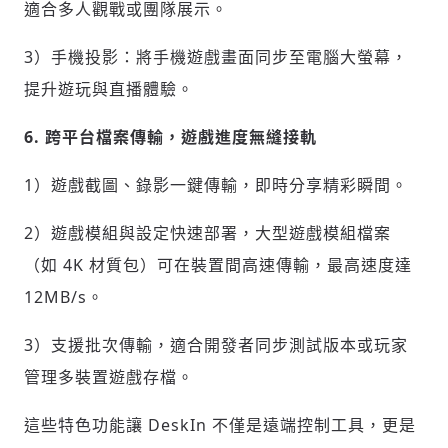
適合多人觀戰或團隊展示。
歡迎您加入《旭時報》
3）手機投影：將手機遊戲畫面同步至電腦大螢幕，
掌握國際政經脈動
提升遊玩與直播體驗。
參與下一波全球科技革命
驗證
6. 跨平台檔案傳輸，遊戲進度無縫接軌
1）遊戲截圖、錄影一鍵傳輸，即時分享精彩瞬間。
2）遊戲模組與設定快速部署，大型遊戲模組檔案
（如
4K
材質包）可在裝置間高速傳輸，最高速度達
12MB/s。
3）支援批次傳輸，適合開發者同步測試版本或玩家
管理多裝置遊戲存檔。
這些特色功能讓 DeskIn 不僅是遠端控制工具，更是