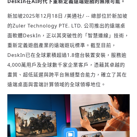
DeskIn在AI时代下重新定義遠端遊戲的無限可能。
新加坡
2025年12月18日
/美通社/ -- 總部位於新加坡
社會
的Zuler Technology PTE. LTD. 公司推出的遠端桌
面軟體DeskIn，正以其突破性的「智慧連線」技術，
重新定義遊戲產業的遠端遊玩標準。截至目前，
DeskIn已在全球累積超過1.8億台裝置安裝，服務逾
4,000萬用戶及全球數千家企業客戶，憑藉其卓越的
人文
畫質、超低延遲與跨平台無縫整合能力，確立了其在
遠端桌面與雲端計算領域的全球領導地位。