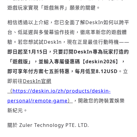
遊戲玩家實現「遊戲無界」願景的關鍵。
相信透過以上介紹，您已全面了解DeskIn如何以跨平
台、低延遲與多螢幕協作技術，徹底革新您的遊戲體
驗。若您想試試DeskIn，現在正是最佳行動時機——
即日起至
1月15日，只要訂閱DeskIn專為玩家打造的
「遊戲版」，並輸入專屬優惠碼【deskin2026】，
即可享年付方案七五折特惠，每月低至8.12USD
。立
即前往
DeskIn官網
（
https://deskin.io/zh/products/deskin-
personal/remote-game
）
，開啟您的跨裝置娛樂
新紀元。
關於 Zuler Technology PTE. LTD.