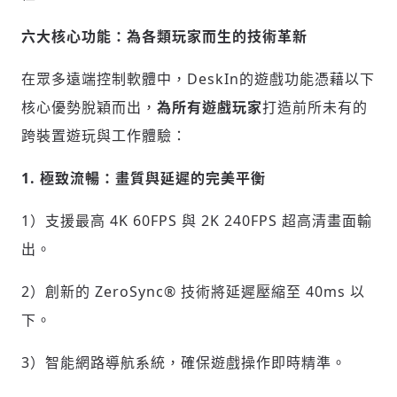
六大核心功能：為各類玩家而生的技術革新
在眾多遠端控制軟體中，DeskIn的遊戲功能憑藉以下
核心優勢脫穎而出，
為所有遊戲玩家
打造前所未有的
跨裝置遊玩與工作體驗：
1. 極致流暢：畫質與延遲的完美平衡
1）支援最高
4K
60FPS 與
2K
240FPS 超高清畫面輸
出。
2）創新的 ZeroSync® 技術將延遲壓縮至 40ms 以
下。
3）智能網路導航系統，確保遊戲操作即時精準。