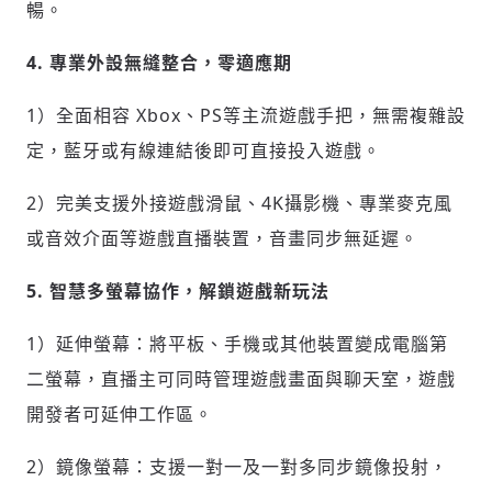
暢。
4. 專業外設無縫整合，零適應期
1）全面相容 Xbox、PS等主流遊戲手把，無需複雜設
定，藍牙或有線連結後即可直接投入遊戲。
2）完美支援外接遊戲滑鼠、4K攝影機、專業麥克風
或音效介面等遊戲直播裝置，音畫同步無延遲。
5. 智慧多螢幕協作，解鎖遊戲新玩法
輸入 Email 驗證碼
登入或註冊
1）延伸螢幕：將平板、手機或其他裝置變成電腦第
二螢幕，直播主可同時管理遊戲畫面與聊天室，遊戲
開發者可延伸工作區。
請輸入發送到
的驗證碼
(十分鐘內有效)
2）鏡像螢幕：支援一對一及一對多同步鏡像投射，