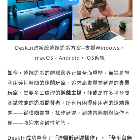
DeskIn跨系統遠端遊戲方案--支援Windows，
macOS，Android，iOS系統
如今，遠端遊戲的體驗邊界正被全面重塑。無論是想
利用碎片時間的
休閒玩家
、追求高畫質零延遲的
專業
玩家
、需要多工處理的
遊戲主播
，抑或是在多平台間
測試效能的
遊戲開發者
，所有曾困擾使用者的遠端難
題——從模糊畫質、操作延遲，到裝置限制與協作不
便——將迎來突破性解答。
DeskIn成功整合了
「流暢低延遲操作」、「全平台無