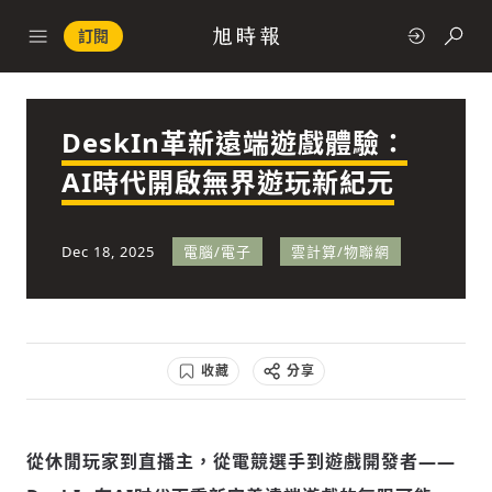
訂閱
DeskIn革新遠端遊戲體驗：
政治
AI時代開啟無界遊玩新紀元
快速連結
Dec 18, 2025
電腦/電子
雲計算/物聯網
經濟
收藏
分享
科技
從休閒玩家到直播主，從電競選手到遊戲開發者——