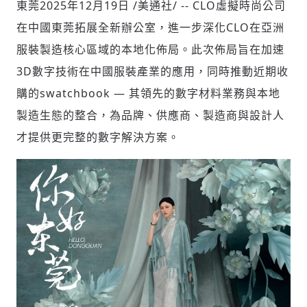
東莞
2025年12月19日
/美通社/ -- CLO虛擬時尚公司
在中國東莞拓展全新辦公室，進一步深化CLO在亞洲
服裝製造核心區域的本地化佈局。此次佈局旨在加速
社會
3D數字技術在中國服裝產業的應用，同時推動近期收
購的swatchbook — 其領先的數字材料業務與本地
製造生態的整合，為品牌、供應商、製造商與設計人
才提供更完整的數字解決方案。
人文