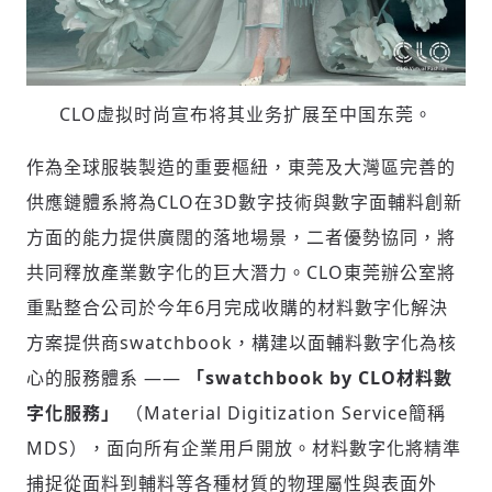
CLO虚拟时尚宣布将其业务扩展至中国东莞。
作為全球服裝製造的重要樞紐，東莞及大灣區完善的
供應鏈體系將為CLO在3D數字技術與數字面輔料創新
方面的能力提供廣闊的落地場景，二者優勢協同，將
共同釋放產業數字化的巨大潛力。CLO東莞辦公室將
重點整合公司於今年6月完成收購的材料數字化解決
方案提供商swatchbook，構建以面輔料數字化為核
心的服務體系 ——
「
swatchbook by CLO
材料
數
字化服
務
」
（Material Digitization Service簡稱
MDS），面向所有企業用戶開放。材料數字化將精準
捕捉從面料到輔料等各種材質的物理屬性與表面外