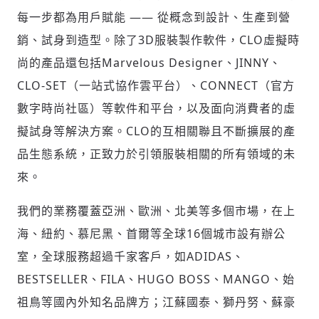
每一步都為用戶賦能 —— 從概念到設計、生產到營
銷、試身到造型。除了3D服裝製作軟件，CLO虛擬時
尚的產品還包括Marvelous Designer、JINNY、
CLO-SET（一站式協作雲平台）、CONNECT（官方
數字時尚社區）等軟件和平台，以及面向消費者的虛
擬試身等解決方案。CLO的互相關聯且不斷擴展的產
品生態系統，正致力於引領服裝相關的所有領域的未
來。
我們的業務覆蓋亞洲、歐洲、北美等多個市場，在上
海、紐約、慕尼黑、首爾等全球16個城市設有辦公
室，全球服務超過千家客戶，如ADIDAS、
BESTSELLER、FILA、HUGO BOSS、MANGO、始
祖鳥等國內外知名品牌方；江蘇國泰、獅丹努、蘇豪