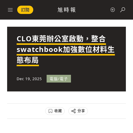
訂閱
CLO東莞辦公室啟動，整合
政治
swatchbook加強數位材料生
態布局
快速連結
經濟
Dec 19, 2025
電腦/電子
收藏
分享
科技