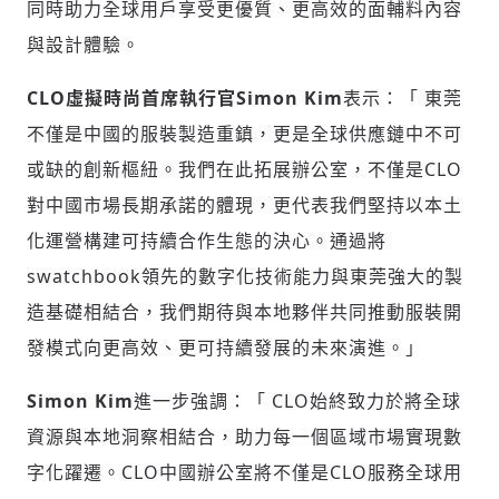
同時助力全球用戶享受更優質、更高效的面輔料內容
輸入 Email 驗證碼
登入或註冊
與設計體驗。
CLO
虛
擬時
尚
首席
執
行官
Simon Kim
表示：「 東莞
請輸入發送到
的驗證碼
(十分鐘內有效)
不僅是中國的服裝製造重鎮，更是全球供應鏈中不可
或缺的創新樞紐。我們在此拓展辦公室，不僅是CLO
對中國市場長期承諾的體現，更代表我們堅持以本土
歡迎您加入《旭時報》
化運營構建可持續合作生態的決心。通過將
掌握國際政經脈動
swatchbook領先的數字化技術能力與東莞強大的製
參與下一波全球科技革命
驗證
造基礎相結合，我們期待與本地夥伴共同推動服裝開
發模式向更高效、更可持續發展的未來演進。」
Simon Kim
進一步強調：「 CLO始終致力於將全球
資源與本地洞察相結合，助力每一個區域市場實現數
字化躍遷。CLO中國辦公室將不僅是CLO服務全球用