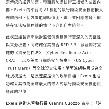
棄傳統的邊界防禦，轉而將防禦技術直接嵌入裝置內
部。Exein 的平台將 AI 驅動的執行階段安全技術嵌入
歡迎您加入《旭時報》
韌體內部，使裝置能即時偵測、遏止並回應威脅，即
掌握國際政經脈動
使在無法持續連線的情況下亦能自主防禦。
參與下一波全球科技革命
驗證
此模型讓製造商能對整個供應鏈進行更深入的完整性
與來源檢查，同時確保其符合 RED 3.3、歐盟即將實
施的《資安韌性法》（Cyber Resilience Act，
CRA），以及美國《網路安全標章》（US Cyber
Trust Mark）等全球資安法規。隨著連網裝置成為全
球規模最大、增長速度最快的攻擊目標，Exein 也成
功確立其作為全球最大的嵌入式執行階段安全技術供
應商的地位。
Exein
創辦人暨執行長
Gianni Cuozzo
表示：「這