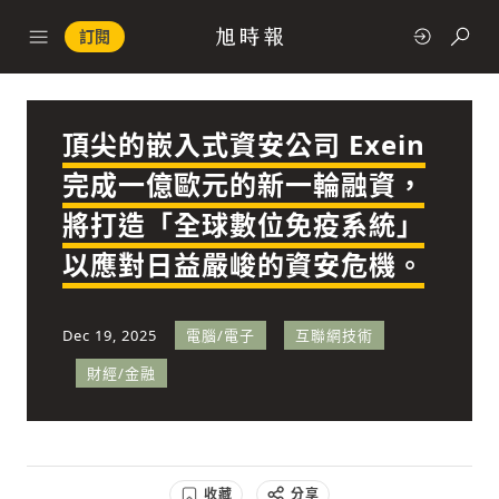
訂閱
頂尖的嵌入式資安公司 Exein
政治
完成一億歐元的新一輪融資，
將打造「全球數位免疫系統」
快速連結
以應對日益嚴峻的資安危機。
經濟
Dec 19, 2025
電腦/電子
互聯網技術
財經/金融
科技
收藏
分享