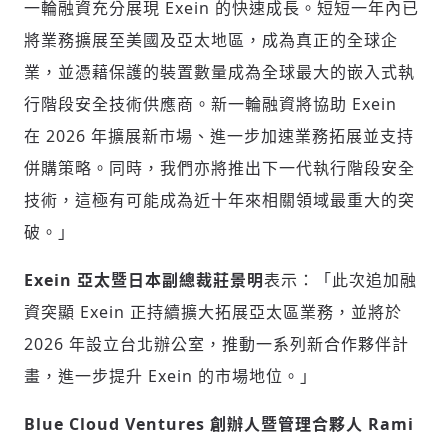
一輪融資充分展現 Exein 的快速成長。短短一年內已
將業務擴展至美國及亞太地區，成為真正的全球企
業，並憑藉保護的裝置數量成為全球最大的嵌入式執
行階段安全技術供應商。新一輪融資將協助 Exein
在 2026 年擴展新市場、進一步加速業務拓展並支持
併購策略。同時，我們亦將推出下一代執行階段安全
技術，這極有可能成為近十年來相關領域最重大的突
破。」
Exein
亞太暨日本副總裁
莊景明
表示：「此次追加融
資突顯 Exein 正持續擴大拓展亞太區業務，並將於
2026 年設立台北辦公室，推動一系列新合作夥伴計
畫，進一步提升 Exein 的市場地位。」
Blue Cloud Ventures
創辦人暨管理合夥人
Rami