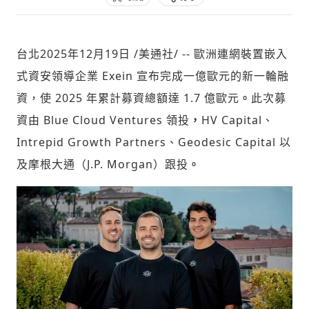
台北
2025年12月19日
/美通社/ -- 歐洲連網裝置嵌入
社會
式資安領導企業 Exein 宣布完成一億歐元的新一輪融
資，使 2025 年累計募資總額達 1.7 億歐元
。
此次募
資由 Blue Cloud Ventures 領投
，
HV Capital、
Intrepid Growth Partners、Geodesic Capital 以
人文
及摩根大通（J.P. Morgan）跟投
。