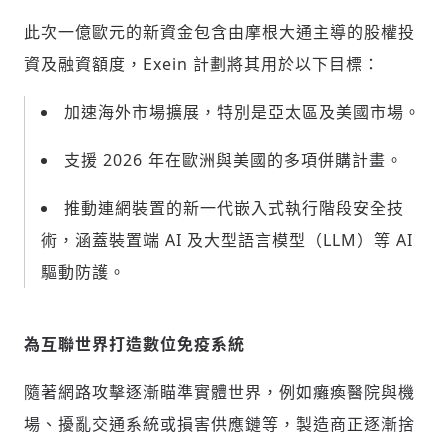
此次一億歐元的新資金包含由摩根大通主導的股權投
資及融資額度，Exein 計劃將其用於以下目標：
加速海外市場擴展，特別是亞太區及美國市場。
支援 2026 年在歐洲與美國的多項併購計畫。
推動連網裝置的新一代嵌入式執行階段安全技
術，涵蓋裝置端 AI 及大型語言模型（LLM）等 AI
驅動防護。
輸入 Email 驗證碼
登入或註冊
為互聯世界打造數位免疫系統
隨著網路攻擊逐漸瞄準實體世界，例如癱瘓醫院與機
請輸入發送到
的驗證碼
場、擾亂交通系統或損害供應鏈等，製造商正逐漸捨
(十分鐘內有效)