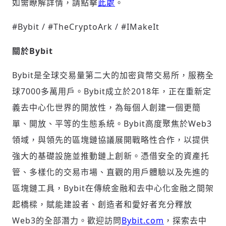
如需瞭解詳情，請點擊
此處
。
#Bybit / #TheCryptoArk / #IMakeIt
關於
Bybit
Bybit是全球交易量第二大的加密貨幣交易所，服務全
球7000多萬用戶。Bybit成立於2018年，正在重新定
義去中心化世界的開放性，為每個人創建一個更簡
單、開放、平等的生態系統。Bybit高度聚焦於Web3
領域，與領先的區塊鏈協議展開戰略性合作，以提供
強大的基礎設施並推動鏈上創新。憑借安全的資產托
管、多樣化的交易市場、直觀的用戶體驗以及先進的
區塊鏈工具，Bybit在傳統金融和去中心化金融之間架
起橋樑，賦能建設者、創造者和愛好者充分釋放
Web3的全部潛力。歡迎訪問
Bybit.com
，探索去中