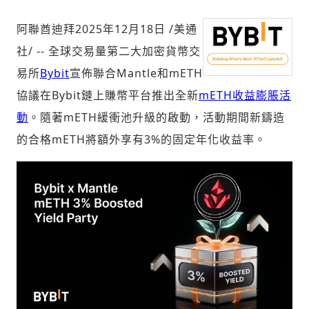
阿聯酋迪拜
2025年12月18日
/美通
社/ -- 全球交易量第二大加密貨幣交
社會
易所
Bybit
宣佈聯合Mantle和mETH
協議在Bybit鏈上賺幣平台推出全新
mETH收益膨脹活
動
。隨著mETH緩衝池升級的啟動，活動期間新鑄造
的合格mETH將額外享有3%的固定年化收益率。
人文