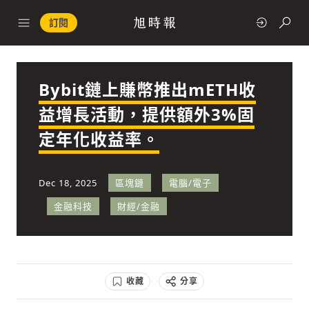
訂閱
Bybit鏈上賺幣推出mETH收
政治
益增長活動，提供額外3%固
定年化收益率。
快速連結
經濟
Dec 18, 2025
區塊鏈
電腦/電子
金融科技
財經/金融
科技
收藏
分享