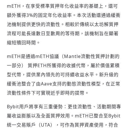
mETH，在享受標準質押年化收益率的基礎上，還可
額外獲得3%的固定年化收益率。本次活動還通過緩衝
池機制提供更快的流動性。相較於傳統以太坊解質押
流程可能長達數日至數周的等待期，該機制旨在顯著
縮短贖回時間。
mETH是通過mETH協議（Mantle流動性質押計劃的
一部分） 質押ETH所獲得的收據代幣，屬於價值累積
型代幣，提供業內領先的可持續收益水平。新升級的
緩衝池整合了由Aave支持的動態流動性模型，在正常
流動性條件下可實現近乎即時的提幣。
輸入 Email 驗證碼
登入或註冊
Bybit用戶將享有三重優勢：更佳流動性、活動期間專
請輸入發送到
的驗證碼
屬收益膨脹以及全面質押效用。mETH已整合至Bybit
(十分鐘內有效)
統一交易賬戶（UTA），可作為質押資產使用，符合