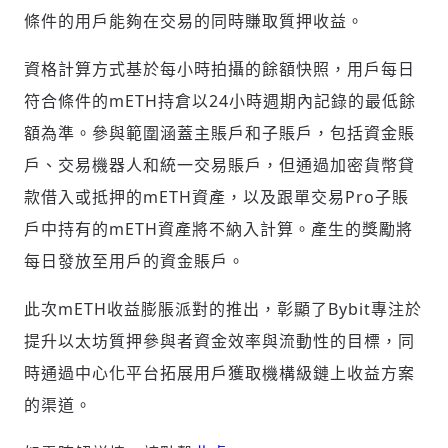
條件的用戶能夠在交易的同時賺取質押收益。
資格計算方式基於每小時拍攝的餘額快照，用戶每日
歡迎您加入《旭時報》
掌握國際政經脈動
符合條件的mETH持倉以24小時週期內記錄的最低餘
參與下一波全球科技革命
額為準。參與範圍涵蓋主賬戶和子賬戶，包括資金賬
驗證
戶、交易機器人和統一交易賬戶，但通過加密貨幣貸
款借入或抵押的mETH資產，以及跟單交易Pro子賬
戶中持有的mETH資產將不納入計算。產生的獎勵將
每日發放至用戶的資金賬戶。
此次mETH收益膨脹派對的推出，彰顯了Bybit專注於
提升以太坊質押參與者資金效率與流動性的目標，同
時通過中心化平台拓展用戶獲取機構級鏈上收益方案
的渠道。