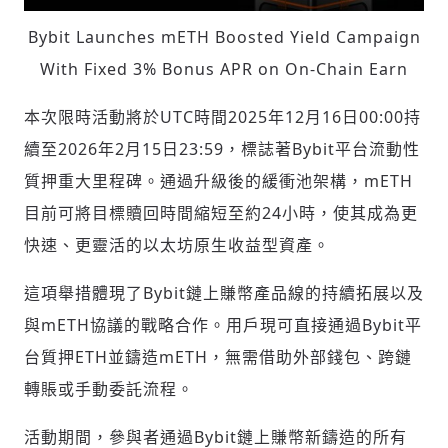
Bybit Launches mETH Boosted Yield Campaign
With Fixed 3% Bonus APR on On-Chain Earn
本次限時活動將於UTC時間2025年12月16日00:00持
續至2026年2月15日23:59，標誌著Bybit平台流動性
質押重大里程碑。通過升級後的緩衝池架構，mETH
目前可將目標贖回時間縮短至約24小時，使其成為更
快速、更靈活的以太坊原生收益型資產。
這項舉措體現了Bybit鏈上賺幣產品線的持續拓展以及
與mETH協議的戰略合作。用戶現可直接通過Bybit平
台質押ETH並鑄造mETH，無需借助外部錢包、跨鏈
轉賬或手動委託流程。
活動期間，參與者通過Bybit鏈上賺幣新鑄造的所有