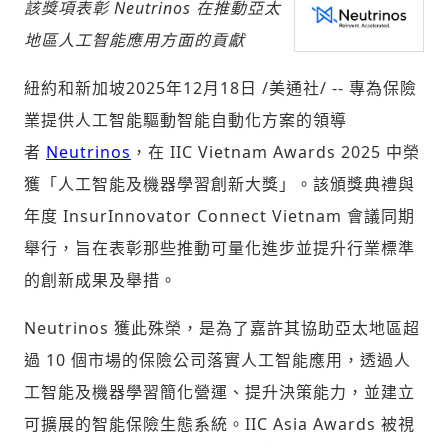
該獎項表彰 Neutrinos 在推動亞太
地區人工智能應用方面的貢獻
社會
紐約和新加坡
2025年12月18日
/美通社/ -- 專為保險
業提供人工智能驅動智能自動化方案的領導
者
Neutrinos
，在 IIC Vietnam Awards 2025 中榮
獲「人工智能及機器學習創新大獎」。該頒獎典禮與
人文
年度 InsurInnovator Connect Vietnam 會議同期
舉行，旨在表彰那些推動可量化進步並提升行業標準
的創新成果及舉措。
Neutrinos 獲此殊榮，是為了嘉許其協助亞太地區超
過 10 個市場的保險公司落實人工智能應用，透過人
工智能及機器學習簡化營運、提升決策能力，並建立
可擴展的智能保險生態系統。IIC Asia Awards 被視