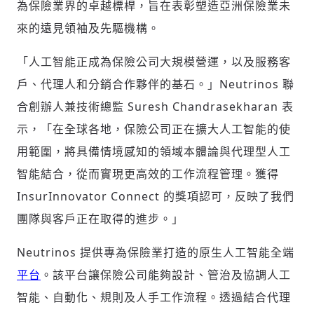
為保險業界的卓越標桿，旨在表彰塑造亞洲保險業未
來的遠見領袖及先驅機構。
「人工智能正成為保險公司大規模營運，以及服務客
戶、代理人和分銷合作夥伴的基石。」Neutrinos 聯
合創辦人兼技術總監
Suresh Chandrasekharan
表
示，「在全球各地，保險公司正在擴大人工智能的使
用範圍，將具備情境感知的領域本體論與代理型人工
智能結合，從而實現更高效的工作流程管理。獲得
InsurInnovator Connect 的獎項認可，反映了我們
團隊與客戶正在取得的進步。」
輸入 Email 驗證碼
登入或註冊
Neutrinos 提供專為保險業打造的原生人工智能全端
平台
。該平台讓保險公司能夠設計、管治及協調人工
智能、自動化、規則及人手工作流程。透過結合代理
請輸入發送到
的驗證碼