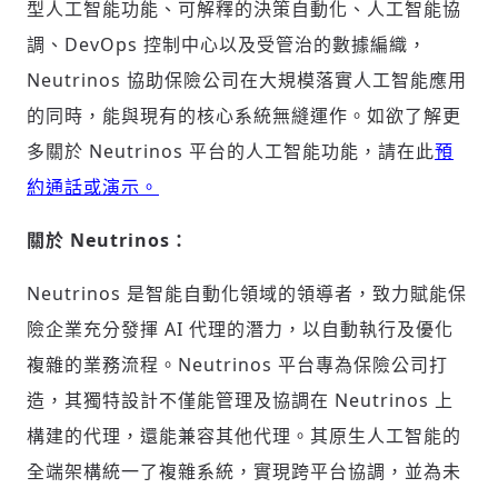
(十分鐘內有效)
型人工智能功能、可解釋的決策自動化、人工智能協
調、DevOps 控制中心以及受管治的數據編織，
Neutrinos 協助保險公司在大規模落實人工智能應用
歡迎您加入《旭時報》
的同時，能與現有的核心系統無縫運作。如欲了解更
掌握國際政經脈動
多關於 Neutrinos 平台的人工智能功能，請在此
預
參與下一波全球科技革命
驗證
約通話或演示。
關於 Neutrinos：
Neutrinos 是智能自動化領域的領導者，致力賦能保
險企業充分發揮 AI 代理的潛力，以自動執行及優化
複雜的業務流程。Neutrinos 平台專為保險公司打
造，其獨特設計不僅能管理及協調在 Neutrinos 上
構建的代理，還能兼容其他代理。其原生人工智能的
全端架構統一了複雜系統，實現跨平台協調，並為未