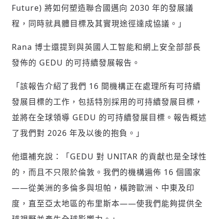
輸入 Email 驗證碼
Future) 將如何塑造聯合國邁向 2030 年的發展議
登入或註冊
程，同時就具體目標及其實現途徑達成協議。」
請輸入發送到
的驗證碼
Rana 博士還提到與英國人工智能和網上安全部部長
(十分鐘內有效)
發佈的 GEDU 的可持續發展報告。
「該報告介紹了我們 16 間機構正在處理所有可持續
歡迎您加入《旭時報》
發展目標的工作，包括特別採用的可持續發展目標，
掌握國際政經脈動
並將在全球領導 GEDU 的可持續發展目標。報告概述
參與下一波全球科技革命
了我們對 2026 年及以後的抱負。」
驗證
他還補充說：「GEDU 對 UNITAR 的貢獻也是全球性
的，而且不只限於倫敦。我們的機構遍佈 16 個國家
——從美洲的多倫多與坦帕，橫跨歐洲、中東及印
度，直至亞太地區的布里斯本——使我們能夠提供全