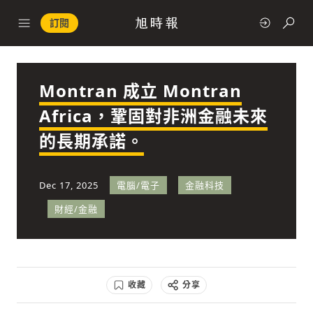
訂閱
Montran 成立 Montran
政治
Africa，鞏固對非洲金融未來
的長期承諾。
快速連結
經濟
Dec 17, 2025
電腦/電子
金融科技
財經/金融
科技
收藏
分享