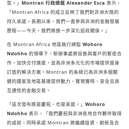
型。」
Montran 行政總裁
Alexander Esca
表示，
「Montran Africa 的成立反映了我們對非洲大陸的
持久承諾。長期以來，我們一直參與非洲的金融發展
歷程——今天，我們將進一步深化這段關係。」
在 Montran Africa 地區執行總監
Wohoro
Ndohho
的領導下，新辦事處將促進與客戶的緊密合
作，加快交付速度，並為非洲多元化的市場提供度身
訂造的解決方案。Montran 的系統已為非洲多個關
鍵的國家及地區基建提供動力，實現實時、安全且具
輸入 Email 驗證碼
登入或註冊
互通性的金融交易。
「這次發布既是慶祝，也是承諾。」
Wohoro
請輸入發送到
的驗證碼
Ndohho
表示，「我們慶祝與非洲各地合作夥伴取得
(十分鐘內有效)
的成就，同時承諾 Montran 將繼續投資、創新及合