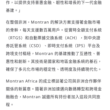
作，以提供支持普惠金融、韌性和增長的下一代金融
歡迎您加入《旭時報》
基建。」
掌握國際政經脈動
參與下一波全球科技革命
在整個非洲，Montran 的解決方案支撐著金融市場
驗證
的骨幹，每天支援數百萬用戶。從實時全額支付系統
（RTGS）和自動票據交換系統（ACH），到中央證
券託管系統（CSD）、即時支付系統（IPS）平台及
跨境支付樞紐，Montran 的基建推動了互通性、普
惠性和創新。其技術是國家和地區金融系統的基石，
確保了多元化市場的穩定性、透明度及持續現代化。
Montran Africa 的成立標誌著公司與非洲合作夥伴
關係的新篇章。隨著非洲加速邁向數碼轉型和跨境金
融融合，Montran 誠邀所有持份者加入這段共同旅
程。