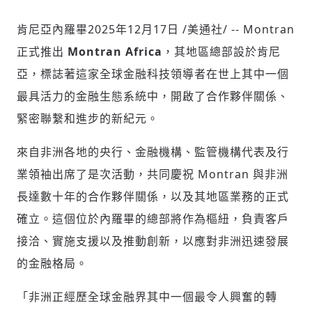
肯尼亞內羅畢
2025年12月17日
/美通社/ -- Montran
正式推出
Montran Africa
，其地區總部設於肯尼
社會
亞，標誌著這家全球金融科技領導者在世上其中一個
最具活力的金融生態系統中，開啟了合作夥伴關係、
緊密聯繫和進步的新紀元。
人文
來自非洲各地的央行、金融機構、監管機構代表及行
業領袖出席了是次活動，共同慶祝 Montran 與非洲
長達數十年的合作夥伴關係，以及其地區業務的正式
確立。這個位於內羅畢的總部將作為樞紐，負責客戶
接洽、實施支援以及推動創新，以應對非洲迅速發展
的金融格局。
「非洲正經歷全球金融界其中一個最令人興奮的轉