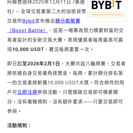
阿聯酋迪拜
2025年12月11日
/美通
社/ -- 全球交易量第二大的加密貨幣
交易所
Bybit
宣布推出
積分膨脹賽
社會
（Boost Battle）
，這是一場專為努力積累財富的交
易者設計的全新交易大賽。表現優異者每周最高可贏
得
10,000 USDT
，賽況每周重置一次。
即日起
至
2026年2月1日
，大賽共設八輪周賽，交易者
人文
將依據自身交易量角逐獎金。每周，累計積分排名第
一的交易者將斬獲10,000 USDT大獎。符合條件的用
戶可
立即注冊
參與活動，只需開啟交易即可積累積
分，沒有
複
雜規則，沒有額外要求——只要交易即可
參與。
活動規則：