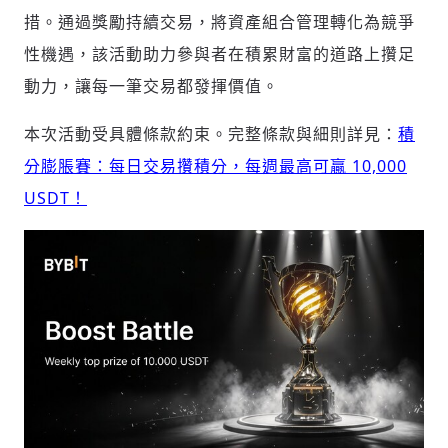
措
。通過獎勵持續交易，將資產組合管理轉化為競爭
性機遇，該活動助力參與者在積累財富的道路上攢足
動力，讓每一筆交易都發揮價值。
本次活動受具體條款約束。完整條款與細則詳見：
積
分膨脹賽：每日交易攢積分，每週最高可贏
10,000
輸入 Email 驗證碼
登入或註冊
USDT
！
請輸入發送到
的驗證碼
(十分鐘內有效)
歡迎您加入《旭時報》
掌握國際政經脈動
參與下一波全球科技革命
驗證