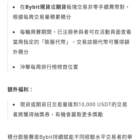
在
Bybit現貨
或
期貨
板塊交易非零手續費幣對，
根據每周交易量積累積分
每輪周賽期間，已注冊參與者可在活動頁面查看
當周指定的「
膨脹
代幣」，交易該類代幣可獲得額
外積分
沖擊每周排行榜榜首位置
額外福利：
現貨或期貨日交易量達到10,000 USDT的交易
者將獲得抽獎券，有機會贏取更多獎勵
積分膨脹賽
是Bybit持續賦能不同經驗水平交易者的
舉