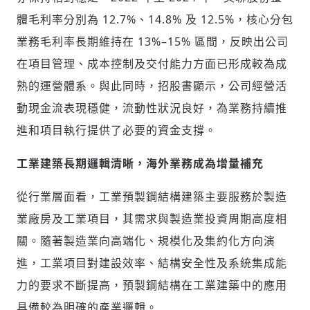
體毛利率分別為 12.7%、14.8% 及 12.5%，核心分包
業務毛利率長期維持在 13%–15% 區間，反映出公司
在項目管理、成本控制及交付能力方面已形成較為成
輸入 Email 驗證碼
登入或註冊
熟的運營體系。與此同時，招股書顯示，公司經營活
動現金流表現穩健，流動性狀況良好，為業務持續推
請輸入發送到
的驗證碼
進和項目執行提供了必要的資金支撐。
(十分鐘內有效)
工業建築長期邏輯清晰，海外業務成為增量補充
從行業層面看，工業預製鋼結構建築主要服務於製造
歡迎您加入《旭時報》
業廠房及工業項目，其需求與製造業投資周期高度相
掌握國際政經脈動
參與下一波全球科技革命
關。隨著製造業向高端化、規模化及集約化方向演
驗證
進，工業項目對建設效率、結構安全性及系統集成能
力的要求不斷提高，預製鋼結構在工業建築中的應用
具備較為明確的產業邏輯。