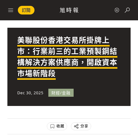
訂閱
美聯股份香港交易所掛牌上
政治
市：行業前三的工業預製鋼結
構解決方案供應商，開啟資本
快速連結
市場新階段
經濟
Dec 30, 2025
財經/金融
科技
收藏
分享