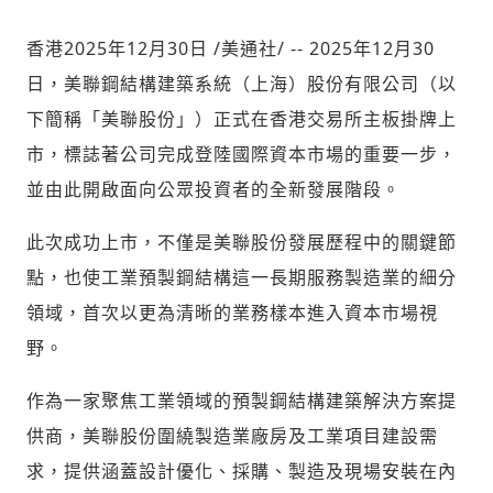
香港
2025年12月30日
/美通社/ -- 2025年12月30
日，美聯鋼結構建築系統（上海）股份有限公司（以
社會
下簡稱「美聯股份」）正式在香港交易所主板掛牌上
市，標誌著公司完成登陸國際資本市場的重要一步，
並由此開啟面向公眾投資者的全新發展階段。
人文
此次成功上市，不僅是美聯股份發展歷程中的關鍵節
點，也使工業預製鋼結構這一長期服務製造業的細分
領域，首次以更為清晰的業務樣本進入資本市場視
野。
作為一家聚焦工業領域的預製鋼結構建築解決方案提
供商，美聯股份圍繞製造業廠房及工業項目建設需
求，提供涵蓋設計優化、採購、製造及現場安裝在內