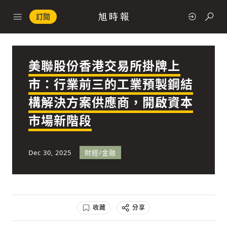
訂閱
美聯股份香港交易所掛牌上
政治
市：行業前三的工業預製鋼結
構解決方案供應商，開啟資本
快速連結
市場新階段
經濟
Dec 30, 2025
財經/金融
科技
收藏
分享