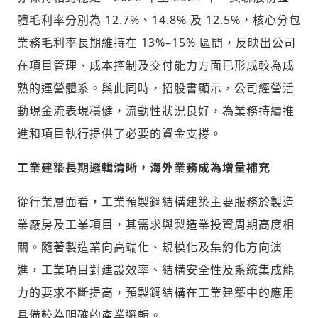
體毛利率分別為 12.7%、14.8% 及 12.5%，核心分包
業務毛利率長期維持在 13%–15% 區間，反映出公司
在項目管理、成本控制及交付能力方面已形成較為成
輸入 Email 驗證碼
登入或註冊
熟的運營體系。與此同時，招股書顯示，公司經營活
動現金流表現穩健，流動性狀況良好，為業務持續推
請輸入發送到
的驗證碼
進和項目執行提供了必要的資金支撐。
(十分鐘內有效)
工業建築長期邏輯清晰，海外業務成為增量補充
從行業層面看，工業預製鋼結構建築主要服務於製造
歡迎您加入《旭時報》
業廠房及工業項目，其需求與製造業投資周期高度相
掌握國際政經脈動
參與下一波全球科技革命
關。隨著製造業向高端化、規模化及集約化方向演
驗證
進，工業項目對建設效率、結構安全性及系統集成能
力的要求不斷提高，預製鋼結構在工業建築中的應用
具備較為明確的產業邏輯。