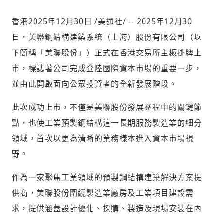
香港
2025年12月30日
/美通社/ -- 2025年12月30
日，美聯鋼結構建築系統（上海）股份有限公司（以
社會
下簡稱「美聯股份」）正式在香港交易所主板掛牌上
市，標誌著公司完成登陸國際資本市場的重要一步，
並由此開啟面向公眾投資者的全新發展階段。
人文
此次成功上市，不僅是美聯股份發展歷程中的關鍵節
點，也使工業預製鋼結構這一長期服務製造業的細分
領域，首次以更為清晰的業務樣本進入資本市場視
野。
作為一家聚焦工業領域的預製鋼結構建築解決方案提
供商，美聯股份圍繞製造業廠房及工業項目建設需
求，提供涵蓋設計優化、採購、製造及現場安裝在內