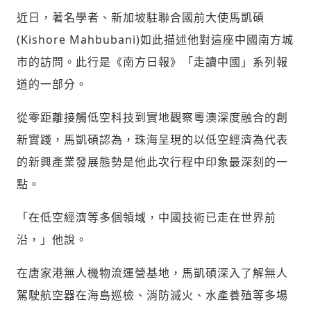
近日，著名學者、新加坡駐聯合國前大使馬凱碩
(
Kishore Mahbubani
)如此描述他對這座中國南方城
市的訪問。此行是《南方日報》「走讀中國」系列報
道的一部分。
從零距離接觸低空科技到實地觀察粵澳深度融合的創
新實踐，馬凱碩認為，珠海呈現的以低空經濟為代表
的新興產業發展態勢是他此次行程中印象最深刻的一
點。
「在低空經濟等多個領域，中國技術已走在世界前
沿，」他說。
在唐家港無人機物流運營基地，馬凱碩深入了解無人
駕駛航空器在海島巡檢、消防滅火、水產養殖等多場