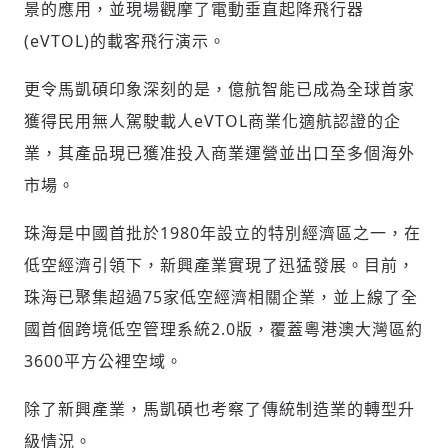
景的應用，並現場觀摩了電動垂直起降飛行器
(eVTOL)的載客飛行演示。
輸入 Email 驗證碼
登入或註冊
更令馬凱碩印象深刻的是，億航智能已成為全球首家
獲得民用無人駕駛載人eVTOL商業化適航認證的企
請輸入發送到
的驗證碼
業，其產品現已獲准投入商業運營並出口至多個海外
(十分鐘內有效)
市場。
珠海是中國首批於1980年設立的特別經濟區之一，在
歡迎您加入《旭時報》
低空經濟引領下，新興產業實現了迅猛發展。目前，
掌握國際政經脈動
珠海已聚集超過75家低空經濟相關企業，並上線了全
參與下一波全球科技革命
國首個跨境低空管理系統2.0版，覆蓋粵港澳大灣區約
驗證
3600平方公裡空域。
除了新興產業，馬凱碩也考察了傳統制造業的轉型升
級情況。