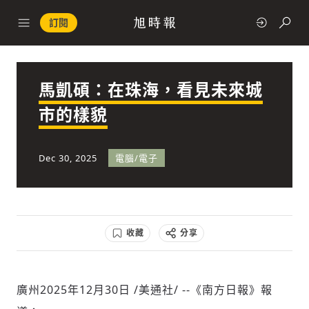
訂閱
馬凱碩：在珠海，看見未來城
政治
市的樣貌
快速連結
Dec 30, 2025
電腦/電子
經濟
收藏
分享
科技
廣州
2025年12月30日
/美通社/ --《南方日報》報