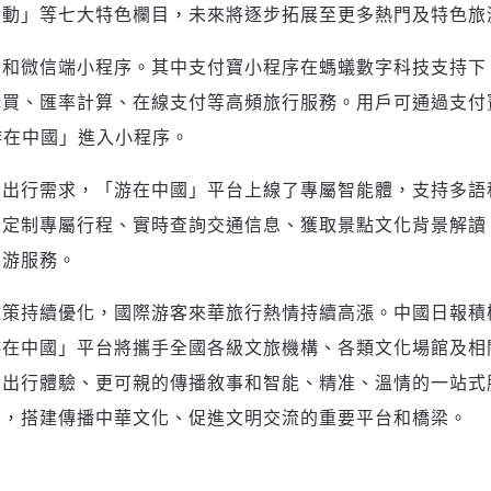
活動
」
等七大特色欄目，未來將逐步拓展至更多熱門及特色旅
寶和微信端小程序。其中支付寶小程序在螞蟻數字科技支持下
購買、匯率計算、在線支付等高頻旅行服務。用戶可通過支付
游在中國
」
進入小程序。
化出行需求，
「
游在中國
」
平台上線了專屬智能體，支持多語
主定制專屬行程、實時查詢交通信息、獲取景點文化背景解讀
導游服務。
政策持續優化，國際游客來華旅行熱情持續高漲。中國日報積
游在中國
」
平台將攜手全國各級文旅機構、各類文化場館及相
的出行體驗、更可親的傳播敘事和智能、精准、溫情的一站式
國，搭建傳播中華文化、促進文明交流的重要平台和橋梁。