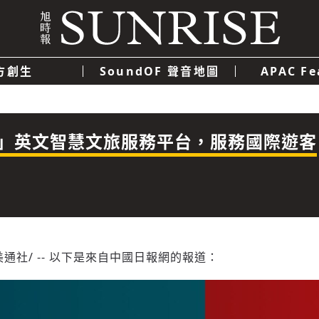
方創生
SoundOF 聲音地圖
APAC Fe
我們
聯絡我們
隱私權政策
使用者條款
經濟
科技
」英文智慧文旅服務平台，服務國際遊客
美通社/ -- 以下是來自中國日報網的報道：