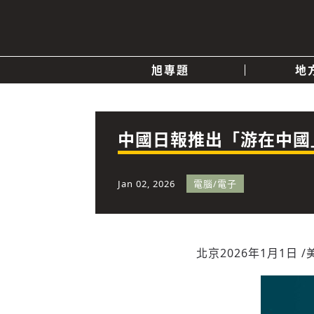
旭專題
地
產業消息
關於我們
追蹤
政治
中國日報推出「游在中國
快速連結
Jan 02, 2026
電腦/電子
北京
2026年1月1日
/