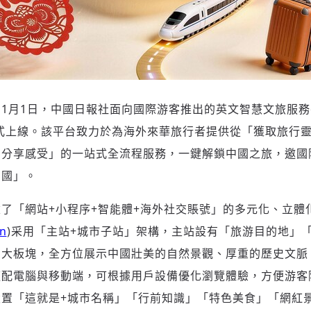
歡迎您加入《旭時報》
掌握國際政經脈動
參與下一波全球科技革命
驗證
1月1日，中國日報社面向國際游客推出的英文智慧文旅服務平
d）正式上線。該平台致力於為海外來華旅行者提供從
「
獲取旅行
、分享感受
」
的一站式全流程服務，一鍵解鎖中國之旅，邀國
中國
」
。
建了
「
網站+小程序+智能體+海外社交賬號
」
的多元化、立體
n
)采用
「
主站+城市子站
」
架構，主站設有
「
旅游目的地
」
四大板塊，全方位展示中國壯美的自然景觀、厚重的歷史文脈
適配電腦與移動端，可根據用戶設備優化瀏覽體驗，方便游客
設置
「
這就是+城市名稱
」「
行前知識
」「
特色美食
」「
網紅