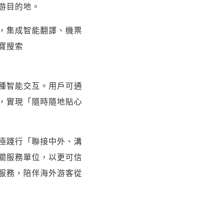
游目的地。
，集成智能翻譯、機票
寶搜索
種智能交互。用戶可通
，實現
「
隨時隨地貼心
極踐行
「
聯接中外、溝
關服務單位，以更可信
服務，陪伴海外游客從