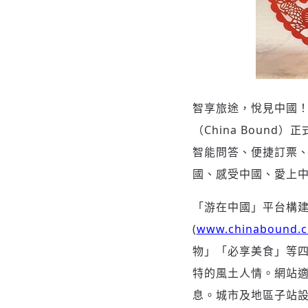
智享旅途，悅見中國！
（China Boun
智能問答、便捷訂票
國、感受中國、愛上
「
游在中國
」
平台構
(
www.chinabound.c
物
」「
必享美食
」
等
特的風土人情。網站
息。城市及地區子站