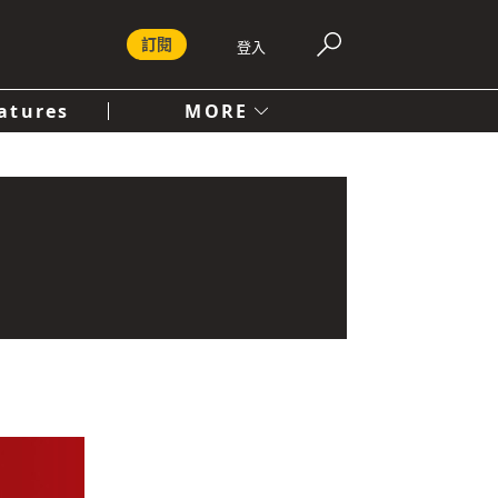
訂閱
登入
atures
MORE
付費內容服務條款
社會
人文