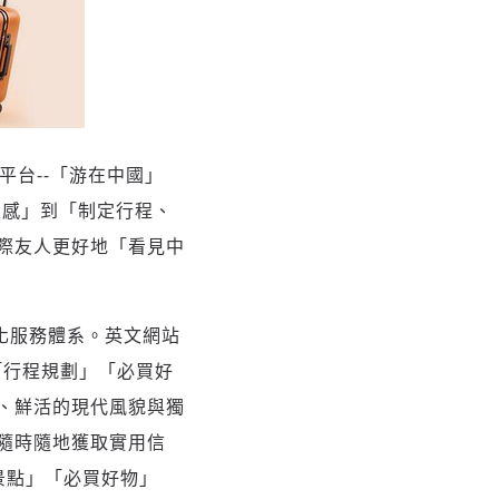
台--
「
游在中國
」
靈感
」
到
「
制定行程、
際友人更好地
「
看見中
化服務體系。英文網站
「
行程規劃
」「
必買好
、鮮活的現代風貌與獨
隨時隨地獲取實用信
景點
」「
必買好物
」