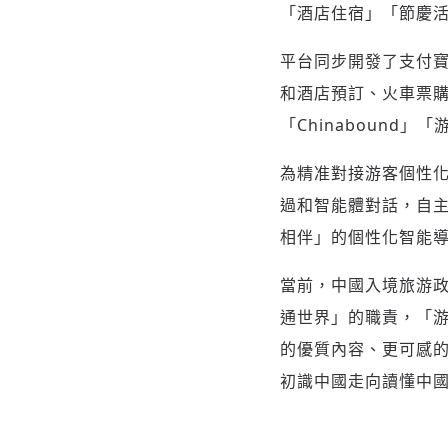
「
酒店住宿
」「
節慶
平台同步開發了支付
和酒店預訂、火車票
「
Chinabound
」「
為精准對接游客個性
過和智能體對話，自
相伴
」
的個性化智能
當前，中國入境旅游
通世界
」
的職責，
「
的優質內容、更可感
初識中國走向讀懂中