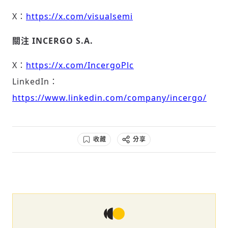
X：
https://x.com/visualsemi
關注
INCERGO S.A.
X：
https://x.com/IncergoPlc
LinkedIn：
https://www.linkedin.com/company/incergo/
收藏
分享