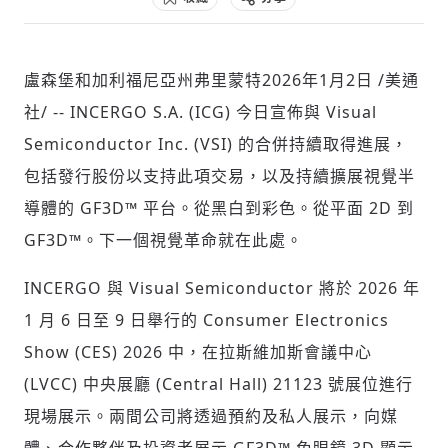
盧森堡和加利福尼亞州弗里蒙特
2026年1月2日
/美通
社會
社/ -- INCERGO S.A. (ICG) 今日宣佈與 Visual
Semiconductor Inc. (VSI) 的合併持續取得進展，
包括發行股份以支持此項交易，以及持續擴展視覺半
導體的 GF3D™ 平台。從黑白到彩色。從平面 2D 到
人文
GF3D™。下一個視覺革命就在此處。
INCERGO 與 Visual Semiconductor 將於 2026 年
1 月 6 日至 9 日舉行的 Consumer Electronics
Show (CES) 2026 中，在拉斯維加斯會議中心
(LVCC) 中央展廳 (Central Hall) 21123 號展位進行
現場展示。兩間公司將透過預約及私人展示，向媒