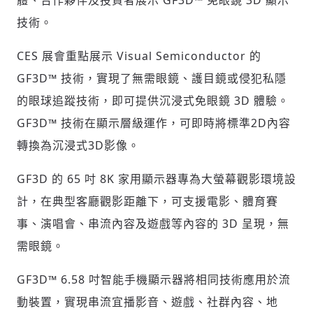
體、合作夥伴及投資者展示 GF3D™ 免眼鏡 3D 顯示
技術。
CES 展會重點展示 Visual Semiconductor 的
GF3D™ 技術，實現了無需眼鏡、護目鏡或侵犯私隱
的眼球追蹤技術，即可提供沉浸式免眼鏡 3D 體驗。
GF3D™ 技術在顯示層級運作，可即時將標準2D內容
轉換為沉浸式3D影像。
GF3D 的 65 吋
8K
家用顯示器專為大螢幕觀影環境設
計，在典型客廳觀影距離下，可支援電影、體育賽
事、演唱會、串流內容及遊戲等內容的 3D 呈現，無
需眼鏡。
GF3D™ 6.58 吋智能手機顯示器將相同技術應用於流
動裝置，實現串流宜播影音、遊戲、社群內容、地