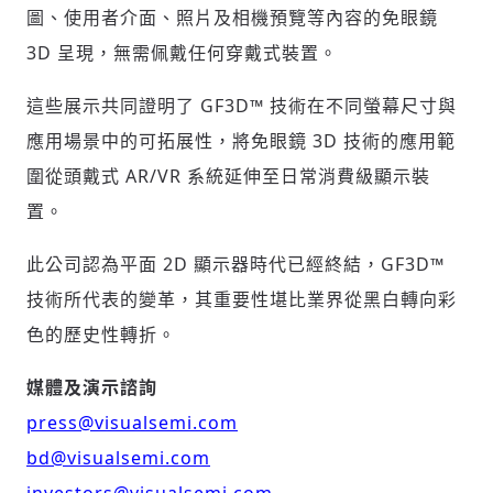
圖、使用者介面、照片及相機預覽等內容的免眼鏡
3D 呈現，無需佩戴任何穿戴式裝置。
輸入 Email 驗證碼
這些展示共同證明了 GF3D™ 技術在不同螢幕尺寸與
登入或註冊
應用場景中的可拓展性，將免眼鏡 3D 技術的應用範
圍從頭戴式 AR/VR 系統延伸至日常消費級顯示裝
請輸入發送到
的驗證碼
(十分鐘內有效)
置。
此公司認為平面 2D 顯示器時代已經終結，GF3D™
技術所代表的變革，其重要性堪比業界從黑白轉向彩
歡迎您加入《旭時報》
色的歷史性轉折。
掌握國際政經脈動
參與下一波全球科技革命
媒體及演示諮詢
驗證
press@visualsemi.com
bd@visualsemi.com