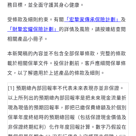
務目標，並全面守護其身心健康。
受條款及細則約束。有關
「宏摯家傳承保險計劃」
及
「財摯宏耀保險計劃」
的詳情及風險，請按連結查閱
輸入 Email 驗證碼
登入或註冊
相關產品小冊子。
本新聞稿的內容並不包含全部保單條款，完整的條款
請輸入發送到
的驗證碼
載於相關保單文件。投保計劃前，客戶應細閱保單條
(十分鐘內有效)
文，以了解適用於上述產品的條款及細則。
[1] 預期總內部回報率不代表未來表現亦並非保證。
歡迎您加入《旭時報》
以上所列出的預期總內部回報率是把未來現金流量折
掌握國際政經脈動
參與下一波全球科技革命
現為現值的預期回報率，即把已繳保費總額及於個別
驗證
保單年度終結時的預期總回報（包括保證現金價值及
非保證終期紅利）化作年度回報計算。數字乃假設在