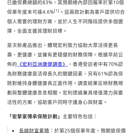
已繳保費總額的83%，其預期總內部回報率於第10個
[1]
保單年度末可達4.6%
。這兩款計劃為客戶提供切合
個人需要的理財方案，並於人生不同階段提供多個選
擇，全面支援其理財目標。
是次新產品推出，體現宏利致力協助大眾活得更長
壽、更健康，並擁有更穩健的財務保障。根據早前公
佈的
《宏利亞洲康健調查》
，香港受訪者中有70%認
為財務健康是活得長久的關鍵因素，另有61%認為保
險對維持身體健康具正面作用。調查結果反映財務規
劃與整體健康息息相關。宏利透過兼具增值潛力與靈
活性的方案，協助客戶同時守護身心與財富。
「宏摯家傳承保險計劃」
主要特色包括：
長線財富累積
：於第25個保單年度，預期退保價