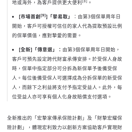
[8]
地或海外，為客戶提供更大便利
。
[9]
[
市場首創
]
「摯易取」
：由第3個保單周年日
開始，客戶可授權可信任的家人代為提取預設比例
的保單價值，應對摯愛的需要。
[
全新
]
「傳意選」：
由第3個保單周年日開始，
客戶可預先設定跨代財富承傳安排。於受保人身故
時，保單中指定部分可分拆為新保單予後備受保
人。每位後備受保人可選擇成為分拆保單的新受保
人，而餘下之利益將支付予指定受益人。此外，每
位受益人亦可享有個人化身故賠償支付選項。
全新推出的「宏摯家傳承保險計劃」及「財摯宏耀保
險計劃」，體現宏利致力以創新方案協助客戶實現財