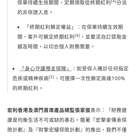
[4]
保單持續生效期間，定期領取從終期紅利
分派
的非保證入息。
「終期紅利鎖定權益」：在保單持續生效期
[4]
間，客戶可鎖定終期紅利
，並靈活自訂提取金
額及時間，以切合個人財務需要。
「身心守護預支保障」
：如受保人確診任何指定
[5]
危疾或精神疾病
，可選擇一次性鎖定高達100%
的終期紅利。
宏利香港及澳門首席產品總監張家俊
表示：「財務健
康是均衡生活不可或缺的基石。隨著『宏摯家傳承保
險計劃』及『財摯宏耀保險計劃』的推出，我們不僅