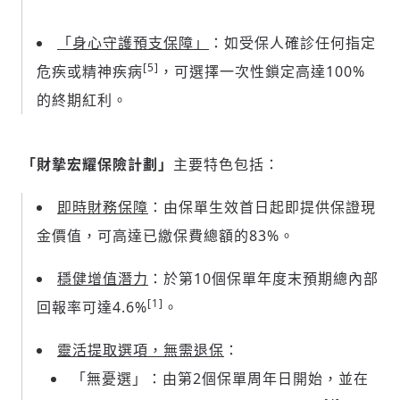
「身心守護預支保障」
：如受保人確診任何指定
[5]
危疾或精神疾病
，可選擇一次性鎖定高達100%
的終期紅利。
「財摯宏耀保險計劃」
主要特色包括：
即時財務保障
：由保單生效首日起即提供保證現
金價值，可高達已繳保費總額的83%。
穩健增值潛力
：於第10個保單年度末預期總內部
[1]
回報率可達4.6%
。
靈活提取選項，無需退保
：
「無憂選」：由第2個保單周年日開始，並在