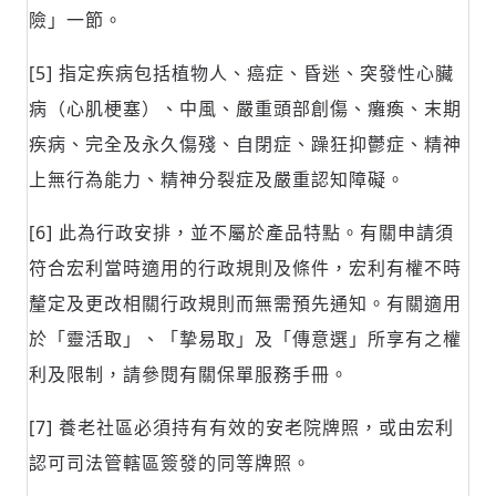
險」一節。
[5] 指定疾病包括植物人、癌症、昏迷、突發性心臟
病（心肌梗塞）、中風、嚴重頭部創傷、癱瘓、末期
疾病、完全及永久傷殘、自閉症、躁狂抑鬱症、精神
上無行為能力、精神分裂症及嚴重認知障礙。
[6] 此為行政安排，並不屬於產品特點。有關申請須
符合宏利當時適用的行政規則及條件，宏利有權不時
釐定及更改相關行政規則而無需預先通知。有關適用
於「靈活取」、「摯易取」及「傳意選」所享有之權
利及限制，請參閱有關保單服務手冊。
[7] 養老社區必須持有有效的安老院牌照，或由宏利
認可司法管轄區簽發的同等牌照。