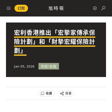
訂閱
宏利香港推出「宏摯家傳承保
政治
險計劃」和「財摯宏耀保險計
劃」
快速連結
經濟
Jan 05, 2026
財經/金融
收藏
分享
科技