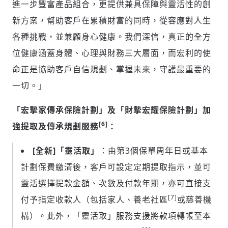
進一步豐富產品組合，更提供兼具保障與靈活性的創
新方案，幫助客戶在累積財富的同時，從容應對人生
各種挑戰，並兼顧身心健康。我們深信，真正的全方
位健康涵蓋身體、心理與財務三大層面，而宏利的使
命正是協助客戶自信規劃、掌握未來，守護最重要的
一切。」
「宏摯家傳承保險計劃」及「財摯宏耀保險計劃」
加
[6]
強提取及傳承規劃服務
：
[
全新
]
「靈活取」
：由第3個保單周年日或基本
計劃保費繳清後，客戶可設定定期提取指示，並可
靈活選擇提款金額、次數及付款年期，亦可直接支
[7]
付予指定收款人（包括家人、養老社區
或慈善機
構）。此外，「靈活取」服務支援將款項轉帳至本