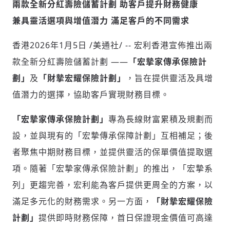
兩款全新分紅壽險儲蓄計劃 助客戶提升財務健康
兼具靈活選項與增值潛力
滿足客戶的不同需求
社會
香港
2026年1月5日
/美通社/ -- 宏利香港宣佈推出兩
款全新分紅壽險儲蓄計劃 ——
「宏摯家傳承保險計
劃」
及
「財摯宏耀保險計劃」
，旨在提供靈活及具增
值潛力的選擇，協助客戶實現財務目標。
人文
「宏摯家傳承保險計劃」
專為長線財富累積及規劃而
設，並與現有的「宏摯傳承保障計劃」互相補足；後
者聚焦中期財務目標，並提供靈活的保單價值提取選
項。隨著「宏摯家傳承保險計劃」的推出，「宏摯系
列」更趨完善，宏利能為客戶提供更周全的方案，以
滿足多元化的財務需求。另一方面，
「財摯宏耀保險
計劃」
提供即時財務保障，首日保證現金價值可高達