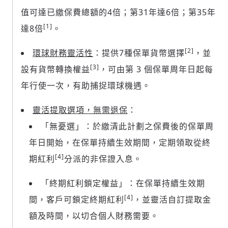
值可達已繳保費總額的4倍；第31年達6倍；第35年
[1]
達8倍
。
[2]
環球財務靈活性
：提供7種保單貨幣選擇
，並
[3]
設有貨幣轉換權益
，可由第 3 個保單周年日起每
年行使一次，有助捕捉環球機遇。
靈活提取選項，無需退保
：
「無憂選」：於繳清此計劃之保費後的保單周
年日開始，在保單持續生效期間，定期領取從終
[4]
期紅利
分派的非保證入息。
「終期紅利鎖定權益」：在保單持續生效期
[4]
間，客戶可鎖定終期紅利
，並靈活自訂提取金
額及時間，以切合個人財務需要。