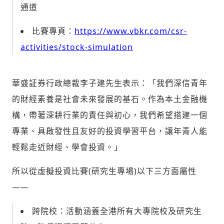
通道
比賽專頁：
https://www.vbkr.com/csr-
activities/stock-simulation
輸入 Email 驗證碼
登入或註冊
華盛証券行政總裁李子建先生表示：「我們深信青年
的財經素養是社會未來發展的基石。作為本土金融機
請輸入發送到
的驗證碼
(十分鐘內有效)
構，帶著深耕行業的責任與初心，我們希望搭建一個
專業、具啟發性且友好的投資學習平台，讓年青人能
輕鬆走近財經、學會投資。」
歡迎您加入《旭時報》
所以從虛擬投資比賽(研究生專場)以下三方面屬性
掌握國際政經脈動
參與下一波全球科技革命
——
驗證
跨院校：活動涵蓋全港所有大專院校及研究生