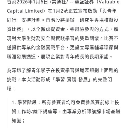
香港
2026年1月6日
/美通社/ -- 華盛証券（Valuable
Capital Limited）在1月2號正式宣布啟動「與青年
同行」支持計劃。首階段將舉辦「研究生專場模擬投
社會
資比賽」，以全額虛擬資金、零風險參與的方式，體
現對大學生財務安全與實踐學習的雙重關懷。比賽不
僅提供專業的金融實戰平台，更設立專屬輔導環節與
職涯發展通道，展現企業對青年成長的長期承諾。
人文
為深切了解青年學子在投資學習與職涯規劃上面臨的
挑戰，本次活動形成「學習-實踐-發展」的完整閉
環：
學習階段：所有參賽者均可免費參與賽前線上投
資工作坊/線下講座等，由專業分析師講解市場基礎
知識；