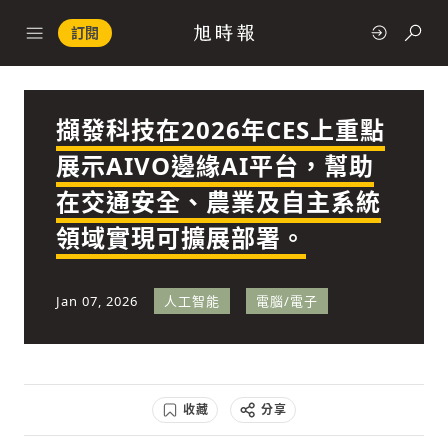
訂閱
擷發科技在2026年CES上重點
政治
展示AIVO邊緣AI平台，幫助
在交通安全、農業及自主系統
快速連結
領域實現可擴展部署。
經濟
Jan 07, 2026
人工智能
電腦/電子
科技
收藏
分享