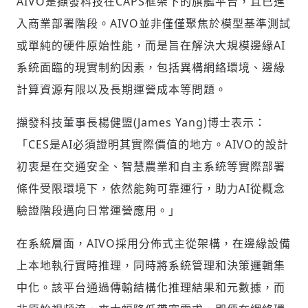
AIVO是擷發科技在CAPS框架下的旗艦平台，且已進
入商業部署階段。AIVO並非僅僅聚焦於模型基準測試
或單純的硬件原始性能，而是旨在解決大規模邊緣AI
系統面臨的現實制約因素，包括異構網絡環境、邊緣
計算資源有限以及長期運營成本等問題。
擷發科技董事長楊健盟(
James Yang
)博士表示：
輸入 Email 驗證碼
「CES是AI必須證明其實際價值的地方。AIVO的設計
登入或註冊
初衷是在交通安全、智慧農業和自主系統等實際部署
條件受限環境下，依然能夠可靠運行，助力AI從概念
請輸入發送到
的驗證碼
(十分鐘內有效)
驗證階段邁向日常運營應用。」
在系統層面，AIVO採用分佈式主從架構，在邊緣設備
上本地執行實時推理，同時將系統管理和決策邏輯集
歡迎您加入《旭時報》
中化。該平台通過傳輸結構化推理結果和元數據，而
掌握國際政經脈動
參與下一波全球科技革命