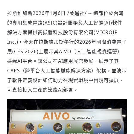
拉斯維加斯
2026年1月6日
/美通社/ -- 總部位於台灣
的專用集成電路(ASIC)設計服務與人工智能(AI)軟件
社會
解決方案提供商擷發科技股份有限公司(MICROIP
Inc.)，今天在拉斯維加斯舉行的2026年國際消費電子
展(CES 2026)上展示其AIVO（人工智能視覺運營）
邊緣AI平台。該公司在AI應用展館參展，展示了其
人文
CAPS（跨平台人工智能賦能解決方案）架構，並演示
了軟件定義設計如何助力在現實環境中實現可擴展、
可直接投入生產的邊緣AI部署。