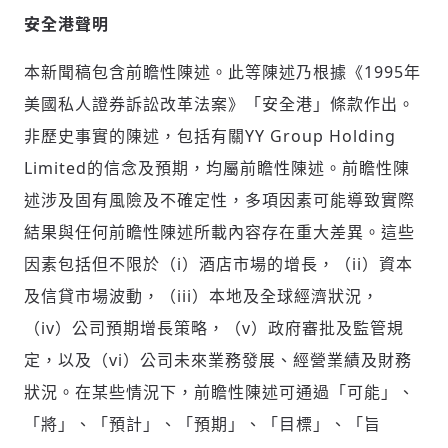
安全港聲明
本新聞稿包含前瞻性陳述。此等陳述乃根據《1995年
美國私人證券訴訟改革法案》「安全港」條款作出。
非歷史事實的陳述，包括有關YY Group Holding
Limited的信念及預期，均屬前瞻性陳述。前瞻性陳
述涉及固有風險及不確定性，多項因素可能導致實際
結果與任何前瞻性陳述所載內容存在重大差異。這些
因素包括但不限於（i）酒店市場的增長，（ii）資本
及信貸市場波動，（iii）本地及全球經濟狀況，
（iv）公司預期增長策略，（v）政府審批及監管規
定，以及（vi）公司未來業務發展、經營業績及財務
狀況。在某些情況下，前瞻性陳述可通過「可能」、
「將」、「預計」、「預期」、「目標」、「旨