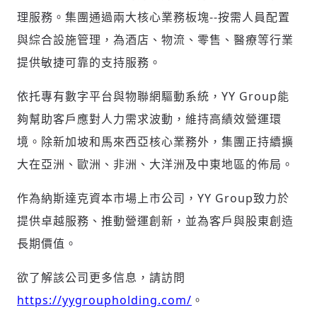
(十分鐘內有效)
理服務。集團通過兩大核心業務板塊--按需人員配置
與綜合設施管理，為酒店、物流、零售、醫療等行業
提供敏捷可靠的支持服務。
歡迎您加入《旭時報》
掌握國際政經脈動
依托專有數字平台與物聯網驅動系統，YY Group能
參與下一波全球科技革命
夠幫助客戶應對人力需求波動，維持高績效營運環
驗證
境。除新加坡和馬來西亞核心業務外，集團正持續擴
大在亞洲、歐洲、非洲、大洋洲及中東地區的佈局。
作為納斯達克資本市場上市公司，YY Group致力於
提供卓越服務、推動營運創新，並為客戶與股東創造
長期價值。
欲了解該公司更多信息，請訪問
https://yygroupholding.com/
。