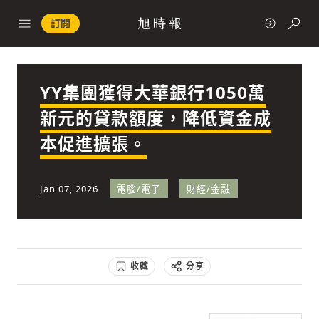
訂閱
YY集團獲得大華銀行1050萬
政治
新元的貸款額度，降低資金成
本促進擴張。
快速連結
經濟
Jan 07, 2026
電腦/電子
財經/金融
收藏
分享
科技