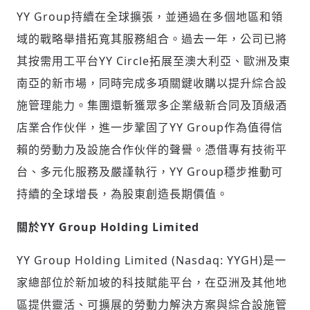
YY Group持續在全球擴張，並通過在多個地區和領
域的戰略舉措拓寬其服務組合。過去一年，公司已將
其按需用工平台YY Circle拓展至澳大利亞、歐洲及東
南亞的新市場，同時完成多項關鍵收購以提升綜合設
施管理能力。集團還斬獲眾多企業級新合同及頂級酒
店業合作伙伴，進一步鞏固了YY Group作為值得信
賴的勞動力及設施合作伙伴的聲譽。憑借專有技術平
台、多元化服務及嚴謹執行，YY Group穩步推動可
持續的全球增長，為股東創造長期價值。
關於
YY Group Holding Limited
輸入 Email 驗證碼
登入或註冊
YY Group Holding Limited (Nasdaq: YYGH)是一
家總部位於新加坡的科技賦能平台，在亞洲及其他地
區提供靈活、可擴展的勞動力解決方案與綜合設施管
請輸入發送到
的驗證碼