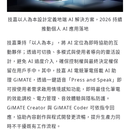
技嘉以人為本設計定義地端 AI 解決方案，2026 持續
推動個人 AI 應用落地
技嘉秉持「以人為本」
，
將 AI 定位為即時協助的互
動夥伴；透過可切換、多模式與使用者導向的靈活設
計，避免 AI 過度介入，確保控制權與最終決定權保
留在用戶手中。其中，技嘉 AI 電競筆電搭載 AI 助
輸入 Email 驗證碼
登入或註冊
理 GiMATE，透過一鍵語音「Press and Speak」即
可按使用者需求啟用情境感知功能，即時最佳化筆電
請輸入發送到
的驗證碼
的效能調校、電力管理、音效體驗與隱私防護。
(十分鐘內有效)
GiMATE Creator 與 GiMATE Coder 可依指令回
應，協助內容創作與程式開發更流暢，提升生產力同
時不干擾既有工作流程。