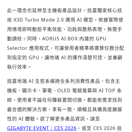
歡迎您加入《旭時報》
掌握國際政經脈動
此一理念也延伸至主機板產品設計，技嘉獨家核心技
參與下一波全球科技革命
術 X3D Turbo Mode 2.0 運用 AI 模型，依據實際使
驗證
用情境即時動態平衡效能、功耗與散熱表現，無需手
動調校。同時，AORUS AI BOX 內建的 GPU
Selector 應用程式，可讓使用者精準將運算任務分配
到指定的 GPU，讓地端 AI 的運作清楚可控，並兼顧
執行效率。
技嘉地端 AI 生態系橫跨全系列消費性產品，包含主
機板、顯示卡、筆電、OLED
電競螢幕
與
AI TOP
系
統，使用者不論在何種裝置間切換，都能依需求找到
最合適的解決方案，享有一致、順暢且具備高度擴展
性的 AI 體驗。欲了解更多產品資訊，請至
GIGABYTE EVENT｜CES 2026
，或至 CES 2026 技