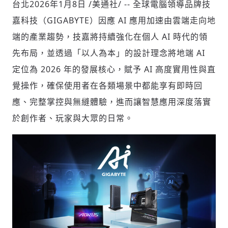
台北
2026年1月8日
/美通社/ -- 全球電腦領導品牌技
嘉科技（GIGABYTE）因應 AI 應用加速由雲端走向地
端的產業趨勢，技嘉將持續強化在個人 AI 時代的領
社會
先布局，並透過「以人為本」的設計理念將地端 AI
定位為 2026 年的發展核心，賦予 AI 高度實用性與直
覺操作，確保使用者在各類場景中都能享有即時回
應、完整掌控與無縫體驗，進而讓智慧應用深度落實
人文
於創作者、玩家與大眾的日常。