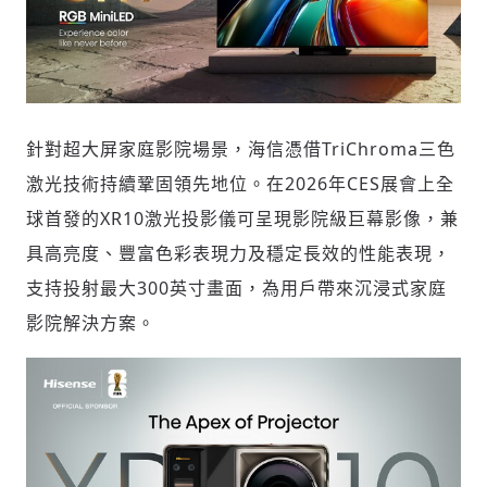
針對超大屏家庭影院場景，海信憑借TriChroma三色
激光技術持續鞏固領先地位。在2026年CES展會上全
球首發的XR10激光投影儀可呈現影院級巨幕影像，兼
具高亮度、豐富色彩表現力及穩定長效的性能表現，
支持投射最大300英寸畫面，為用戶帶來沉浸式家庭
影院解決方案。