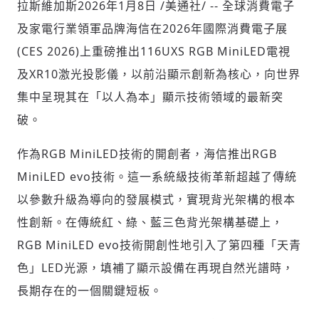
拉斯維加斯
2026年1月8日
/美通社/ -- 全球消費電子
及家電行業領軍品牌海信在2026年國際消費電子展
(CES 2026)上重磅推出116UXS RGB MiniLED電視
社會
及XR10激光投影儀，以前沿顯示創新為核心，向世界
集中呈現其在「以人為本」顯示技術領域的最新突
破。
人文
作為RGB MiniLED技術的開創者，海信推出RGB
MiniLED evo技術。這一系統級技術革新超越了傳統
以參數升級為導向的發展模式，實現背光架構的根本
性創新。在傳統紅、綠、藍三色背光架構基礎上，
RGB MiniLED evo技術開創性地引入了第四種「天青
色」LED光源，填補了顯示設備在再現自然光譜時，
長期存在的一個關鍵短板。