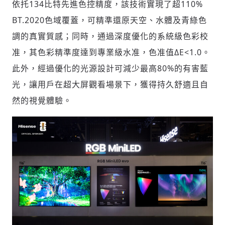
依托134比特先進色控精度，該技術實現了超110%
BT.2020色域覆蓋，可精準還原天空、水體及青綠色
調的真實質感；同時，通過深度優化的系統級色彩校
准，其色彩精準度達到專業級水准，色准值ΔE<1.0。
此外，經過優化的光源設計可減少最高80%的有害藍
光，讓用戶在超大屏觀看場景下，獲得持久舒適且自
然的視覺體驗。