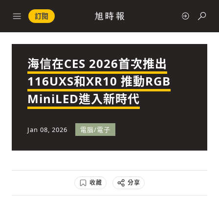
訂閱
海信在CES 2026首次推出
政治
116UXS和XR10 推動RGB
MiniLED進入新時代
快速連結
經濟
Jan 08, 2026
電腦/電子
收藏
分享
科技