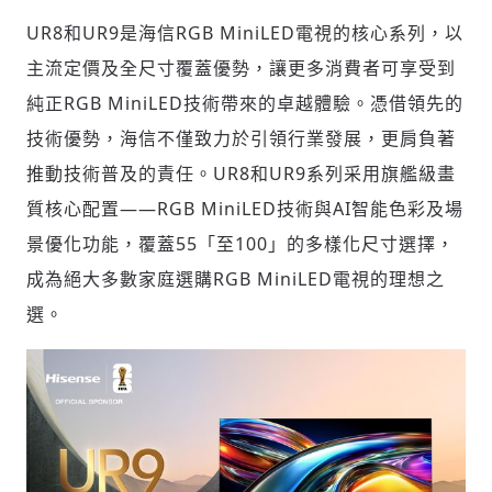
UR8和UR9是海信RGB MiniLED電視的核心系列，以
主流定價及全尺寸覆蓋優勢，讓更多消費者可享受到
純正RGB MiniLED技術帶來的卓越體驗。憑借領先的
輸入 Email 驗證碼
登入或註冊
技術優勢，海信不僅致力於引領行業發展，更肩負著
推動技術普及的責任。UR8和UR9系列采用旗艦級畫
質核心配置——RGB MiniLED技術與AI智能色彩及場
請輸入發送到
的驗證碼
(十分鐘內有效)
景優化功能，覆蓋55「至100」的多樣化尺寸選擇，
成為絕大多數家庭選購RGB MiniLED電視的理想之
選。
歡迎您加入《旭時報》
掌握國際政經脈動
參與下一波全球科技革命
驗證