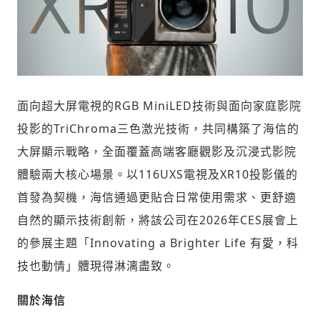
面向超大屏電視的RGB MiniLED技術與面向家庭影院
投影的TriChroma三色激光技術，共同構築了海信的
大屏顯示戰略，全面覆蓋高端客廳觀影及沉浸式影院
體驗兩大核心場景。以116UXS電視及XR10投影儀的
首發為契機，海信通過更貼合日常使用需求、更舒適
自然的顯示技術創新，將該公司在2026年CES展會上
的參展主題「Innovating a
Brighter Life
有愛，科
技也動情」體現得淋漓盡致。
關於海信