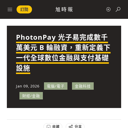
訂閱
PhotonPay 光子易完成數千
政治
萬美元 B 輪融資，重新定義下
一代全球數位金融與支付基礎
快速連結
設施
經濟
Jan 09, 2026
電腦/電子
金融科技
財經/金融
科技
收藏
分享