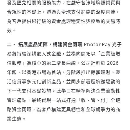
發及匯兌相關的服務能力。在嚴守各法域牌照資質與
合規性的基礎上，透過與全球支付網絡的深度直連，
為客戶提供銀行級的資金處理穩定性與極致的交易時
效。
二、
拓展產品矩陣，構建資金閉環
PhotonPay 光子
易將持續深耕嵌入式金融，並橫向開拓以「企業級增
值服務」為核心的第二增長曲線。公司計劃於 2026
年起，以香港市場為首站，分階段推出餘額理財、靈
活信貸等多元化創新產品，並同步部署區塊鏈驅動的
下一代支付基礎設施。
此舉旨在精準解決企業流動性
管理痛點，最終實現一站式打通「收、管、付」全鏈
路資金閉環，為客戶構建更具韌性和全球競爭力的商
業生態。