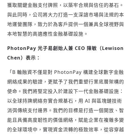
獲取關鍵金融支付牌照，以築牢合規與信任的基石。
與此同時，公司將大力打造一支深諳市場與法規的本
地運營團隊，致力於為客戶提供一個兼具全球視野與
本地智慧的高適應性金融基礎設施。
PhotonPay
光子易創始人兼
CEO
陳敏（
Lewison
Chen
）表示：
「
B 輪融資不僅是對 PhotonPay 構建全球數字金融
網絡成果的驗證，更賦予了我們重塑行業底層架構的
使命。我們將堅定投入於建設下一代金融基礎設施：
以全球持牌網絡夯實合規基石，用 AI 與區塊鏈技術
消弭傳統支付邊界。我們的目標是打造一個開放、智
能且具備高度韌性的價值網絡，賦能企業在複雜多變
的全球環境中，實現資金流轉的極致效率，從容穿越