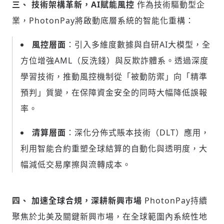
三、
技術架構革新，
AI
賦能風控
作為技術驅動型企
業，PhotonPay將啟動底層系統的智能化重構：
風控層面
：引入多維度數據與自研
AI大模型，全
方位增強AML（反洗錢）與反欺詐體系。透過深度
學習技術，推動風控機制從「被動防禦」向「精準
輸入 Email 驗證碼
登入或註冊
預判」質變，在保障資金安全的同時大幅降低誤報
率。
請輸入發送到
的驗證碼
(十分鐘內有效)
清算層面
：深化分佈式賬本技術（
DLT）應用，
利用智能合約重塑全球結算的自動化與透明度，大
幅減低交易摩擦與流轉成本。
歡迎您加入《旭時報》
掌握國際政經脈動
參與下一波全球科技革命
四、
加速全球合規，深耕新興市場
PhotonPay持續
驗證
聚焦於北美及關鍵新興市場，在全球範圍內系統性地