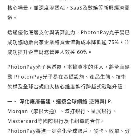
核心場景，並深度滲透AI、SaaS及數娛等新興經濟賽
道。
透過優化底層支付與清算能力，
PhotonPay光子易已
成功協助數萬家企業將資金流轉成本降低逾 75%，並
成功提升企業財務營運人效達 60%。
PhotonPay光子易透露，本輪資本的注入，將全面驅
動 PhotonPay光子易在基礎設施、產品生態、技術
架構及全球合規四大核心維度進行跨越式戰略升級：
一、
深化底層基建，連接全球網絡
憑藉與J.P.
Morgan（摩根大通）、渣打銀行、星展銀行
、
Mastercard等國際銀行及卡組織的合作，
PhotonPay將進一步強化全球賬戶、發卡、收單、分