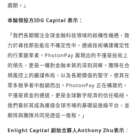
週期。
」
本輪領投方
IDG Capital
表示：
「我們長期關注全球金融科技領域的結構性機遇，致
力於尋找那些能在不確定性中，通過技術構建確定性
的行業變革者。
PhotonPay 展現出的不僅是技術上
的領先，更是一種對金融本質的深刻洞察。
團隊在合
規風控上的嚴謹佈局，以及長期價值的堅守，使其在
眾多競爭者中脫穎而出。
PhotonPay 正在構建的，
不僅是資金的通道，更是全球數字經濟的信任樞紐。
我們看好其成為連接全球市場的基礎設施級平台，並
期待與團隊共同見證這一進程。
」
Enlight Capital
創始合夥人
Anthony Zhu
表示
：