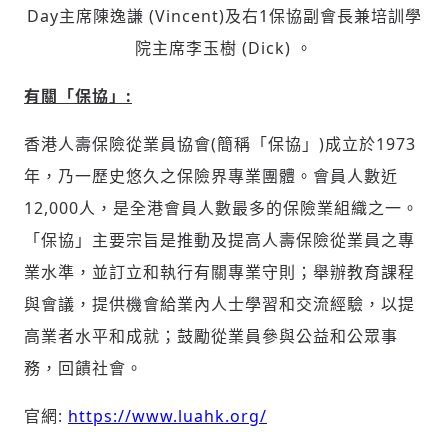
Day主席陳逸謙 (Vincent)及右1保協副會長兼培訓學
院主席李玉樹 (Dick) 。
有關「保協」
:
香港人壽保險從業員協會(簡稱「保協」)成立於1973
年，乃一歷史悠久之保險界專業團體。會員人數近
12,000人，是全港會員人數最多的保險業組織之一。
「保協」主要宗旨是推動及提高人壽保險從業員之專
業水準，並訂立和執行有關專業守則；舉辦教育課程
與會議，提供機會給業內人士學習和交流經驗，以提
高業者水平和成就；鼓勵從業員參與公益和公眾事
務，回饋社會。
官網:
https://www.luahk.org/