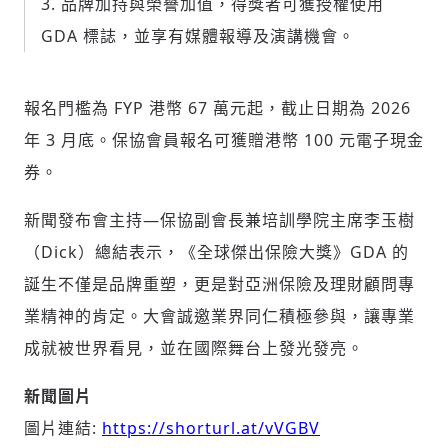
品牌加持與榮譽加值，得獎者可獲授權使用
GDA 標誌，並享有媒體報導及演講機會。
報名門檻為 FYP 港幣 67 萬元起，截止日期為 2026
輸入 Email 驗證碼
登入或註冊
年 3 月底。保協會員報名可獲贈港幣 100 元電子現金
券。
請輸入發送到
的驗證碼
新聞發布會主持—保協副會長兼培訓學院主席李玉樹
(十分鐘內有效)
（Dick）總結表示，《全球傑出保險大獎》GDA 的
誕生不僅是品牌重塑，更是對亞洲保險及理財顧問專
業精神的肯定。大會誠邀業界同仁積極參與，讓專業
歡迎您加入《旭時報》
掌握國際政經脈動
成就被世界看見，並在國際舞台上發光發亮。
參與下一波全球科技革命
驗證
新聞圖片
圖片連結:
https://shorturl.at/vVGBV