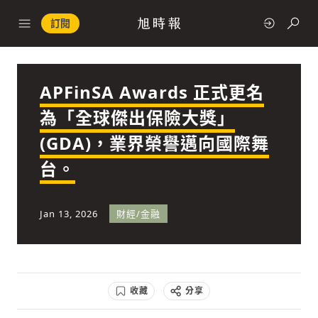
訂閱
APFinSA Awards 正式更名
政治
為「全球傑出保險大獎」
(GDA)，業界榮譽邁向國際舞
快速連結
台。
經濟
Jan 13, 2026
財經/金融
科技
收藏
分享