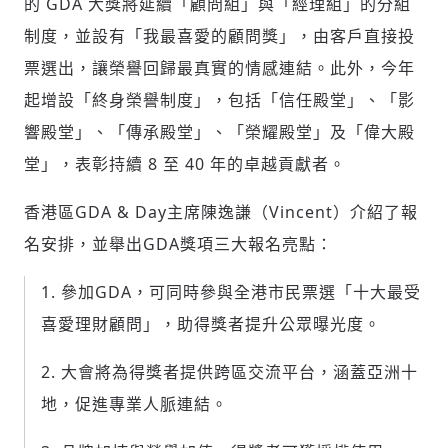
的 GDA 大獎將延續「顧問組」與「經理組」的分組
制度，並設有「我最喜愛的顧問獎」，由客戶直接投
票選出，讓榮譽回歸最真實的情感連結。此外，今年
起增設「終身榮譽制度」，包括「信任殿堂」、「影
響殿堂」、「傳承殿堂」、「榮耀殿堂」及「偉大殿
堂」，表彰持續 8 至 40 年的卓越貢獻者。
香港區GDA & Day主席陳逸謙（Vincent）介紹了報
名安排，並舉出GDA獎項三大報名亮點：
參加GDA，可同時參與全港市民票選「十大最受
喜愛理財顧問」，助得獎者提升公眾曝光度。
大會將為得獎者提供跨區交流平台，涵蓋亞洲十
地，促進專業人脈連結。