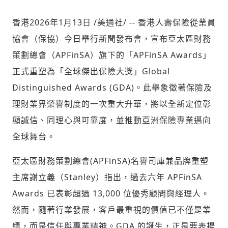
香港
2026年1月13日
/美通社/ -- 香港人壽保險從業員
協會（保協）今日舉行新聞發布會，宣布亞太區財務
社會
策劃總會（APFinSA）旗下的「APFinSA Awards」
正式重塑為「全球傑出保險大獎」Global
Distinguished Awards (GDA)。此舉象徵著保險及
理財業界榮譽制度的一次重大升華，將以全新定位彰
人文
顯誠信、同理心與可靠度，並推動亞洲保險專業邁向
全球舞台。
亞太區財務策劃總會(APFinSA)名譽司庫兼品牌重塑
主席謝立義（Stanley）指出，過去六年 APFinSA
Awards 已表彰超過 13,000 位優秀顧問與經理人。
然而，隨著行業發展，客戶最重視的價值已不僅是業
績，而是信任與專業精神。GDA 的誕生，正是要表揚