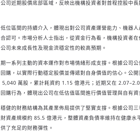
近公司近期股價底部區域，反映出機構投資者對首程控股中長
在低位區間的持續介入，體現出對公司資產運營能力、機器人
綜合認可。市場分析人士指出，從資金行為看，機構投資者在
對公司未來成長性及現金流穩定性的較高預期。
近期一系列主動的資本運作對市場情緒形成支撐。根據公司公
登入或註冊
輸入 Email 驗證碼
回購，以實際行動穩定股價並傳遞對自身價值的信心。公開資料顯
,040 萬股，累計耗資約 1.15 億港元；近期又在 2.07–2
請輸入發送到
的驗證碼
的回購行為，體現出公司在低估值區間進行價值管理與自有資
(十分鐘內有效)
股穩健的財務結構為其產業佈局提供了堅實支撐。根據公司三
財資產規模約 85.5 億港元，整體資產負債率維持在健康
提供了充足的財務彈性。
歡迎您加入《旭時報》
掌握國際政經脈動