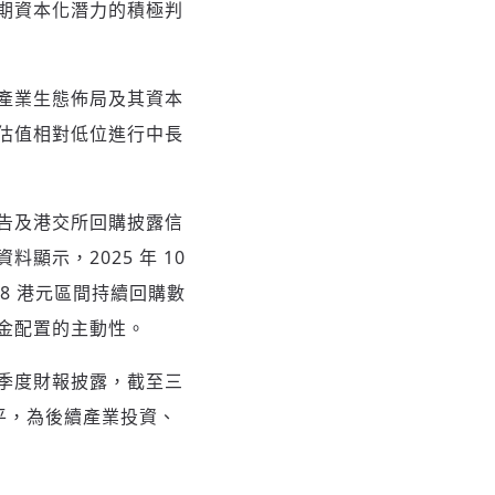
期資本化潛力的積極判
產業生態佈局及其資本
估值相對低位進行中長
告及港交所回購披露信
示，2025 年 10
.08 港元區間持續回購數
金配置的主動性。
季度財報披露，截至三
水平，為後續產業投資、