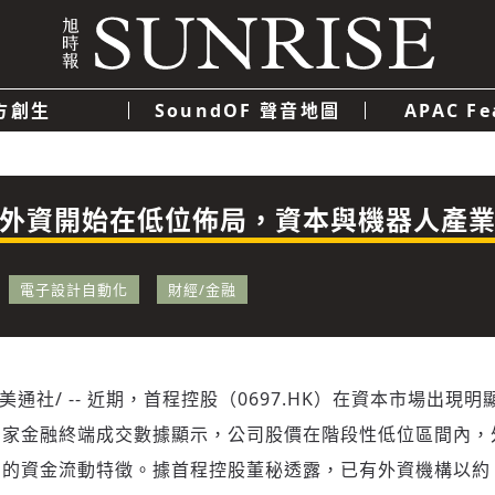
方創生
SoundOF 聲音地圖
APAC Fe
我們
聯絡我們
隱私權政策
使用者條款
經濟
科技
）：外資開始在低位佈局，資本與機器人產
電子設計自動化
財經/金融
/美通社/ -- 近期，首程控股（0697.HK）在資本市場出現
多家金融終端成交數據顯示，公司股價在階段性低位區間內，
的資金流動特徵。據首程控股董秘透露，已有外資機構以約 2