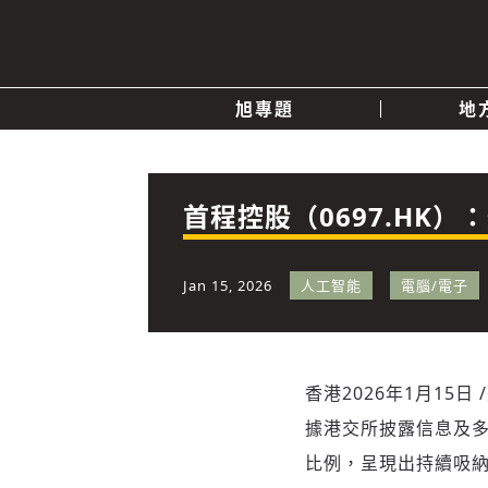
旭專題
地
產業消息
關於我們
追蹤
政治
首程控股（0697.HK
快速連結
Jan 15, 2026
人工智能
電腦/電子
香港
2026年1月15日
據港交所披露信息及
比例，呈現出持續吸納