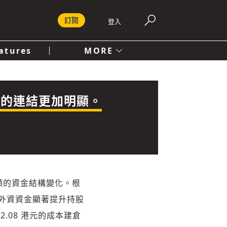
訂閱
登入
atures
MORE
付費內容服務條款
社會
人文
業的連結更加明顯。
明顯的資金結構變化。根
外資資金顯著提升持股
.08 港元的成本建倉