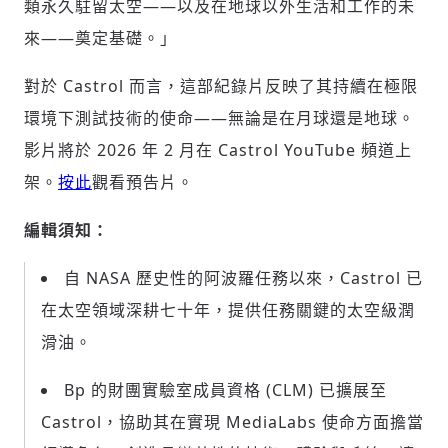
類永久駐留太空——以及在地球以外生活和工作的未
來——奠定基礎。」
對於 Castrol 而言，這部紀錄片反映了其持續在極限
環境下測試技術的使命——無論是在月球還是地球。
影片將於 2026 年 2 月在 Castrol YouTube 頻道上
架。
按此
觀看預告片。
編輯須知：
自 NASA 歷史性的阿波羅任務以來，Castrol 已
在太空領域深耕七十年，提供任務關鍵的太空級潤
滑油。
Bp 的財團實驗室成員資格 (CLM) 已擴展至
Castrol，協助其在實現 MediaLabs 使命方面擔當