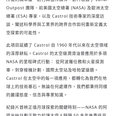
Outpost 團隊、前美國太空總署 (NASA) 及歐洲太空
總署 (ESA) 專家，以及 Castrol 技術專家的深度訪
談，闡述科學界與工業界的跨界合作如何重新定義太
空探索的可能性。
此項目延續了 Castrol 自 1960 年代以來在太空領域
的深厚耕耘。Castrol 的太空級潤滑油曾應用於多項
NASA 的里程碑式行動： 從阿波羅任務和火星探測
車，到穿梭機計劃、國際太空站及哈勃望遠鏡。
Castrol 在太空中的每一項應用，都轉化為我們在地
球上的技術基石。無論在何處運作，我們都秉持同樣
的嚴謹態度、信念與專業知識。
紀錄片首映正值月球探索的關鍵時刻——NASA 的阿
提米絲計劃正致力於讓太空人時隔 50 多年後重返月