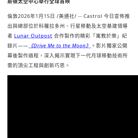
斯頓太空中心舉行全球首映
倫敦
2026年1月15日
/美通社/ -- Castrol 今日宣佈推
社會
出與總部位於科羅拉多州、行星移動及太空基建領導
者
Lunar Outpost
合作製作的精彩「寓教於樂」紀
錄片——
《Drive Me to the Moon》
。影片獨家公開
幕後製作過程，深入揭示實現下一代月球移動技術所
需的頂尖工程與創新巧思。
人文