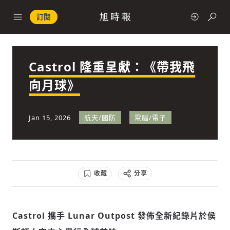
訂閱
Castrol 隆重呈獻：《帶我飛
政治
向月球》
快速連結
Jan 15, 2026
航天/國防
電腦/電子
經濟
收藏
分享
科技
Castrol 攜手 Lunar Outpost 發佈全新紀錄片於侯