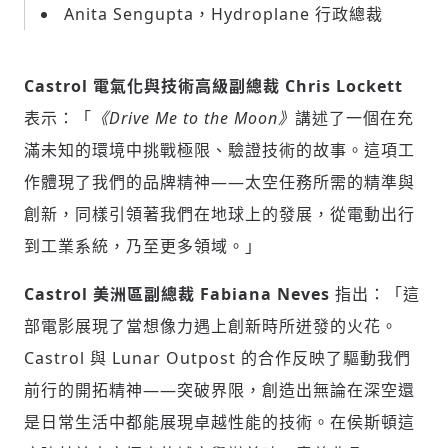
Anita Sengupta，Hydroplane 行政總裁
Castrol 電氣化與技術高級副總裁 Chris Lockett
表示：「
《Drive Me to the Moon》
講述了一個在充
滿未知的環境中挑戰極限、驗證技術的故事。這項工
輸入 Email 驗證碼
登入或註冊
作體現了我們的品牌精神——太空任務所需的精準與
創新，同樣引領著我們在地球上的發展，從電動出行
請輸入發送到
的驗證碼
到工業系統，乃至更多領域。」
(十分鐘內有效)
Castrol 美洲區副總裁 Fabiana Neves
指出：「這
部電影展現了當想像力遇上創新時所迸發的火花。
歡迎您加入《旭時報》
Castrol 與 Lunar Outpost 的合作反映了驅動我們
掌握國際政經脈動
前行的開拓精神——突破界限，創造出無論在深空還
參與下一波全球科技革命
是日常生活中都能展現卓越性能的技術。在侯斯頓這
驗證