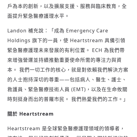
掌握國際政經脈動
戶為本的創新，以及擴展支援、服務與臨床教育，全
參與下一波全球科技革命
面提升緊急醫療護理水平。
驗證
Landon 補充說：「成為 Emergency Care
Holdings 旗下的一員，使 Heartstream 具備引領
緊急醫療護理未來發展的有利位置。 ECH 為我們帶
來增強營運並持續推動重要使命所需的專注力與資
本。 我們一切工作的核心，就是對依賴我們解決方案
的人士抱持深切的尊重——包括病人、醫生、護士、
救護員、緊急醫療技術人員 (EMT)，以及在生命攸關
時刻挺身而出的普羅市民。 我們熱愛我們的工作。」
關於 Heartstream
Heartstream 是全球緊急醫療護理領域的領導者，