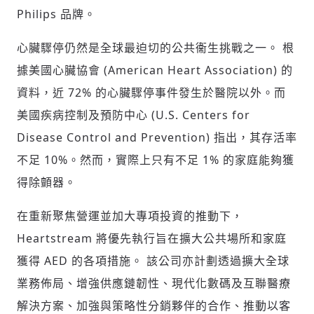
Philips 品牌。
心臟驟停仍然是全球最迫切的公共衞生挑戰之一。 根
據美國心臟協會 (American Heart Association) 的
資料，近 72% 的心臟驟停事件發生於醫院以外。而
美國疾病控制及預防中心 (U.S. Centers for
Disease Control and Prevention) 指出，其存活率
不足 10%。然而，實際上只有不足 1% 的家庭能夠獲
輸入 Email 驗證碼
登入或註冊
得除顫器。
在重新聚焦營運並加大專項投資的推動下，
請輸入發送到
的驗證碼
Heartstream 將優先執行旨在擴大公共場所和家庭
(十分鐘內有效)
獲得 AED 的各項措施。 該公司亦計劃透過擴大全球
業務佈局、增強供應鏈韌性、現代化數碼及互聯醫療
解決方案、加強與策略性分銷夥伴的合作、推動以客
歡迎您加入《旭時報》