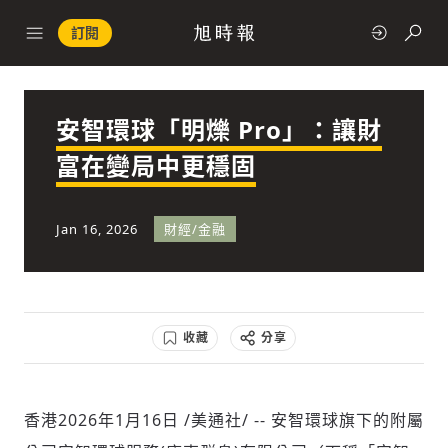
訂閱
安智環球「明爍 Pro」：讓財
政治
富在變局中更穩固
快速連結
Jan 16, 2026
財經/金融
經濟
收藏
分享
科技
香港
2026年1月16日
/美通社/ -- 安智環球旗下的附屬