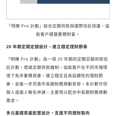
「明爍 Pro 計劃」結合定期供款與國際信託保護，協
助客戶穩健累積財富。
20
年期定期定額設計，建立穩定理財節奏
「明爍 Pro 計劃」為一項 20 年期的定期定額供款信
託計劃。透過定期供款機制，協助客戶在不同市場環
境下有序累積資產，建立穩定且具延續性的理財節
奏，並進一步完善中長期財務規劃安排。本計劃可供
個人或兩人聯名申請，主要用以配合中長期財務規劃
輸入 Email 驗證碼
登入或註冊
需求。
多元基礎資產配置設計，支援不同理財取向
請輸入發送到
的驗證碼