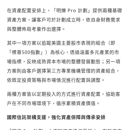
(十分鐘內有效)
在資產配置安排上，「明爍 Pro 計劃」提供兩種基礎
資產方案，讓客戶可於計劃成立時，依自身財務需求
與整體佈局考量作出選擇。
歡迎您加入《旭時報》
掌握國際政經脈動
其中一項方案以追蹤美國主要股市表現的組合（即
參與下一波全球科技革命
「標普500指數」）為核心，透過涵蓋多元產業的市
驗證
場指標，反映成熟資本市場的整體發展動態；另一項
方案則由客戶選擇第三方專業機構管理的資產組合，
依既定投資策略與市場情況進行配置與調整。
兩種方案皆以定期投入的方式進行資產配置，協助客
戶在不同市場環境下，循序累積資產價值。
國際信託架構支援，強化資產保障與傳承安排