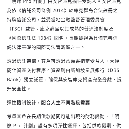
「明爍 Pro 計劃」由安智庫克擔任受託人。安智庫克
為依《信託公司條例 2014》於庫克群島合法註冊之
持牌信託公司，並受當地金融監督管理委員會
（FSC）監管。庫克群島以其成熟的普通法制度及
《國際信託法 1984》聞名，長期被視為具備完善信
託法律基礎的國際司法管轄區之一。
透過信託架構，客戶可透過意願書指定受益人，大幅
簡化資產交付程序。資產則由新加坡星展銀行（DBS
Bank）獨立託管，確保與安智庫克資產完全分離，提
升安全性。
彈性機制設計，配合人生不同階段需要
考量客戶在長期供款期間可能出現的財務變動，「明
爍 Pro 計劃」設有多項彈性選擇，包括供款假期、供